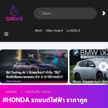
ค้นหา:
ส
ผิ
iMoD
Max Guard
LUXESLA
เมนู
เรื่อง
ล่าสุด
คุณอยู่ที่นี่:
หน้าหลัก
คลังเก็บแท็ก: Honda รถยนต์ไฟฟ้า ราคาถูก
HONDA รถยนต์ไฟฟ้า ราคาถูก