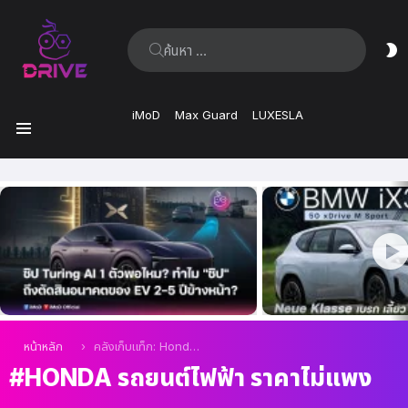
ค้นหา:
ส
ผิ
iMoD
Max Guard
LUXESLA
เมนู
เรื่อง
ล่าสุด
คุณอยู่ที่นี่:
หน้าหลัก
คลังเก็บแท็ก: Honda รถยนต์ไฟฟ้า ราคาไม่แพง
HONDA รถยนต์ไฟฟ้า ราคาไม่แพง