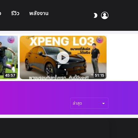
อ
รีวิว
พลังงาน
เข้า
สลับ
สู่
ผิว
ระบบ
45:57
51:15