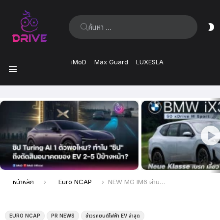
ค้นหา:
ส
ผิ
iMoD
Max Guard
LUXESLA
เมนู
เรื่อง
ล่าสุด
คุณอยู่ที่นี่:
หน้าหลัก
Euro NCAP
NEW MG IM6 ผ่าน Euro NCAP ระดับ 5 ดาว บทพิสูจน์ผู้นำรถ Premium Intelligent e-SUV มาตรฐานระดับสากล
EURO NCAP
PR NEWS
ข่าวรถยนต์ไฟฟ้า EV ล่าสุด