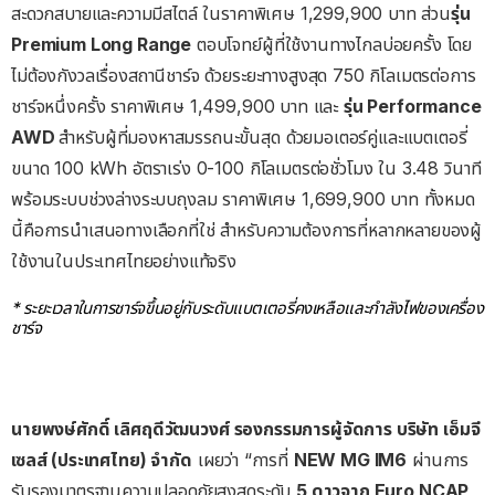
สะดวกสบายและความมีสไตล์ ในราคาพิเศษ 1,299,900 บาท ส่วน
รุ่น
Premium Long Range
ตอบโจทย์ผู้ที่ใช้งานทางไกลบ่อยครั้ง โดย
ไม่ต้องกังวลเรื่องสถานีชาร์จ ด้วยระยะทางสูงสุด 750 กิโลเมตรต่อการ
ชาร์จหนึ่งครั้ง ราคาพิเศษ 1,499,900 บาท และ
รุ่น
Performance
AWD
สำหรับผู้ที่มองหาสมรรถนะขั้นสุด ด้วยมอเตอร์คู่และแบตเตอรี่
ขนาด 100 kWh อัตราเร่ง 0-100 กิโลเมตรต่อชั่วโมง ใน 3.48 วินาที
พร้อมระบบช่วงล่างระบบถุงลม ราคาพิเศษ 1,699,900 บาท ทั้งหมด
นี้คือการนำเสนอทางเลือกที่ใช่ สำหรับความต้องการที่หลากหลายของผู้
ใช้งานในประเทศไทยอย่างแท้จริง
* ระยะเวลาในการชาร์จขึ้นอยู่กับระดับแบตเตอรี่คงเหลือและกำลังไฟของเครื่อง
ชาร์จ
นายพงษ์ศักดิ์
เลิศฤดีวัฒนวงศ์
รองกรรมการผู้จัดการ
บริษัท
เอ็มจี
เซลส์
(
ประเทศไทย
)
จำกัด
เผยว่า “การที่
NEW MG IM6
ผ่านการ
รับรองมาตรฐานความปลอดภัยสูงสุดระดับ
5
ดาวจาก
Euro NCAP