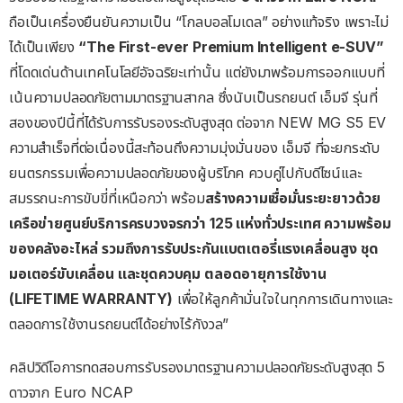
ถือเป็นเครื่องยืนยันความเป็น “โกลบอลโมเดล” อย่างแท้จริง เพราะไม่
ได้เป็นเพียง
“The First-ever Premium Intelligent e-SUV”
ที่โดดเด่นด้านเทคโนโลยีอัจฉริยะเท่านั้น แต่ยังมาพร้อมการออกแบบที่
เน้นความปลอดภัยตามมาตรฐานสากล ซึ่งนับเป็นรถยนต์ เอ็มจี รุ่นที่
สองของปีนี้ที่ได้รับการรับรองระดับสูงสุด ต่อจาก NEW MG S5 EV
ความสำเร็จที่ต่อเนื่องนี้สะท้อนถึงความมุ่งมั่นของ เอ็มจี ที่จะยกระดับ
ยนตรกรรมเพื่อความปลอดภัยของผู้บริโภค ควบคู่ไปกับดีไซน์และ
สมรรถนะการขับขี่ที่เหนือกว่า พร้อม
สร้างความเชื่อมั่นระยะยาวด้วย
เครือข่ายศูนย์บริการครบวงจรกว่า
125
แห่งทั่วประเทศ
ความพร้อม
ของคลังอะไหล่
รวมถึงการรับประกันแบตเตอรี่แรงเคลื่อนสูง
ชุด
มอเตอร์ขับเคลื่อน
และชุดควบคุม
ตลอดอายุการใช้งาน
(LIFETIME WARRANTY)
เพื่อให้ลูกค้ามั่นใจในทุกการเดินทางและ
ตลอดการใช้งานรถยนต์ได้อย่างไร้กังวล”
คลิปวิดีโอการทดสอบการรับรองมาตรฐานความปลอดภัยระดับสูงสุด 5
ดาวจาก Euro NCAP