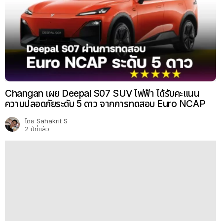
XPENG G6 ได้คะแนน 5 ดาว Euro NCAP เหนือกว่า P7
และ G9
โดย
Nuttanon P.
2 ปีที่แล้ว
เรื่องห้ามพลาด