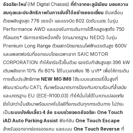
อัจฉริยะใหม่
(IM Digital Chassis)
ที่ทำจากอะลูมิเนียม
มอบความ
สมดุลและประสิทธิภาพในการขับขี่ได้อย่างยอดเยี่ยม
ขับเคลื่อน
ด้วยพลังสูงสุด 778 แรงม้า และแรงบิด 802 นิวตันเมตร ในรุ่น
Performance AWD และรองรับการเดินทางได้ไกลสูงสุดถึง 750
กิโลเมตร* ต่อการชาร์จหนึ่งครั้ง (ตามมาตรฐาน NEDC) ในรุ่น
Premium Long Range ด้วยสถาปัตยกรรมไฟฟ้าแรงดันสูง 800V
และแพลตฟอร์มที่ออกแบบโดยเฉพาะจาก SAIC MOTOR
CORPORATION ทำให้ชาร์จเร็วขึ้นด้วย รองรับกำลังสูงสุด 396 kW
เติมพลังจาก 10% ถึง 80% ได้ในเวลาเพียง 18 นาที* เพื่อให้การเดิน
ทางเต็มประสิทธิภาพ
NEW MG IM6
ใช้ระบบแบตเตอรี่ขั้นสูงที่
พัฒนาร่วมกับ CATL ที่มาพร้อมมาตรการป้องกันความร้อนที่ล้ำสมัย
และมาตรฐาน EU (ECE-R100.03) ทำให้มั่นใจได้ในความปลอดภัย
ยิ่งไปกว่านั้นยังมาพร้อมเทคโนโลยีที่ยกระดับทุกการเดินทาง ไม่ว่าจะ
เป็น
ระบบบังคับเลี้ยว
4
ล้อ
ระบบช่วยจอดอัจฉริยะ
One Touch
iAD Auto Parking Assist
ฟังก์ชัน
One Touch Escape
สำหรับออกจากช่องจอดแคบ และระบบ
One Touch Reverse
ที่