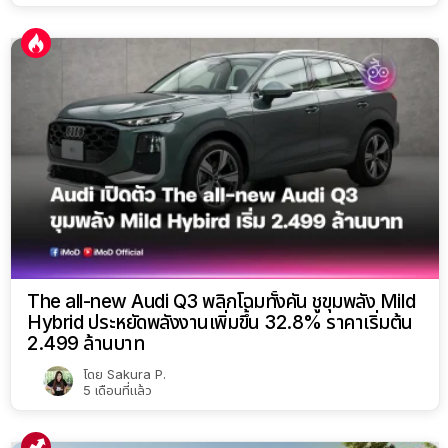
PEA และ MEA ชาร์จรถยนต์ไฟฟ้าราคาประหยัด
โดย
Attapon Thaphaengphan
3 ปีที่แล้ว
GWM เตรียมเปิดตัว GWM ORA 5 ใน 2 ขุมพลัง ทั้ง
BEV และ HEV ครั้งแรกของโลกที่ไทย 12 มี.ค. 69 นี้
โดย
Sahakrit S
5 เดือนที่แล้ว