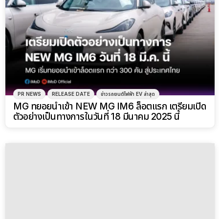
เรื่องเพิ่มเติมในหมวดหมู่:
EURO NCAP
Volvo EX60 ทดสอบชนเสาเต็มแรง ความเร็ว 60 กม./ชม.
กระจกหน้าแทบแตก! พิสูจน์ความปลอดภัยสไตล์ Volvo
โดย
Nuttanon P.
7 เดือนที่แล้ว