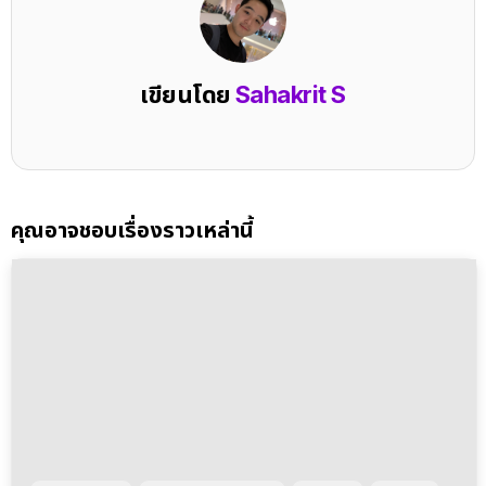
เขียนโดย
Sahakrit S
คุณอาจชอบเรื่องราวเหล่านี้
CAR UNVEILED
CHINESE AUTOMAKER
NEW CAR
PR NEWS
ข่าวรถยนต์ไฟฟ้า EV ล่าสุด
MG เผยยอดจอง NEW MG S5 EV และ NEW MG
IM6 ในงานมอเตอร์โชว์กว่า 1,200 คัน พร้อมทยอยส่ง
มอบรถให้กับลูกค้าในเดือนเมษายน
PR NEWS
ข่าวรถยนต์ไฟฟ้า EV ล่าสุด
MG จัดข้อเสนอพิเศษเพิ่มเติมในช่วงมอเตอร์โชว์ กับ
NEW MG4 ELECTRIC เริ่ม 559,000 บาท และ
NEW MG IM6