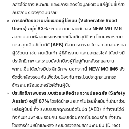
กล่าวได้อย่างเหมาะสม และมีการแสดงข้อมูลชัดเจนแก่ผู้ขับขี่เกี่ยว
กับสถานะของถุงลมนิรภัย
การปกป้องความเสี่ยงของผู้ใช้ถนน
(Vulnerable Road
Users)
อยู่ที่
83%
ระบบความปลอดภัยของ
NEW MG IM6
ออกแบบมาเพื่อลดแรงกระแทกเมื่อเกิดอุบัติเหตุ โดยเฉพาะระบบ
เบรกฉุกเฉินอัตโนมัติ
(AEB)
ที่สามารถตรวจจับและตอบสนองต่อ
ผู้ใช้ถนน เช่น คนเดินเท้า ผู้ขี่จักรยาน และมอเตอร์ไซค์ ได้อย่างมี
ประสิทธิภาพ และระบบยังปกป้องผู้ที่อยู่ด้านหลังรถและยาน
พาหนะอื่นได้อย่างมีประสิทธิภาพ นอกจากนี้
NEW MG IM6
ยัง
ติดตั้งกล้องรอบคันเพื่อช่วยป้องกันการเปิดประตูกระแทกรถ
จักรยานหรือมอเตอร์ไซค์ด้านผู้ขับ
ประสิทธิภาพของระบบช่วยเหลือด้านความปลอดภัย
(Safety
Assist)
อยู่ที่
87%
โดยได้นำเสนอเทคโนโลยีล้ำสมัยที่เข้ามาช่วย
เหลือผู้ขับขี่ ทั้ง ระบบเบรกฉุกเฉินอัตโนมัติ (AEB) ที่ทำงานได้ดี
ทั้งกับยานพาหนะ รอบคัน ระบบเตือนคาดเข็มขัดนิรภัย ทั้งเบาะ
โดยสารด้านหน้าและหลัง ระบบตรวจสอบสถานะคนขับ (Direct