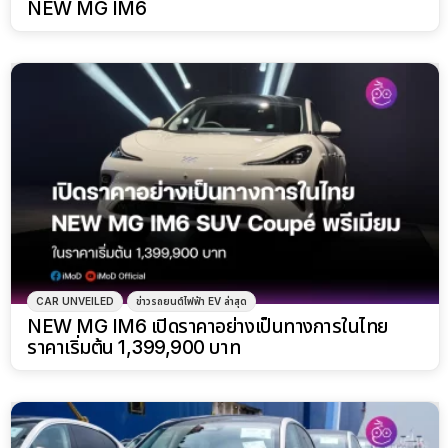
PR NEWS
RELEASE DATE
ข่าวรถยนต์ไฟฟ้า EV ล่าสุด
MG ทยอยนำเข้า NEW MG IM6 ล็อตแรก เตรียมเปิด
ตัวอย่างเป็นทางการในวันที่ 18 มีนาคม 2025 นี้
NEW BRAND
NEW CAR
PR NEWS
ข่าวรถยนต์ไฟฟ้า EV ล่าสุด
MG เผยเรื่องราว โมเดลไลน์อัพใหม่ในกลุ่มพรีเมี่ยมอีวี
กับ “NEW MG IM6” ที่พร้อมบุกตลาดไทย ในเดือน
มีนาคมนี้
PR NEWS
ข่าวรถยนต์ไฟฟ้า EV ล่าสุด
11:33
MG จัดแสดง NEW MG IM6 พวงมาลัยขวา (RHD)
ตัวจริงครั้งแรกในโลก พร้อมยกขบวนยนตรกรรมครบ
ทุกรุ่นเข้างาน Motor Expo 2024