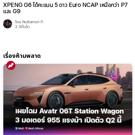
Leapmotor A05 ใหม่! รถไฟฟ้าตัวคุ้ม ลุ้นสเปกจัดเต็ม
LiDAR ในราคาเอื้อมถึง
โดย
Sakura P.
5 เดือนที่แล้ว