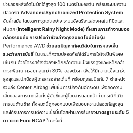
ช่วยถอยหลังอัตโนมัติได้สูงสุด 100 เมตรในซอยตัน พร้อมระบบความ
ปลอดภัย
Advanced Synchronized Protection System
อันล้ำสมัย โดยเฉพาะจุดเด่นอย่าง ระบบอัจฉริยะแสดงผลในที่มืดและ
ฝนตก
(
Intelligent Rainy Night Mode)
ที่ผสานการทำงานของ
กล้องรอบคัน
การปรับค่าช่วงล่างถุงลมอัตโนมัติในรุ่น
Performance AWD
ช่วยลดปัญหาทัศนวิสัยในการมองเห็น
ระหว่างการขับขี่
ในขณะที่ความปลอดภัยก็ได้รับการใส่ใจเป็นพิเศษ
เช่นกัน ด้วยโครงสร้างตัวถังเหล็กกล้าความแข็งแรงสูงและเหล็กกล้า
เกรดพิเศษ ครอบคลุมกว่า 80% ของตัวรถ เพื่อให้มีความแข็งแกร่ง
สูงสุดและปกป้องผู้โดยสารอย่างเต็มที่ พร้อมถุงลมนิรภัย 7 ตำแหน่ง
รวมถึง Center Airbag เพิ่มชั้นการป้องกันอีกระดับ เพื่อลดความ
เสี่ยงของการบาดเจ็บทั้งผู้ขับขี่และผู้โดยสารตอนหน้า ในกรณีที่เกิด
การชนด้านข้าง ทั้งหมดนี้ถูกออกแบบเพื่อมอบความปลอดภัยสูงสุด
และได้รับการการันตีความเชื่อมั่นโดยผ่านการรับรอง
มาตรฐานระดับ
5
ดาวจาก
Euro NCAP
ในครั้งนี้