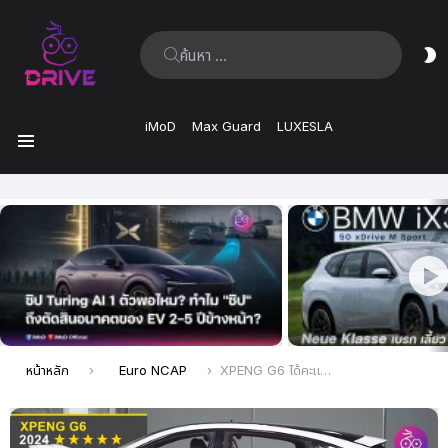
ค้นหา:
ส
ผิ
iMoD
Max Guard
LUXESLA
เมนู
เรื่อง
ล่าสุด
คุณอยู่ที่นี่:
หน้าหลัก
Euro NCAP
XPENG G6 ได้คะแนน 5 ดาว Euro NCAP เหนือกว่า P7 และ G9