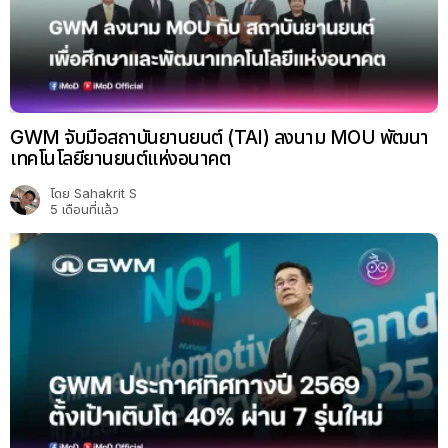
GWM จับมือสถาบันยานยนต์ (TAI) ลงนาม MOU พัฒนา
เทคโนโลยียานยนต์แห่งอนาคต
โดย
Sahakrit S
5 เดือนที่แล้ว