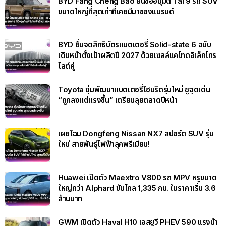
BYD Fang Cheng Bao ยื่นขออนุมัติ Tai 9 รถ SUV
ขนาดใหญ่ที่สุดเท่าที่เคยมีมาของแบรนด์
BYD ยื่นจดสิทธิบัตรแบตเตอรี่ Solid-state 6 ฉบับ
เดินหน้าตั้งเป้าผลิตปี 2027 ด้วยเซลล์แคโทดอิเล็กโทร
ไลต์คู่
Toyota ซุ่มพัฒนาแบตเตอรี่ไฮบริดรุ่นใหม่ ชูจุดเด่น
“ถูกลงแต่แรงขึ้น” เตรียมลุยตลาดปีหน้า
เผยโฉม Dongfeng Nissan NX7 สปอร์ต SUV รุ่น
ใหม่ สายพันธุ์ไฟฟ้าลุคพรีเมียม!
Huawei เปิดตัว Maextro V800 รถ MPV หรูขนาด
ใหญ่กว่า Alphard ขับไกล 1,335 กม. ในราคาเริ่ม 3.6
ล้านบาท
GWM เปิดตัว Haval H10 เอสยูวี PHEV 590 แรงม้า