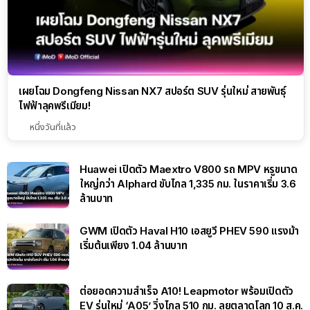
เผยโฉม Dongfeng Nissan NX7 สปอร์ต SUV รุ่นใหม่ สายพันธุ์
ไฟฟ้าลุคพรีเมียม!
หนึ่งวันที่แล้ว
Huawei เปิดตัว Maextro V800 รถ MPV หรูขนาด
ใหญ่กว่า Alphard ขับไกล 1,335 กม. ในราคาเริ่ม 3.6
ล้านบาท
GWM เปิดตัว Haval H10 เอสยูวี PHEV 590 แรงม้า
เริ่มต้นเพียง 1.04 ล้านบาท
ต่อยอดความสำเร็จ A10! Leapmotor พร้อมเปิดตัว
EV รุ่นใหม่ ‘A05’ วิ่งไกล 510 กม. ลุยตลาดโลก 10 ส.ค.