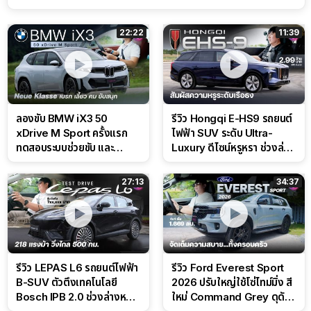
22:22
11:39
ลองขับ BMW iX3 50
รีวิว Hongqi E-HS9 รถยนต์
xDrive M Sport ครั้งแรก
ไฟฟ้า SUV ระดับ Ultra-
ทดสอบระบบช่วยขับ และ
Luxury ดีไซน์หรูหรา ช่วงล่าง
Performance แบบจัดเต็มใน
CDC นุ่มหนึบเหนือระดับ
สนาม
27:13
34:37
รีวิว LEPAS L6 รถยนต์ไฟฟ้า
รีวิว Ford Everest Sport
B-SUV ตัวตึงเทคโนโลยี
2026 ปรับใหญ่ใช้โซ่ไทม์มิ่ง สี
Bosch IPB 2.0 ช่วงล่างหนึบ
ใหม่ Command Grey ดุดัน