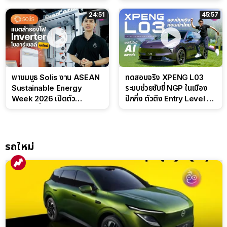
ลุ้นราคา 7 แสนต้น
สไตล์ครอบครัวสายลุย
24:51
45:57
พาชมบูธ Solis งาน ASEAN
ทดสอบจริง XPENG L03
Sustainable Energy
ระบบช่วยขับขี่ NGP ในเมือง
Week 2026 เปิดตัว
ปักกิ่ง ตัวตึง Entry Level ที่
แบตเตอรี่ IntelliHouse และ
ทำได้เกินตัว
EverCORE โซลูชัน ESS ครบ
วงจร
รถใหม่