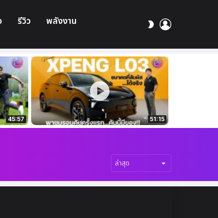
อ
รีวิว
พลังงาน
เข้า
สลับ
สู่
ผิว
ระบบ
45:57
51:15