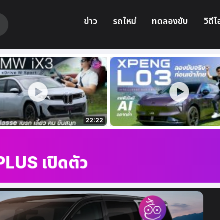
ข่าว
รถใหม่
ทดลองขับ
วิดีโ
22:22
US เปิดตัว