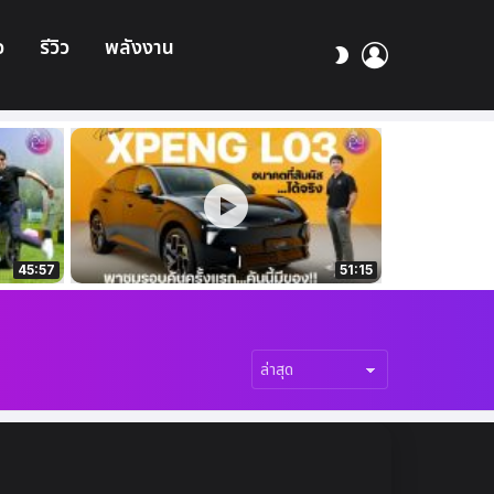
อ
รีวิว
พลังงาน
เข้า
สลับ
สู่
ผิว
ระบบ
45:57
51:15