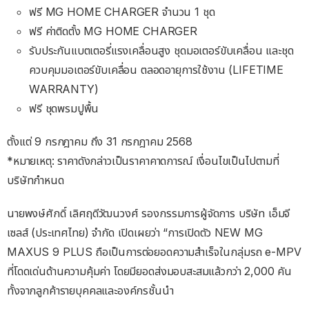
ฟรี MG HOME CHARGER จำนวน 1 ชุด
ฟรี ค่าติดตั้ง MG HOME CHARGER
รับประกันแบตเตอรี่แรงเคลื่อนสูง ชุดมอเตอร์ขับเคลื่อน และชุด
ควบคุมมอเตอร์ขับเคลื่อน ตลอดอายุการใช้งาน (LIFETIME
WARRANTY)
ฟรี ชุดพรมปูพื้น
ตั้งแต่ 9 กรกฎาคม ถึง 31 กรกฎาคม 2568
*หมายเหตุ: ราคาดังกล่าวเป็นราคาคาดการณ์ เงื่อนไขเป็นไปตามที่
บริษัทกำหนด
นายพงษ์ศักดิ์ เลิศฤดีวัฒนวงศ์ รองกรรมการผู้จัดการ บริษัท เอ็มจี
เซลส์ (ประเทศไทย) จำกัด เปิดเผยว่า “การเปิดตัว NEW MG
MAXUS 9 PLUS ถือเป็นการต่อยอดความสำเร็จในกลุ่มรถ e-MPV
ที่โดดเด่นด้านความคุ้มค่า โดยมียอดส่งมอบสะสมแล้วกว่า 2,000 คัน
ทั้งจากลูกค้ารายบุคคลและองค์กรชั้นนำ