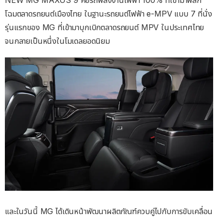
โฉมตลาดรถยนต์เมืองไทย ในฐานะรถยนต์ไฟฟ้า e-MPV แบบ 7 ที่นั่ง
รุ่นแรกของ MG ที่เข้ามาบุกเบิกตลาดรถยนต์ MPV ในประเทศไทย
จนกลายเป็นหนึ่งในโมเดลยอดนิยม
และในวันนี้ MG ได้เดินหน้าพัฒนาผลิตภัณฑ์ควบคู่ไปกับการขับเคลื่อน