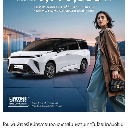
โดยเพิ่มฟีเจอร์ใหม่ทั้งภายนอกและภายใน ผสานเทคโนโลยีเข้ากับดีไซน์