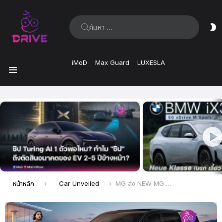
ค้นหา:
ส
ผิ
iMoD
Max Guard
LUXESLA
เมนู
เรื่อง
ล่าสุด
คุณอยู่ที่นี่:
หน้าหลัก
Car Unveiled
MG ส่ง NEW MG MAXUS 9 PLUS ให้คนไทยครอบครอง e-MPV ในราคาที่ “คุ้มค่า” มากขึ้น เพียง 1,799,000 บาท