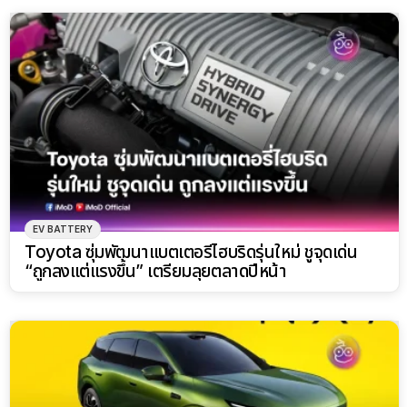
EV BATTERY
Toyota ซุ่มพัฒนาแบตเตอรี่ไฮบริดรุ่นใหม่ ชูจุดเด่น
“ถูกลงแต่แรงขึ้น” เตรียมลุยตลาดปีหน้า