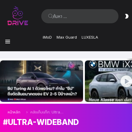
ค้นหา:
ส
ผิ
iMoD
Max Guard
LUXESLA
เมนู
เรื่อง
ล่าสุด
คุณอยู่ที่นี่:
หน้าหลัก
คลังเก็บแท็ก: Ultra-wideband
ULTRA-WIDEBAND