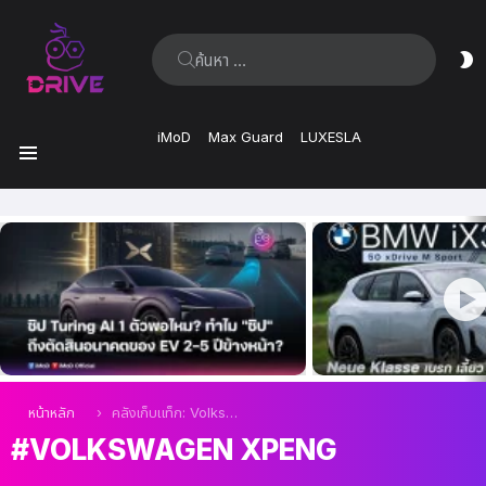
ค้นหา:
ส
ผิ
iMoD
Max Guard
LUXESLA
เมนู
เรื่อง
ล่าสุด
คุณอยู่ที่นี่:
หน้าหลัก
คลังเก็บแท็ก: Volkswagen XPeng
VOLKSWAGEN XPENG