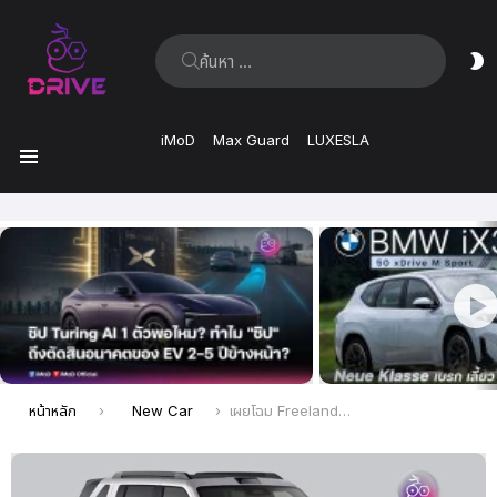
ค้นหา:
ส
ผิ
iMoD
Max Guard
LUXESLA
เมนู
เรื่อง
ล่าสุด
คุณอยู่ที่นี่:
หน้าหลัก
New Car
เผยโฉม Freelander 8 REEV อัดเทคโนโลยี Huawei และชิป Snapdragon รุ่นล่าสุด