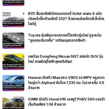
BYD ยื่นจดสิทธิบัตรแบตเตอรี่ Solid-state 6 ฉบับ
เดินหน้าตั้งเป้าผลิตปี 2027 ด้วยเซลล์แคโทดอิเล็กโทร
ไลต์คู่
Toyota ซุ่มพัฒนาแบตเตอรี่ไฮบริดรุ่นใหม่ ชูจุดเด่น
“ถูกลงแต่แรงขึ้น” เตรียมลุยตลาดปีหน้า
เผยโฉม Dongfeng Nissan NX7 สปอร์ต SUV รุ่น
ใหม่ สายพันธุ์ไฟฟ้าลุคพรีเมียม!
Huawei เปิดตัว Maextro V800 รถ MPV หรูขนาด
ใหญ่กว่า Alphard ขับไกล 1,335 กม. ในราคาเริ่ม 3.6
ล้านบาท
GWM เปิดตัว Haval H10 เอสยูวี PHEV 590 แรงม้า
เริ่มต้นเพียง 1.04 ล้านบาท