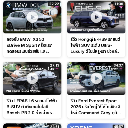
22:22
11:39
ลองขับ BMW iX3 50
รีวิว Hongqi E-HS9 รถยนต์
xDrive M Sport ครั้งแรก
ไฟฟ้า SUV ระดับ Ultra-
ทดสอบระบบช่วยขับ และ
Luxury ดีไซน์หรูหรา ช่วงล่าง
Performance แบบจัดเต็มใน
CDC นุ่มหนึบเหนือระดับ
สนาม
27:13
34:37
รีวิว LEPAS L6 รถยนต์ไฟฟ้า
รีวิว Ford Everest Sport
B-SUV ตัวตึงเทคโนโลยี
2026 ปรับใหญ่ใช้โซ่ไทม์มิ่ง สี
Bosch IPB 2.0 ช่วงล่างหนึบ
ใหม่ Command Grey ดุดัน
ลุ้นราคา 7 แสนต้น
สไตล์ครอบครัวสายลุย
24:51
45:57