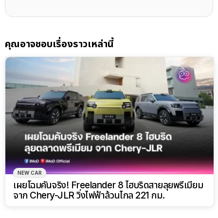
คุณอาจชอบเรื่องราวเหล่านี้
NEW CAR
เผยโฉมคันจริง! Freelander 8 ไฮบริดสายลุยพรีเมียม
จาก Chery-JLR วิ่งไฟฟ้าล้วนไกล 221 กม.