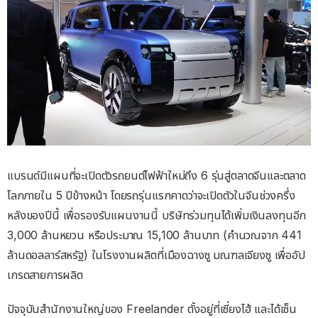
แบรนด์มีแผนที่จะเปิดตัวรถยนต์ไฟฟ้าใหม่ถึง 6 รุ่นสู่ตลาดจีนและตลาด
โลกภายใน 5 ปีข้างหน้า โดยรถรุ่นแรกคาดว่าจะเปิดตัวในจีนช่วงครึ่ง
หลังของปีนี้ เพื่อรองรับแผนงานนี้ บริษัทร่วมทุนได้เพิ่มเงินลงทุนอีก
3,000 ล้านหยวน หรือประมาณ 15,100 ล้านบาท (คำนวณจาก 441
ล้านดอลลาร์สหรัฐ) ในโรงงานผลิตที่เมืองฉางซู มณฑลเจียงซู เพื่ออัป
เกรดสายการผลิต
ปัจจุบันสำนักงานใหญ่ของ Freelander ตั้งอยู่ที่เซี่ยงไฮ้ และได้เซ็น