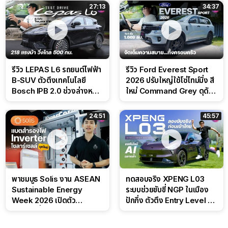
สนาม
27:13
34:37
รีวิว LEPAS L6 รถยนต์ไฟฟ้า
รีวิว Ford Everest Sport
B-SUV ตัวตึงเทคโนโลยี
2026 ปรับใหญ่ใช้โซ่ไทม์มิ่ง สี
Bosch IPB 2.0 ช่วงล่างหนึบ
ใหม่ Command Grey ดุดัน
ลุ้นราคา 7 แสนต้น
สไตล์ครอบครัวสายลุย
24:51
45:57
พาชมบูธ Solis งาน ASEAN
ทดสอบจริง XPENG L03
Sustainable Energy
ระบบช่วยขับขี่ NGP ในเมือง
Week 2026 เปิดตัว
ปักกิ่ง ตัวตึง Entry Level ที่
แบตเตอรี่ IntelliHouse และ
ทำได้เกินตัว
EverCORE โซลูชัน ESS ครบ