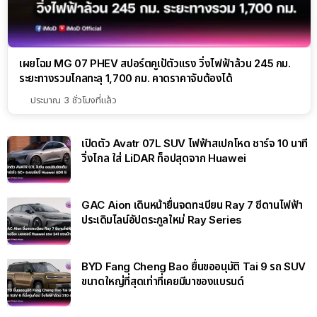
เผยโฉม MG 07 PHEV สปอร์ตคูเป้ตัวแรง วิ่งไฟฟ้าล้วน 245 กม.
ระยะทางรวมไกลทะลุ 1,700 กม. คาดราคาจับต้องได้
ประมาณ 3 ชั่วโมงที่แล้ว
เปิดตัว Avatr 07L SUV ไฟฟ้าสเปกโหด ชาร์จ 10 นาที
วิ่งไกล ใส่ LiDAR ท็อปสุดจาก Huawei
GAC Aion เดินหน้ายื่นจดทะเบียน Ray 7 ซีดานไฟฟ้า
ประเดิมไลน์อัปตระกูลใหม่ Ray Series
BYD Fang Cheng Bao ยื่นขออนุมัติ Tai 9 รถ SUV
ขนาดใหญ่ที่สุดเท่าที่เคยมีมาของแบรนด์