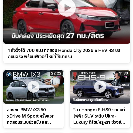
1 ถังวิ่งได้ 700 กม.! ทดสอบ Honda City 2026 e:HEV RS บน
ถนนจริง พร้อมฟีเจอร์ใหม่ที่ให้มาครบ
22:22
11:39
ลองขับ BMW iX3 50
รีวิว Hongqi E-HS9 รถยนต์
xDrive M Sport ครั้งแรก
ไฟฟ้า SUV ระดับ Ultra-
ทดสอบระบบช่วยขับ และ
Luxury ดีไซน์หรูหรา ช่วงล่าง
Performance แบบจัดเต็มใน
CDC นุ่มหนึบเหนือระดับ