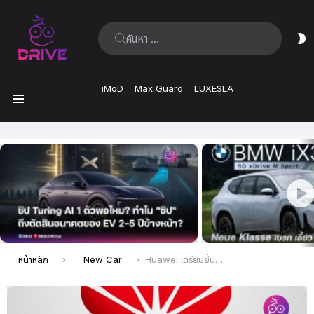
ค้นหา:
ส
ผิ
iMoD
Max Guard
LUXESLA
เมนู
เรื่อง
ล่าสุด
คุณอยู่ที่นี่:
หน้าหลัก
New Car
Huawei เตรียมยื่นสิทธิบัตรการออกแบบรถยนต์ซีดานไฟฟ้ารุ่นใหม่