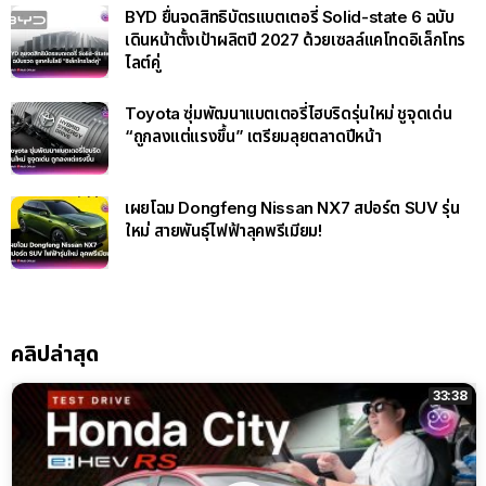
BYD ยื่นจดสิทธิบัตรแบตเตอรี่ Solid-state 6 ฉบับ
เดินหน้าตั้งเป้าผลิตปี 2027 ด้วยเซลล์แคโทดอิเล็กโทร
ไลต์คู่
Toyota ซุ่มพัฒนาแบตเตอรี่ไฮบริดรุ่นใหม่ ชูจุดเด่น
“ถูกลงแต่แรงขึ้น” เตรียมลุยตลาดปีหน้า
เผยโฉม Dongfeng Nissan NX7 สปอร์ต SUV รุ่น
ใหม่ สายพันธุ์ไฟฟ้าลุคพรีเมียม!
คลิปล่าสุด
33:38