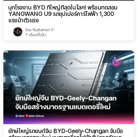
บุกโรงงาน BYD ที่ใหญ่ที่สุดในโลก! พร้อมทดสอบ
YANGWANG U9 รถซุปเปอร์คาร์ไฟฟ้า 1,300
แรงม้าตัวแรง
โดย
Nuttanon P.
7 เดือนที่แล้ว
ยักษ์ใหญ่รถยนต์จีน BYD-Geely-Changan จับมือ