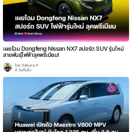
เผยโฉม Dongfeng Nissan NX7 สปอร์ต SUV รุ่นใหม่
สายพันธุ์ไฟฟ้าลุคพรีเมียม!
โดย
Sakura P.
4 วันที่แล้ว