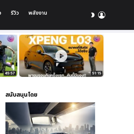
อ
รีวิว
พลังงาน
เข้า
สลับ
สู่
ผิว
ระบบ
45:57
51:15
สนับสนุนโดย