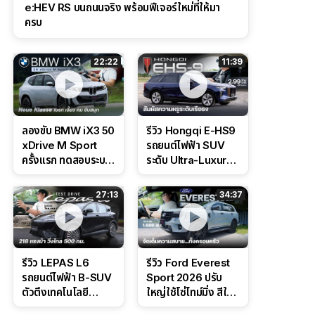
e:HEV RS บนถนนจริง พร้อมฟีเจอร์ใหม่ที่ให้มา
ครบ
22:22
11:39
ลองขับ BMW iX3 50
รีวิว Hongqi E-HS9
xDrive M Sport
รถยนต์ไฟฟ้า SUV
ครั้งแรก ทดสอบระบบ
ระดับ Ultra-Luxury
ช่วยขับ และ
ดีไซน์หรูหรา ช่วงล่าง
Performance แบบ
CDC นุ่มหนึบเหนือ
27:13
34:37
จัดเต็มในสนาม
ระดับ
รีวิว LEPAS L6
รีวิว Ford Everest
รถยนต์ไฟฟ้า B-SUV
Sport 2026 ปรับ
ตัวตึงเทคโนโลยี
ใหญ่ใช้โซ่ไทม์มิ่ง สีใหม่
Bosch IPB 2.0 ช่วง
Command Grey