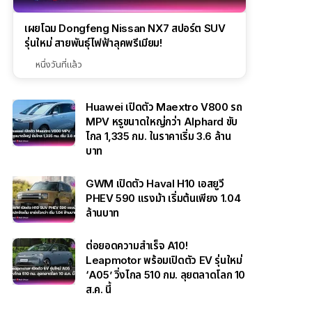
เผยโฉม Dongfeng Nissan NX7 สปอร์ต SUV
รุ่นใหม่ สายพันธุ์ไฟฟ้าลุคพรีเมียม!
หนึ่งวันที่แล้ว
Huawei เปิดตัว Maextro V800 รถ
MPV หรูขนาดใหญ่กว่า Alphard ขับ
ไกล 1,335 กม. ในราคาเริ่ม 3.6 ล้าน
บาท
GWM เปิดตัว Haval H10 เอสยูวี
PHEV 590 แรงม้า เริ่มต้นเพียง 1.04
ล้านบาท
ต่อยอดความสำเร็จ A10!
Leapmotor พร้อมเปิดตัว EV รุ่นใหม่
‘A05’ วิ่งไกล 510 กม. ลุยตลาดโลก 10
ส.ค. นี้