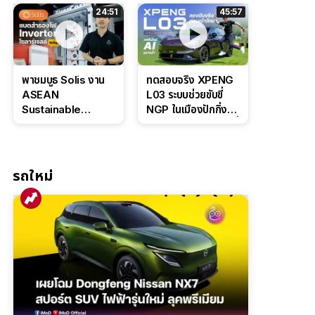
ล่างหนึบ ลุ้นราคา 7
ดุดันสไตล์ครอบครัว
24:51
45:57
แสนต้น
สายลุย
พาชมบูธ Solis งาน
ทดสอบจริง XPENG
ASEAN
L03 ระบบช่วยขับขี่
Sustainable
NGP ในเมืองปักกิ่ง
Energy Week
ตัวตึง Entry Level ที่
2026 เปิดตัว
ทำได้เกินตัว
แบตเตอรี่
IntelliHouse และ
รถใหม่
EverCORE โซลูชัน
ESS ครบวงจร