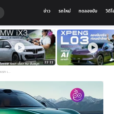
ข่าว
รถใหม่
ทดลองขับ
วิดีโ
22:22
แข่ง New Model Y