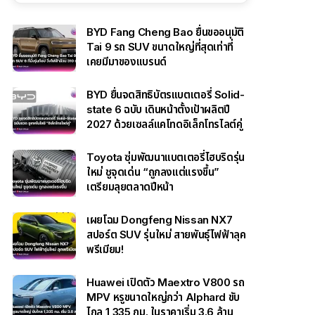
BYD Fang Cheng Bao ยื่นขออนุมัติ
Tai 9 รถ SUV ขนาดใหญ่ที่สุดเท่าที่
เคยมีมาของแบรนด์
BYD ยื่นจดสิทธิบัตรแบตเตอรี่ Solid-
state 6 ฉบับ เดินหน้าตั้งเป้าผลิตปี
2027 ด้วยเซลล์แคโทดอิเล็กโทรไลต์คู่
Toyota ซุ่มพัฒนาแบตเตอรี่ไฮบริดรุ่น
ใหม่ ชูจุดเด่น “ถูกลงแต่แรงขึ้น”
เตรียมลุยตลาดปีหน้า
เผยโฉม Dongfeng Nissan NX7
สปอร์ต SUV รุ่นใหม่ สายพันธุ์ไฟฟ้าลุค
พรีเมียม!
Huawei เปิดตัว Maextro V800 รถ
MPV หรูขนาดใหญ่กว่า Alphard ขับ
ไกล 1,335 กม. ในราคาเริ่ม 3.6 ล้าน