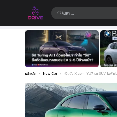
ค้นหา:
เรื่อง
ล่าสุด
คุณอยู่ที่นี่:
หน้าหลัก
New Car
เปิดตัว Xiaomi YU7 รถ SUV ไฟฟ้ารุ่นแรก เร่ง 0-100 กม./ชม. ใน 3.23 วินาที และวิ่งได้ไกลถึง 835 กม. คู่