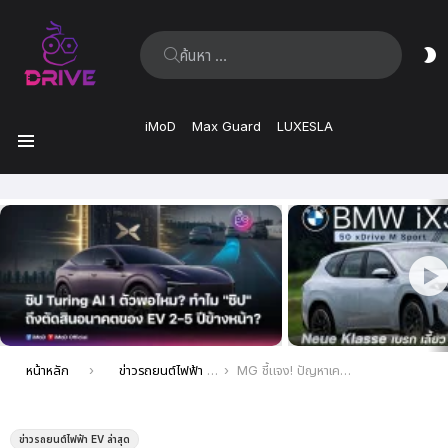
ค้นหา:
ส
ผิ
iMoD
Max Guard
LUXESLA
เมนู
เรื่อง
ล่าสุด
คุณอยู่ที่นี่:
หน้าหลัก
ข่าวรถยนต์ไฟฟ้า EV ล่าสุด
MG ชี้แจง! ปัญหาเครื่องปรับอากาศ ในรถยนต์ไฟฟ้ารุ่น NEW MG EP
ข่าวรถยนต์ไฟฟ้า EV ล่าสุด