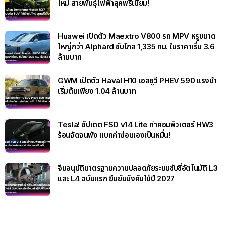
ใหม่ สายพันธุ์ไฟฟ้าลุคพรีเมียม!
Huawei เปิดตัว Maextro V800 รถ MPV หรูขนาด
ใหญ่กว่า Alphard ขับไกล 1,335 กม. ในราคาเริ่ม 3.6
ล้านบาท
GWM เปิดตัว Haval H10 เอสยูวี PHEV 590 แรงม้า
เริ่มต้นเพียง 1.04 ล้านบาท
Tesla! อัปเดต FSD v14 Lite ทำคอมพิวเตอร์ HW3
ร้อนจัดจนพัง แบกค่าซ่อมเองเป็นหมื่น!
จีนอนุมัติมาตรฐานความปลอดภัยระบบขับขี่อัตโนมัติ L3
และ L4 ฉบับแรก ยืนยันบังคับใช้ปี 2027