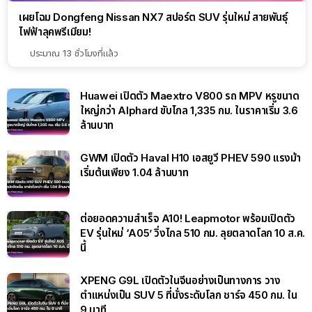
เผยโฉม Dongfeng Nissan NX7 สปอร์ต SUV รุ่นใหม่ สายพันธุ์
ไฟฟ้าลุคพรีเมียม!
ประมาณ 13 ชั่วโมงที่แล้ว
Huawei เปิดตัว Maextro V800 รถ MPV หรูขนาด
ใหญ่กว่า Alphard ขับไกล 1,335 กม. ในราคาเริ่ม 3.6
ล้านบาท
GWM เปิดตัว Haval H10 เอสยูวี PHEV 590 แรงม้า
เริ่มต้นเพียง 1.04 ล้านบาท
ต่อยอดความสำเร็จ A10! Leapmotor พร้อมเปิดตัว
EV รุ่นใหม่ ‘A05’ วิ่งไกล 510 กม. ลุยตลาดโลก 10 ส.ค.
นี้
XPENG G9L เปิดตัวในจีนอย่างเป็นทางการ วาง
ตำแหน่งเป็น SUV 5 ที่นั่งระดับโลก ชาร์จ 450 กม. ใน
9 นาที