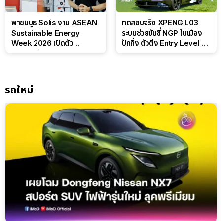
พาชมบูธ Solis งาน ASEAN
ทดสอบจริง XPENG L03
Sustainable Energy
ระบบช่วยขับขี่ NGP ในเมือง
Week 2026 เปิดตัว
ปักกิ่ง ตัวตึง Entry Level ที่
แบตเตอรี่ IntelliHouse และ
ทำได้เกินตัว
EverCORE โซลูชัน ESS ครบ
วงจร
รถใหม่