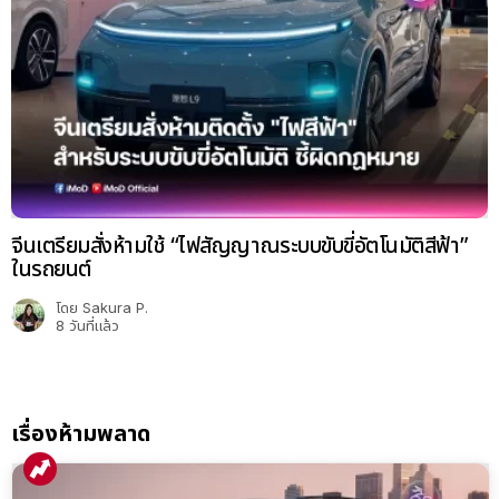
จีนเตรียมสั่งห้ามใช้ “ไฟสัญญาณระบบขับขี่อัตโนมัติสีฟ้า”
ในรถยนต์
โดย
Sakura P.
8 วันที่แล้ว
เรื่องห้ามพลาด