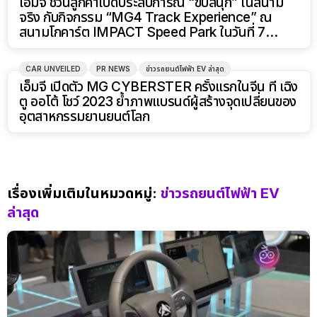
เอ็มจี ชวนลูกค้าเปิดประสบการณ์ “ขับสนุก” ในสนาม
จริง กับกิจกรรม “MG4 Track Experience” ณ
สนามโกคาร์ต IMPACT Speed Park ในวันที่ 7
ตุลาคม 2566
CAR UNVEILED
PR NEWS
ข่าวรถยนต์ไฟฟ้า EV ล่าสุด
เอ็มจี เปิดตัว MG CYBERSTER ครั้งแรกในจีน ที่ เฉิง
ตู ออโต้ โชว์ 2023 ย้ำภาพแบรนด์ผู้สร้างจุดเปลี่ยนของ
อุตสาหกรรมยานยนต์โลก
เรื่องเพิ่มเติมในหมวดหมู่:
ข่าวรถยนต์ไฟฟ้า EV
ล่าสุด