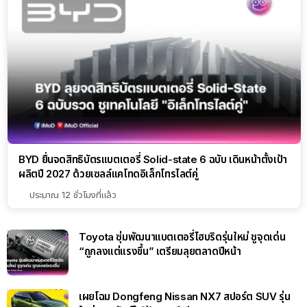
BYD ยื่นจดสิทธิบัตรแบตเตอรี่ Solid-state 6 ฉบับ เดินหน้าตั้งเป้า
ผลิตปี 2027 ด้วยเซลล์แคโทดอิเล็กโทรไลต์คู่
ประมาณ 12 ชั่วโมงที่แล้ว
Toyota ซุ่มพัฒนาแบตเตอรี่ไฮบริดรุ่นใหม่ ชูจุดเด่น
“ถูกลงแต่แรงขึ้น” เตรียมลุยตลาดปีหน้า
เผยโฉม Dongfeng Nissan NX7 สปอร์ต SUV รุ่น