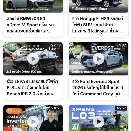
ลองขับ BMW iX3 50
รีวิว Hongqi E-HS9 รถยนต์
xDrive M Sport ครั้งแรก
ไฟฟ้า SUV ระดับ Ultra-
ทดสอบระบบช่วยขับ และ
Luxury ดีไซน์หรูหรา ช่วงล่าง
Performance แบบจัดเต็มใน
CDC นุ่มหนึบเหนือระดับ
สนาม
27:13
34:37
รีวิว LEPAS L6 รถยนต์ไฟฟ้า
รีวิว Ford Everest Sport
B-SUV ตัวตึงเทคโนโลยี
2026 ปรับใหญ่ใช้โซ่ไทม์มิ่ง สี
Bosch IPB 2.0 ช่วงล่างหนึบ
ใหม่ Command Grey ดุดัน
ลุ้นราคา 7 แสนต้น
สไตล์ครอบครัวสายลุย
24:51
45:57