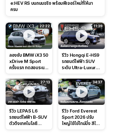
e:HEV RS บนถนนจริง พร้อมฟีเจอร์ใหม่ที่ให้มา
ครบ
22:22
11:39
ลองขับ BMW iX3 50
รีวิว Hongqi E-HS9
xDrive M Sport
รถยนต์ไฟฟ้า SUV
ครั้งแรก ทดสอบระบบ
ระดับ Ultra-Luxury
ช่วยขับ และ
ดีไซน์หรูหรา ช่วงล่าง
Performance แบบ
CDC นุ่มหนึบเหนือ
27:13
34:37
จัดเต็มในสนาม
ระดับ
รีวิว LEPAS L6
รีวิว Ford Everest
รถยนต์ไฟฟ้า B-SUV
Sport 2026 ปรับ
ตัวตึงเทคโนโลยี
ใหญ่ใช้โซ่ไทม์มิ่ง สีใหม่
Bosch IPB 2.0 ช่วง
Command Grey