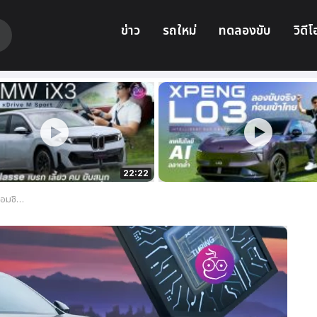
ข่าว
รถใหม่
ทดลองขับ
วิดีโ
22:22
ันใน 9 นาที