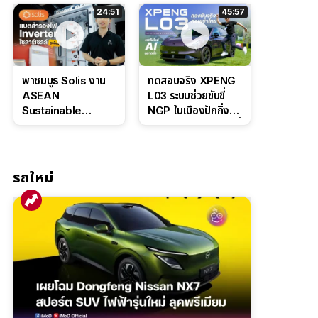
ล่างหนึบ ลุ้นราคา 7
ดุดันสไตล์ครอบครัว
24:51
45:57
แสนต้น
สายลุย
พาชมบูธ Solis งาน
ทดสอบจริง XPENG
ASEAN
L03 ระบบช่วยขับขี่
Sustainable
NGP ในเมืองปักกิ่ง
Energy Week
ตัวตึง Entry Level ที่
2026 เปิดตัว
ทำได้เกินตัว
แบตเตอรี่
IntelliHouse และ
รถใหม่
EverCORE โซลูชัน
ESS ครบวงจร