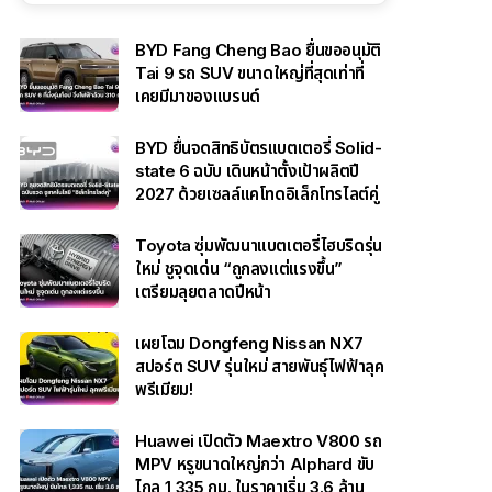
BYD Fang Cheng Bao ยื่นขออนุมัติ
Tai 9 รถ SUV ขนาดใหญ่ที่สุดเท่าที่
เคยมีมาของแบรนด์
BYD ยื่นจดสิทธิบัตรแบตเตอรี่ Solid-
state 6 ฉบับ เดินหน้าตั้งเป้าผลิตปี
2027 ด้วยเซลล์แคโทดอิเล็กโทรไลต์คู่
Toyota ซุ่มพัฒนาแบตเตอรี่ไฮบริดรุ่น
ใหม่ ชูจุดเด่น “ถูกลงแต่แรงขึ้น”
เตรียมลุยตลาดปีหน้า
เผยโฉม Dongfeng Nissan NX7
สปอร์ต SUV รุ่นใหม่ สายพันธุ์ไฟฟ้าลุค
พรีเมียม!
Huawei เปิดตัว Maextro V800 รถ
MPV หรูขนาดใหญ่กว่า Alphard ขับ
ไกล 1,335 กม. ในราคาเริ่ม 3.6 ล้าน