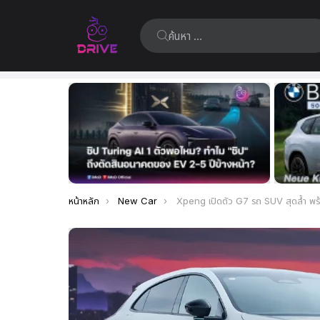
ค้นหา:
เรื่อง
ล่าสุด
คุณอยู่ที่นี่:
หน้าหลัก
New Car
Xpeng เปิดตัว G7 รถ SUV สุดล้ำ พร้อมชิประบบขับขี่อัจฉริยะ L3 เริ่ม 880,000 บาท ทำยอดจอง 10,000 ค