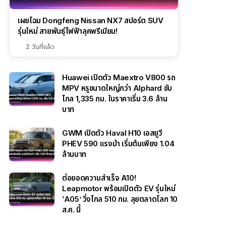
เผยโฉม Dongfeng Nissan NX7 สปอร์ต SUV
รุ่นใหม่ สายพันธุ์ไฟฟ้าลุคพรีเมียม!
2 วันที่แล้ว
Huawei เปิดตัว Maextro V800 รถ
MPV หรูขนาดใหญ่กว่า Alphard ขับ
ไกล 1,335 กม. ในราคาเริ่ม 3.6 ล้าน
บาท
GWM เปิดตัว Haval H10 เอสยูวี
PHEV 590 แรงม้า เริ่มต้นเพียง 1.04
ล้านบาท
ต่อยอดความสำเร็จ A10!
Leapmotor พร้อมเปิดตัว EV รุ่นใหม่
‘A05’ วิ่งไกล 510 กม. ลุยตลาดโลก 10
ส.ค. นี้