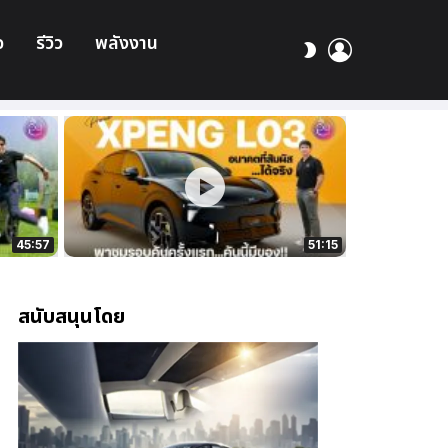
อ
รีวิว
พลังงาน
เข้า
สลับ
สู่
ผิว
ระบบ
45:57
51:15
สนับสนุนโดย