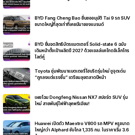
BYD Fang Cheng Bao ยื่นขออนุมัติ Tai 9 รถ SUV
ขนาดใหญ่ที่สุดเท่าที่เคยมีมาของแบรนด์
BYD ยื่นจดสิทธิบัตรแบตเตอรี่ Solid-state 6 ฉบับ
เดินหน้าตั้งเป้าผลิตปี 2027 ด้วยเซลล์แคโทดอิเล็กโทร
ไลต์คู่
Toyota ซุ่มพัฒนาแบตเตอรี่ไฮบริดรุ่นใหม่ ชูจุดเด่น
“ถูกลงแต่แรงขึ้น” เตรียมลุยตลาดปีหน้า
เผยโฉม Dongfeng Nissan NX7 สปอร์ต SUV รุ่น
ใหม่ สายพันธุ์ไฟฟ้าลุคพรีเมียม!
Huawei เปิดตัว Maextro V800 รถ MPV หรูขนาด
ใหญ่กว่า Alphard ขับไกล 1,335 กม. ในราคาเริ่ม 3.6