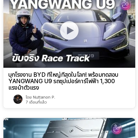
บุกโรงงาน BYD ที่ใหญ่ที่สุดในโลก! พร้อมทดสอบ
YANGWANG U9 รถซุปเปอร์คาร์ไฟฟ้า 1,300
แรงม้าตัวแรง
โดย
Nuttanon P.
7 เดือนที่แล้ว