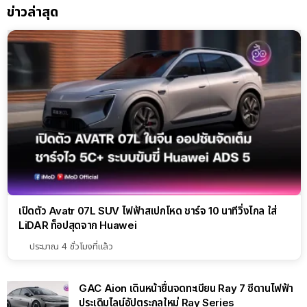
ข่าวล่าสุด
เปิดตัว Avatr 07L SUV ไฟฟ้าสเปกโหด ชาร์จ 10 นาทีวิ่งไกล ใส่
LiDAR ท็อปสุดจาก Huawei
ประมาณ 4 ชั่วโมงที่แล้ว
GAC Aion เดินหน้ายื่นจดทะเบียน Ray 7 ซีดานไฟฟ้า
ประเดิมไลน์อัปตระกูลใหม่ Ray Series