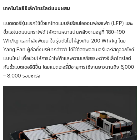
เทคโนโลยีอิเล็กโทรไลต์แบบผสม
แบตเตอรี่รุ่นแรกใช้ขั้วแคโทดแบบลิเธียมไอออนฟอสเฟต (LFP) และ
ขั้วแอโนดแบบกราไฟต์ ให้ความหนาแน่นพลังงานอยู่ที่ 180–190
Wh/kg และกำลังพัฒนาในรุ่นถัดไปให้สูงเกิน 200 Wh/kg โดย
Yang Fan ผู้ก่อตั้งบริษัทกล่าวว่า ได้ใช้วัสดุพอลิเมอร์และวัสดุออกไซด์
แบบใหม่ เพื่อช่วยให้การนำไฟฟ้าและความเสถียรระหว่างอิเล็กโทรไลต์
กับขั้วแบตเตอรี่ดีขึ้น โดยแบตเตอรี่มีอายุการใช้งานยาวนานถึง 6,000
– 8,000 รอบชาร์จ