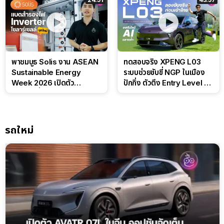
พาชมบูธ Solis งาน ASEAN
ทดสอบจริง XPENG L03
Sustainable Energy
ระบบช่วยขับขี่ NGP ในเมือง
Week 2026 เปิดตัว
ปักกิ่ง ตัวตึง Entry Level ที่
แบตเตอรี่ IntelliHouse และ
ทำได้เกินตัว
EverCORE โซลูชัน ESS ครบ
วงจร
รถใหม่