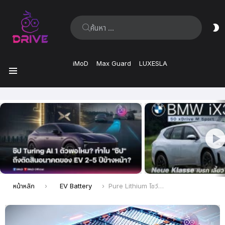
ค้นหา:
ส
ผิ
iMoD
Max Guard
LUXESLA
เมนู
เรื่อง
ล่าสุด
คุณอยู่ที่นี่:
หน้าหลัก
EV Battery
Pure Lithium โชว์ศักยภาพแบตเตอรี่ Solid-state ยังทำงานได้แม้ถูกตัดแบ่งครึ่ง พร้อมเดินหน้าผลิตเต็มกำลัง 500 MWh ในจีน