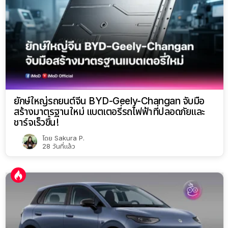
ยักษ์ใหญ่รถยนต์จีน BYD-Geely-Changan จับมือ
สร้างมาตรฐานใหม่ แบตเตอรี่รถไฟฟ้าที่ปลอดภัยและ
ชาร์จเร็วขึ้น!
โดย
Sakura P.
28 วันที่แล้ว