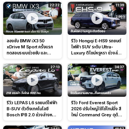
22:22
11:39
ลองขับ BMW iX3 50
รีวิว Hongqi E-HS9 รถยนต์
xDrive M Sport ครั้งแรก
ไฟฟ้า SUV ระดับ Ultra-
ทดสอบระบบช่วยขับ และ
Luxury ดีไซน์หรูหรา ช่วงล่าง
Performance แบบจัดเต็มใน
CDC นุ่มหนึบเหนือระดับ
สนาม
27:13
34:37
รีวิว LEPAS L6 รถยนต์ไฟฟ้า
รีวิว Ford Everest Sport
B-SUV ตัวตึงเทคโนโลยี
2026 ปรับใหญ่ใช้โซ่ไทม์มิ่ง สี
Bosch IPB 2.0 ช่วงล่างหนึบ
ใหม่ Command Grey ดุดัน
ลุ้นราคา 7 แสนต้น
สไตล์ครอบครัวสายลุย
24:51
45:57