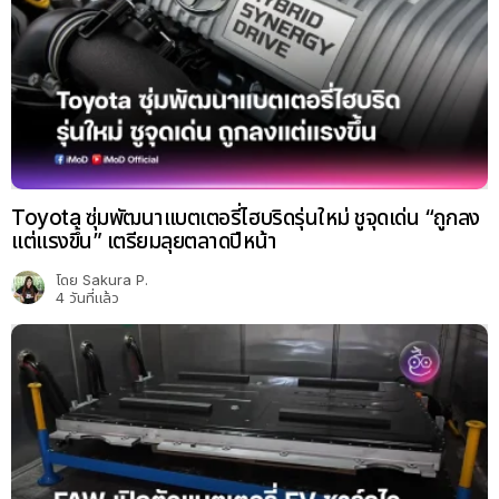
Toyota ซุ่มพัฒนาแบตเตอรี่ไฮบริดรุ่นใหม่ ชูจุดเด่น “ถูกลง
แต่แรงขึ้น” เตรียมลุยตลาดปีหน้า
โดย
Sakura P.
4 วันที่แล้ว