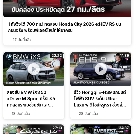
1 ถังวิ่งได้ 700 กม.! ทดสอบ Honda City 2026 e:HEV RS บน
ถนนจริง พร้อมฟีเจอร์ใหม่ที่ให้มาครบ
17 วันที่แล้ว
22:22
11:39
ลองขับ BMW iX3 50
รีวิว Hongqi E-HS9 รถยนต์
xDrive M Sport ครั้งแรก
ไฟฟ้า SUV ระดับ Ultra-
ทดสอบระบบช่วยขับ และ
Luxury ดีไซน์หรูหรา ช่วงล่าง
Performance แบบจัดเต็มใน
CDC นุ่มหนึบเหนือระดับ
18 วันที่แล้ว
28 วันที่แล้ว
สนาม
27:13
34:37