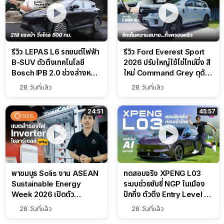
รีวิว LEPAS L6 รถยนต์ไฟฟ้า
รีวิว Ford Everest Sport
B-SUV ตัวตึงเทคโนโลยี
2026 ปรับใหญ่ใช้โซ่ไทม์มิ่ง สี
Bosch IPB 2.0 ช่วงล่างหนึบ
ใหม่ Command Grey ดุดัน
ลุ้นราคา 7 แสนต้น
สไตล์ครอบครัวสายลุย
28 วันที่แล้ว
28 วันที่แล้ว
24:51
45:57
พาชมบูธ Solis งาน ASEAN
ทดสอบจริง XPENG L03
Sustainable Energy
ระบบช่วยขับขี่ NGP ในเมือง
Week 2026 เปิดตัว
ปักกิ่ง ตัวตึง Entry Level ที่
แบตเตอรี่ IntelliHouse และ
ทำได้เกินตัว
28 วันที่แล้ว
28 วันที่แล้ว
EverCORE โซลูชัน ESS ครบ