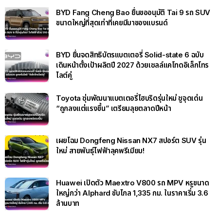
BYD Fang Cheng Bao ยื่นขออนุมัติ Tai 9 รถ SUV
ขนาดใหญ่ที่สุดเท่าที่เคยมีมาของแบรนด์
BYD ยื่นจดสิทธิบัตรแบตเตอรี่ Solid-state 6 ฉบับ
เดินหน้าตั้งเป้าผลิตปี 2027 ด้วยเซลล์แคโทดอิเล็กโทร
ไลต์คู่
Toyota ซุ่มพัฒนาแบตเตอรี่ไฮบริดรุ่นใหม่ ชูจุดเด่น
“ถูกลงแต่แรงขึ้น” เตรียมลุยตลาดปีหน้า
เผยโฉม Dongfeng Nissan NX7 สปอร์ต SUV รุ่น
ใหม่ สายพันธุ์ไฟฟ้าลุคพรีเมียม!
Huawei เปิดตัว Maextro V800 รถ MPV หรูขนาด
ใหญ่กว่า Alphard ขับไกล 1,335 กม. ในราคาเริ่ม 3.6
ล้านบาท