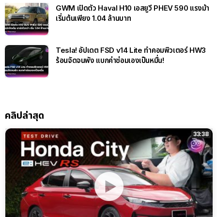
GWM เปิดตัว Haval H10 เอสยูวี PHEV 590 แรงม้า
เริ่มต้นเพียง 1.04 ล้านบาท
Tesla! อัปเดต FSD v14 Lite ทำคอมพิวเตอร์ HW3
ร้อนจัดจนพัง แบกค่าซ่อมเองเป็นหมื่น!
คลิปล่าสุด
33:38