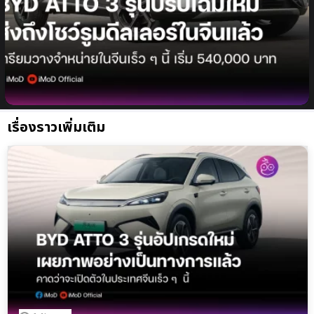
BYD ATTO 3 รุ่นปรับโฉมใหม่ มาพร้อมระบบช่วยเหลือผู้
ขับขี่ God’s Eye C เริ่มส่งมอบไปยังดีลเลอร์จีนแล้ว
เรื่องราวเพิ่มเติม