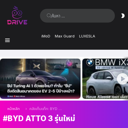
ค้นหา:
ส
ผิ
iMoD
Max Guard
LUXESLA
เมนู
เรื่อง
ล่าสุด
คุณอยู่ที่นี่:
หน้าหลัก
คลังเก็บแท็ก: BYD Atto 3 รุ่นใหม่
BYD ATTO 3 รุ่นใหม่