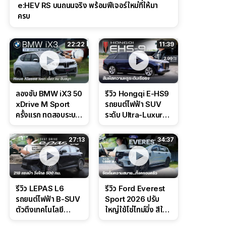
e:HEV RS บนถนนจริง พร้อมฟีเจอร์ใหม่ที่ให้มา
ครบ
22:22
11:39
ลองขับ BMW iX3 50
รีวิว Hongqi E-HS9
xDrive M Sport
รถยนต์ไฟฟ้า SUV
ครั้งแรก ทดสอบระบบ
ระดับ Ultra-Luxury
ช่วยขับ และ
ดีไซน์หรูหรา ช่วงล่าง
Performance แบบ
CDC นุ่มหนึบเหนือ
27:13
34:37
จัดเต็มในสนาม
ระดับ
รีวิว LEPAS L6
รีวิว Ford Everest
รถยนต์ไฟฟ้า B-SUV
Sport 2026 ปรับ
ตัวตึงเทคโนโลยี
ใหญ่ใช้โซ่ไทม์มิ่ง สีใหม่
Bosch IPB 2.0 ช่วง
Command Grey