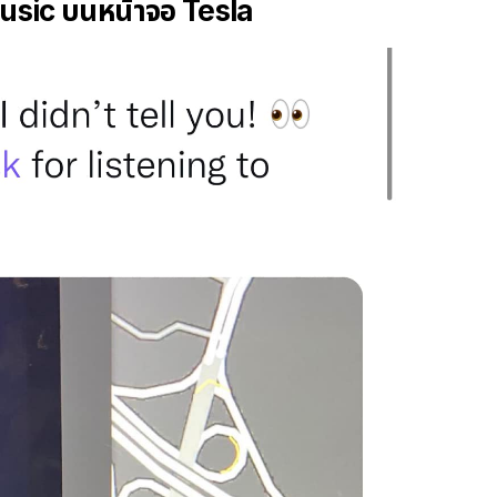
usic บนหน้าจอ Tesla