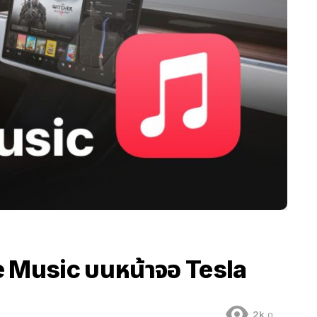
e Music บนหน้าจอ Tesla
2k
ดู