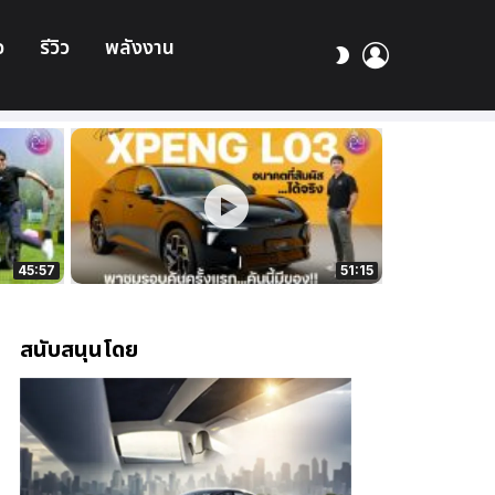
อ
รีวิว
พลังงาน
เข้า
สลับ
สู่
ผิว
ระบบ
45:57
51:15
สนับสนุนโดย