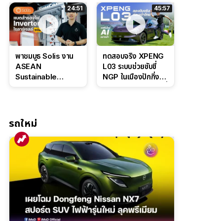
ล่างหนึบ ลุ้นราคา 7
ดุดันสไตล์ครอบครัว
24:51
45:57
แสนต้น
สายลุย
พาชมบูธ Solis งาน
ทดสอบจริง XPENG
ASEAN
L03 ระบบช่วยขับขี่
Sustainable
NGP ในเมืองปักกิ่ง
Energy Week
ตัวตึง Entry Level ที่
2026 เปิดตัว
ทำได้เกินตัว
แบตเตอรี่
IntelliHouse และ
รถใหม่
EverCORE โซลูชัน
ESS ครบวงจร