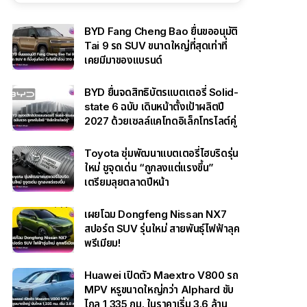
BYD Fang Cheng Bao ยื่นขออนุมัติ
Tai 9 รถ SUV ขนาดใหญ่ที่สุดเท่าที่
เคยมีมาของแบรนด์
BYD ยื่นจดสิทธิบัตรแบตเตอรี่ Solid-
state 6 ฉบับ เดินหน้าตั้งเป้าผลิตปี
2027 ด้วยเซลล์แคโทดอิเล็กโทรไลต์คู่
Toyota ซุ่มพัฒนาแบตเตอรี่ไฮบริดรุ่น
ใหม่ ชูจุดเด่น “ถูกลงแต่แรงขึ้น”
เตรียมลุยตลาดปีหน้า
เผยโฉม Dongfeng Nissan NX7
สปอร์ต SUV รุ่นใหม่ สายพันธุ์ไฟฟ้าลุค
พรีเมียม!
Huawei เปิดตัว Maextro V800 รถ
MPV หรูขนาดใหญ่กว่า Alphard ขับ
ไกล 1,335 กม. ในราคาเริ่ม 3.6 ล้าน