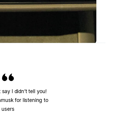
 say I didn’t tell you!
usk for listening to
users