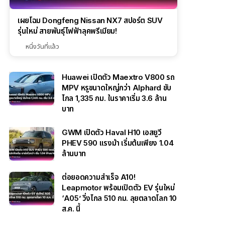
เผยโฉม Dongfeng Nissan NX7 สปอร์ต SUV
รุ่นใหม่ สายพันธุ์ไฟฟ้าลุคพรีเมียม!
หนึ่งวันที่แล้ว
Huawei เปิดตัว Maextro V800 รถ
MPV หรูขนาดใหญ่กว่า Alphard ขับ
ไกล 1,335 กม. ในราคาเริ่ม 3.6 ล้าน
บาท
GWM เปิดตัว Haval H10 เอสยูวี
PHEV 590 แรงม้า เริ่มต้นเพียง 1.04
ล้านบาท
ต่อยอดความสำเร็จ A10!
Leapmotor พร้อมเปิดตัว EV รุ่นใหม่
‘A05’ วิ่งไกล 510 กม. ลุยตลาดโลก 10
ส.ค. นี้