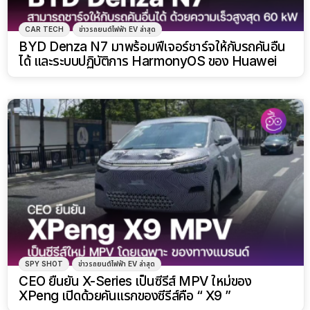
CAR TECH
ข่าวรถยนต์ไฟฟ้า EV ล่าสุด
BYD Denza N7 มาพร้อมฟีเจอร์ชาร์จให้กับรถคันอื่น
ได้ และระบบปฏิบัติการ HarmonyOS ของ Huawei
SPY SHOT
ข่าวรถยนต์ไฟฟ้า EV ล่าสุด
CEO ยืนยัน X-Series เป็นซีรีส์ MPV ใหม่ของ
XPeng เปิดด้วยคันแรกของซีรีส์คือ “ X9 ”