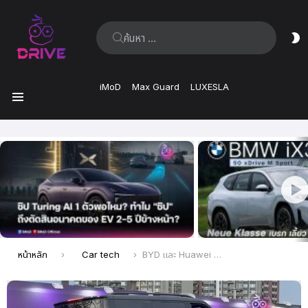
ค้นหา:
ส
ผิ
iMoD
Max Guard
LUXESLA
เมนู
เรื่อง
ล่าสุด
คุณอยู่ที่นี่:
หน้าหลัก
Car tech
BYD และ Huawei อวดเทคโนโลยีระบบขับเคลื่อน 3 ล้อ ในสงครามเทคโนโลยีรถ SUV ของจีน