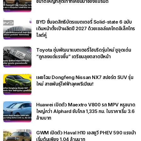
ขนาดใหญ่ที่สุดเท่าที่เคยมีมาของแบรนด์
BYD ยื่นจดสิทธิบัตรแบตเตอรี่ Solid-state 6 ฉบับ
เดินหน้าตั้งเป้าผลิตปี 2027 ด้วยเซลล์แคโทดอิเล็กโทร
ไลต์คู่
Toyota ซุ่มพัฒนาแบตเตอรี่ไฮบริดรุ่นใหม่ ชูจุดเด่น
“ถูกลงแต่แรงขึ้น” เตรียมลุยตลาดปีหน้า
เผยโฉม Dongfeng Nissan NX7 สปอร์ต SUV รุ่น
ใหม่ สายพันธุ์ไฟฟ้าลุคพรีเมียม!
Huawei เปิดตัว Maextro V800 รถ MPV หรูขนาด
ใหญ่กว่า Alphard ขับไกล 1,335 กม. ในราคาเริ่ม 3.6
ล้านบาท
GWM เปิดตัว Haval H10 เอสยูวี PHEV 590 แรงม้า
เริ่มต้นเพียง 1.04 ล้านบาท