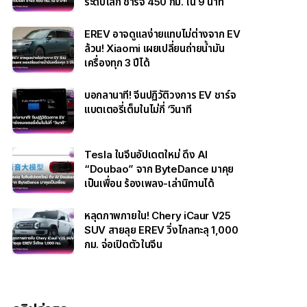
ระดับโลก ชาร์จ 450 กม. ใน 9 นาที
EREV อาจดูแลง่ายแทบไม่ต่างจาก EV
ล้วน! Xiaomi เผยเปลี่ยนถ่ายน้ำมัน
เครื่องทุก 3 ปีได้
บอกลานาที! จีนปฏิวัติวงการ EV ชาร์จ
แบตเตอรี่เต็มในไม่กี่ ‘วินาที
Tesla ในจีนอัปเดตใหม่ ดึง AI
“Doubao” จาก ByteDance มาคุย
เป็นเพื่อน ร้องเพลง-เล่านิทานได้
หลุดภาพภายใน! Chery iCaur V25
SUV สายลุย EREV วิ่งไกลทะลุ 1,000
กม. จ่อเปิดตัวในจีน