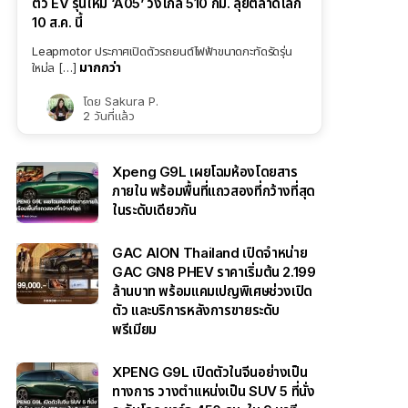
ตัว EV รุ่นใหม่ ‘A05’ วิ่งไกล 510 กม. ลุยตลาดโลก
10 ส.ค. นี้
Leapmotor ประกาศเปิดตัวรถยนต์ไฟฟ้าขนาดกะทัดรัดรุ่น
มากกว่า
ใหม่ล […]
โดย
Sakura P.
2 วันที่แล้ว
Xpeng G9L เผยโฉมห้องโดยสาร
ภายใน พร้อมพื้นที่แถวสองที่กว้างที่สุด
ในระดับเดียวกัน
GAC AION Thailand เปิดจำหน่าย
GAC GN8 PHEV ราคาเริ่มต้น 2.199
ล้านบาท พร้อมแคมเปญพิเศษช่วงเปิด
ตัว และบริการหลังการขายระดับ
พรีเมียม
XPENG G9L เปิดตัวในจีนอย่างเป็น
ทางการ วางตำแหน่งเป็น SUV 5 ที่นั่ง