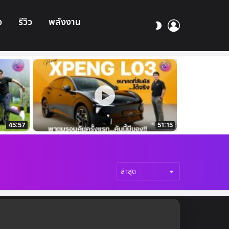
อ
รีวิว
พลังงาน
เข้า
สลับ
สู่
ผิว
ระบบ
45:57
51:15