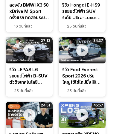
ลองขับ BMW iX3 50
รีวิว Hongqi E-HS9
xDrive M Sport
รถยนต์ไฟฟ้า SUV
ครั้งแรก ทดสอบระบบ
ระดับ Ultra-Luxury
ช่วยขับ และ
ดีไซน์หรูหรา ช่วงล่าง
16 วันที่แล้ว
25 วันที่แล้ว
Performance แบบ
CDC นุ่มหนึบเหนือ
จัดเต็มในสนาม
ระดับ
27:13
34:37
รีวิว LEPAS L6
รีวิว Ford Everest
รถยนต์ไฟฟ้า B-SUV
Sport 2026 ปรับ
ตัวตึงเทคโนโลยี
ใหญ่ใช้โซ่ไทม์มิ่ง สีใหม่
Bosch IPB 2.0 ช่วง
Command Grey
25 วันที่แล้ว
25 วันที่แล้ว
ล่างหนึบ ลุ้นราคา 7
ดุดันสไตล์ครอบครัว
แสนต้น
สายลุย
24:51
45:57