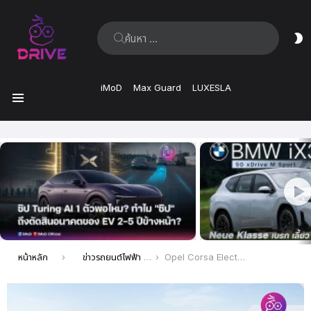
ค้นหา:
ส
ผิ
iMoD
Max Guard
LUXESLA
เมนู
เรื่อง
ล่าสุด
คุณอยู่ที่นี่:
หน้าหลัก
ข่าวรถยนต์ไฟฟ้า EV ล่าสุด
Opel Corsa Electric 2024 รถยนต์ไฟฟ้าแฮทช์แบ็ค Subcompact มาพร้อมพลังงานและระยะทางที่เพิ่มขึ้น