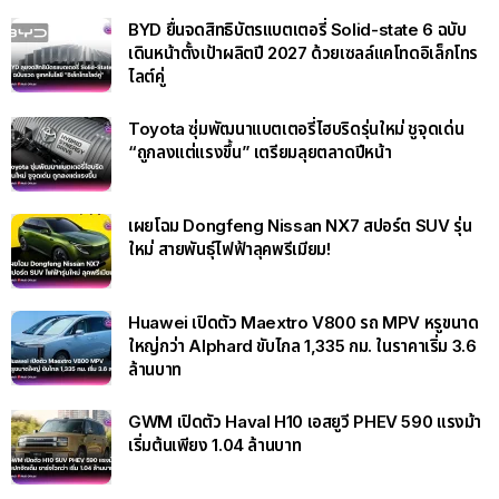
BYD ยื่นจดสิทธิบัตรแบตเตอรี่ Solid-state 6 ฉบับ
เดินหน้าตั้งเป้าผลิตปี 2027 ด้วยเซลล์แคโทดอิเล็กโทร
ไลต์คู่
Toyota ซุ่มพัฒนาแบตเตอรี่ไฮบริดรุ่นใหม่ ชูจุดเด่น
“ถูกลงแต่แรงขึ้น” เตรียมลุยตลาดปีหน้า
เผยโฉม Dongfeng Nissan NX7 สปอร์ต SUV รุ่น
ใหม่ สายพันธุ์ไฟฟ้าลุคพรีเมียม!
Huawei เปิดตัว Maextro V800 รถ MPV หรูขนาด
ใหญ่กว่า Alphard ขับไกล 1,335 กม. ในราคาเริ่ม 3.6
ล้านบาท
GWM เปิดตัว Haval H10 เอสยูวี PHEV 590 แรงม้า
เริ่มต้นเพียง 1.04 ล้านบาท