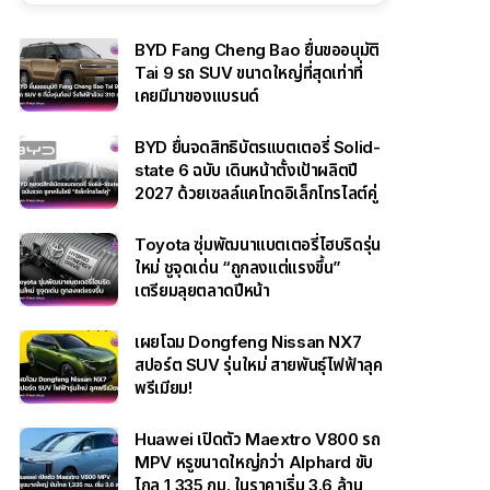
BYD Fang Cheng Bao ยื่นขออนุมัติ
Tai 9 รถ SUV ขนาดใหญ่ที่สุดเท่าที่
เคยมีมาของแบรนด์
BYD ยื่นจดสิทธิบัตรแบตเตอรี่ Solid-
state 6 ฉบับ เดินหน้าตั้งเป้าผลิตปี
2027 ด้วยเซลล์แคโทดอิเล็กโทรไลต์คู่
Toyota ซุ่มพัฒนาแบตเตอรี่ไฮบริดรุ่น
ใหม่ ชูจุดเด่น “ถูกลงแต่แรงขึ้น”
เตรียมลุยตลาดปีหน้า
เผยโฉม Dongfeng Nissan NX7
สปอร์ต SUV รุ่นใหม่ สายพันธุ์ไฟฟ้าลุค
พรีเมียม!
Huawei เปิดตัว Maextro V800 รถ
MPV หรูขนาดใหญ่กว่า Alphard ขับ
ไกล 1,335 กม. ในราคาเริ่ม 3.6 ล้าน