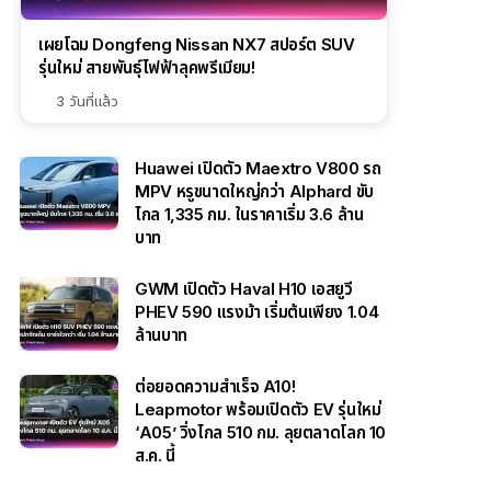
เผยโฉม Dongfeng Nissan NX7 สปอร์ต SUV
รุ่นใหม่ สายพันธุ์ไฟฟ้าลุคพรีเมียม!
3 วันที่แล้ว
Huawei เปิดตัว Maextro V800 รถ
MPV หรูขนาดใหญ่กว่า Alphard ขับ
ไกล 1,335 กม. ในราคาเริ่ม 3.6 ล้าน
บาท
GWM เปิดตัว Haval H10 เอสยูวี
PHEV 590 แรงม้า เริ่มต้นเพียง 1.04
ล้านบาท
ต่อยอดความสำเร็จ A10!
Leapmotor พร้อมเปิดตัว EV รุ่นใหม่
‘A05’ วิ่งไกล 510 กม. ลุยตลาดโลก 10
ส.ค. นี้