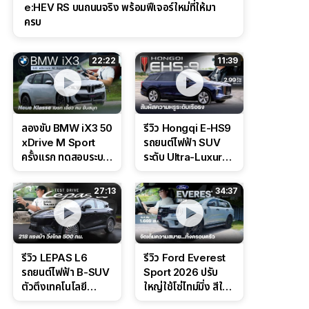
e:HEV RS บนถนนจริง พร้อมฟีเจอร์ใหม่ที่ให้มา
ครบ
22:22
11:39
ลองขับ BMW iX3 50
รีวิว Hongqi E-HS9
xDrive M Sport
รถยนต์ไฟฟ้า SUV
ครั้งแรก ทดสอบระบบ
ระดับ Ultra-Luxury
ช่วยขับ และ
ดีไซน์หรูหรา ช่วงล่าง
Performance แบบ
CDC นุ่มหนึบเหนือ
27:13
34:37
จัดเต็มในสนาม
ระดับ
รีวิว LEPAS L6
รีวิว Ford Everest
รถยนต์ไฟฟ้า B-SUV
Sport 2026 ปรับ
ตัวตึงเทคโนโลยี
ใหญ่ใช้โซ่ไทม์มิ่ง สีใหม่
Bosch IPB 2.0 ช่วง
Command Grey