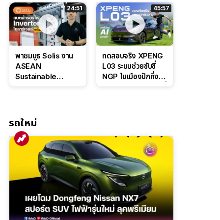
ล่างหนึบ ลุ้นราคา 7
ดุดันสไตล์ครอบครัว
24:51
45:57
แสนต้น
สายลุย
พาชมบูธ Solis งาน
ทดสอบจริง XPENG
ASEAN
L03 ระบบช่วยขับขี่
Sustainable
NGP ในเมืองปักกิ่ง
Energy Week
ตัวตึง Entry Level ที่
2026 เปิดตัว
ทำได้เกินตัว
แบตเตอรี่
IntelliHouse และ
รถใหม่
EverCORE โซลูชัน
ESS ครบวงจร