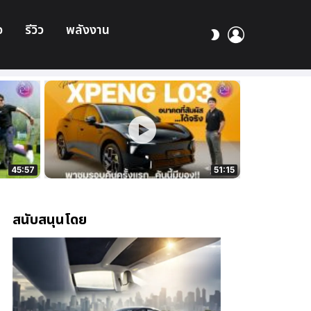
อ
รีวิว
พลังงาน
เข้า
สลับ
สู่
ผิว
ระบบ
45:57
51:15
สนับสนุนโดย