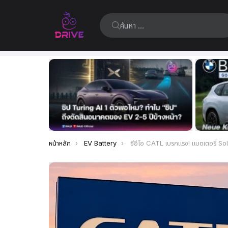
ค้นหา:
เรื่อง
ล่าสุด
คุณอยู่ที่นี่:
หน้าหลัก
EV Battery
ซีอีโอ CATL เบรกแรง! แบตเตอรี่ Solid-state เทคโนโลยียังอยู่แค่ในแล็บ รา