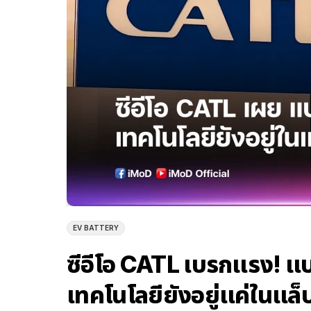
EV BATTERY
ซีอีโอ CATL เบรกแรง! แบ
เทคโนโลยียังอยู่แค่ในแล็