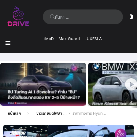
ค้นหา:
ส
ผิ
iMoD
Max Guard
LUXESLA
เมนู
เรื่อง
ล่าสุด
คุณอยู่ที่นี่:
หน้าหลัก
ข่าวรถยนต์ไฟฟ้า EV ล่าสุด
ราคาทางการ Hyundai IONIQ 5 ไฟฟ้า 100% วิ่งไกล 480 กม. เริ่มต้น 1.699 ล้าน ชมได้ในงาน Motor Expo 2023 ครั้งที่ 40