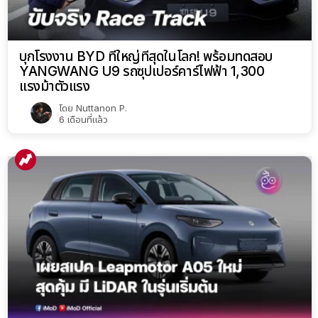
บุกโรงงาน BYD ที่ใหญ่ที่สุดในโลก! พร้อมทดสอบ
YANGWANG U9 รถซุปเปอร์คาร์ไฟฟ้า 1,300
แรงม้าตัวแรง
โดย
Nuttanon P.
6 เดือนที่แล้ว