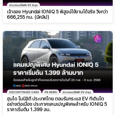
ข่าวรถยนต์ไฟฟ้า EV ล่าสุด
เจ้าของ Hyundai IONIQ 5 พิสูจน์ใช้งานได้จริง วิ่งกว่า
666,255 กม. (มีคลิป)
DISCONTINUED CARS
PR NEWS
ข่าวรถยนต์ไฟฟ้า EV ล่าสุด
ฮุนได โมบิลิตี้ ประเทศไทย ตอบรับกระแส EV ที่เติบโต
อย่างต่อเนื่อง ประกาศแคมเปญพิเศษสำหรับ IONIQ 5
ราคาเริ่มต้น 1.399 ลบ.