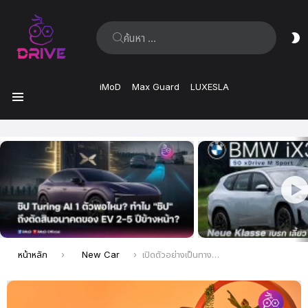
ค้นหา:
ส
ผิ
iMoD
Max Guard
LUXESLA
เมนู
เรื่อง
ล่าสุด
คุณอยู่ที่นี่:
หน้าหลัก
New Car
เปิดตัวอย่างเป็นทางการ All New Mini Countryman E และ Countryman SE ALL4 ขนาดตัวถังใหญ่ที่สุดเท่าที่เคยมีรุ่นนี้มา พละกำลังสูงสุด 313 แรงม้า