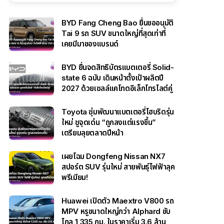
BYD Fang Cheng Bao ยื่นขออนุมัติ
Tai 9 รถ SUV ขนาดใหญ่ที่สุดเท่าที่
เคยมีมาของแบรนด์
BYD ยื่นจดสิทธิบัตรแบตเตอรี่ Solid-
state 6 ฉบับ เดินหน้าตั้งเป้าผลิตปี
2027 ด้วยเซลล์แคโทดอิเล็กโทรไลต์คู่
Toyota ซุ่มพัฒนาแบตเตอรี่ไฮบริดรุ่น
ใหม่ ชูจุดเด่น “ถูกลงแต่แรงขึ้น”
เตรียมลุยตลาดปีหน้า
เผยโฉม Dongfeng Nissan NX7
สปอร์ต SUV รุ่นใหม่ สายพันธุ์ไฟฟ้าลุค
พรีเมียม!
Huawei เปิดตัว Maextro V800 รถ
MPV หรูขนาดใหญ่กว่า Alphard ขับ
ไกล 1,335 กม. ในราคาเริ่ม 3.6 ล้าน