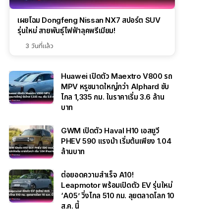
เผยโฉม Dongfeng Nissan NX7 สปอร์ต SUV
รุ่นใหม่ สายพันธุ์ไฟฟ้าลุคพรีเมียม!
3 วันที่แล้ว
Huawei เปิดตัว Maextro V800 รถ
MPV หรูขนาดใหญ่กว่า Alphard ขับ
ไกล 1,335 กม. ในราคาเริ่ม 3.6 ล้าน
บาท
GWM เปิดตัว Haval H10 เอสยูวี
PHEV 590 แรงม้า เริ่มต้นเพียง 1.04
ล้านบาท
ต่อยอดความสำเร็จ A10!
Leapmotor พร้อมเปิดตัว EV รุ่นใหม่
‘A05’ วิ่งไกล 510 กม. ลุยตลาดโลก 10
ส.ค. นี้