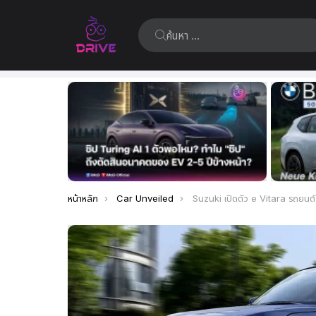
ค้นหา:
เรื่อง
ล่าสุด
คุณอยู่ที่นี่:
หน้าหลัก
Car Unveiled
Suzuki เปิดตัว e Vitara รถยนต์ไฟฟ้ารุ่นแรก เตรียมวางขายภ