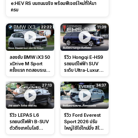
e:HEV RS บนถนนจริง พร้อมฟีเจอร์ใหม่ที่ให้มา
ครบ
22:22
11:39
ลองขับ BMW iX3 50
รีวิว Hongqi E-HS9
xDrive M Sport
รถยนต์ไฟฟ้า SUV
ครั้งแรก ทดสอบระบบ
ระดับ Ultra-Luxury
ช่วยขับ และ
ดีไซน์หรูหรา ช่วงล่าง
Performance แบบ
CDC นุ่มหนึบเหนือ
27:13
34:37
จัดเต็มในสนาม
ระดับ
รีวิว LEPAS L6
รีวิว Ford Everest
รถยนต์ไฟฟ้า B-SUV
Sport 2026 ปรับ
ตัวตึงเทคโนโลยี
ใหญ่ใช้โซ่ไทม์มิ่ง สีใหม่
Bosch IPB 2.0 ช่วง
Command Grey