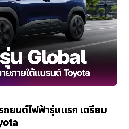
 รถยนต์ไฟฟ้ารุ่นแรก เตรียม
yota