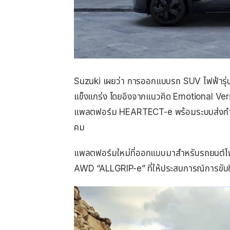
Suzuki เผยว่า การออกแบบรถ SUV ไฟฟ้ารุ่นน
แข็งแกร่ง โดยอิงจากแนวคิด Emotional Versa
แพลตฟอร์ม HEARTECT-e พร้อมระบบส่งกำลังใ
คม
แพลตฟอร์มใหม่ที่ออกแบบมาสำหรับรถยนต์ไฟฟ้
AWD “ALLGRIP-e” ที่ให้ประสบการณ์การขับขี