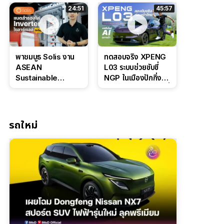
ล่างหนึบ ลุ้นราคา 7
ดุดันสไตล์ครอบครัว
24:51
45:57
แสนต้น
สายลุย
พาชมบูธ Solis งาน
ทดสอบจริง XPENG
ASEAN
L03 ระบบช่วยขับขี่
Sustainable
NGP ในเมืองปักกิ่ง
Energy Week
ตัวตึง Entry Level ที่
2026 เปิดตัว
ทำได้เกินตัว
แบตเตอรี่
IntelliHouse และ
รถใหม่
EverCORE โซลูชัน
ESS ครบวงจร