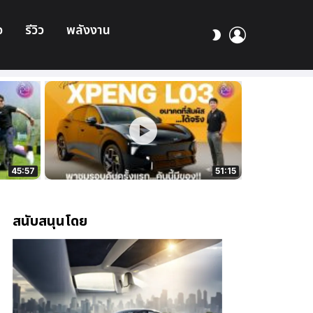
อ
รีวิว
พลังงาน
เข้า
สลับ
สู่
ผิว
ระบบ
45:57
51:15
สนับสนุนโดย