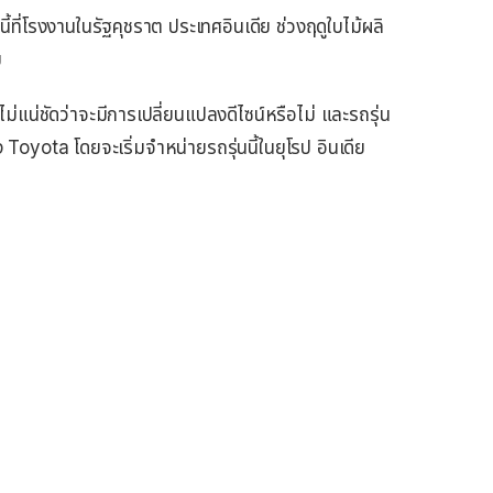
้ที่โรงงานในรัฐคุชราต ประเทศอินเดีย ช่วงฤดูใบไม้ผลิ
ย
่แน่ชัดว่าจะมีการเปลี่ยนแปลงดีไซน์หรือไม่ และรถรุ่น
 Toyota โดยจะเริ่มจำหน่ายรถรุ่นนี้ในยุโรป อินเดีย