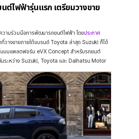
ยนต์ไฟฟ้ารุ่นแรก เตรียมวางขาย
ยายความร่วมมือการพัฒนารถยนต์ไฟฟ้า โดย
ประกาศ
ถที่วางขายภายใต้แบรนด์ Toyota ล่าสุด Suzuki ก็ได้
นาขึ้นบนแพลตฟอร์ม eVX Concept สำหรับรถยนต์
กันระหว่าง Suzuki, Toyota และ Daihatsu Motor