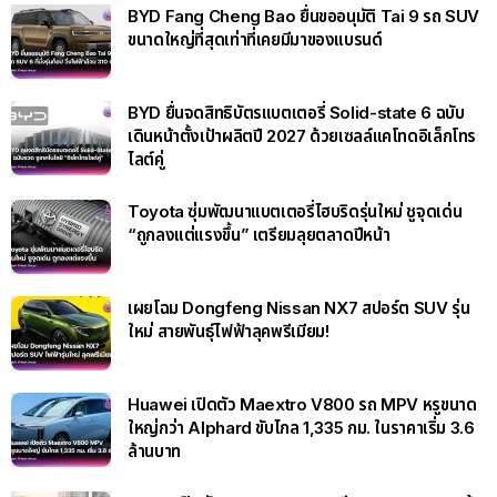
BYD Fang Cheng Bao ยื่นขออนุมัติ Tai 9 รถ SUV
ขนาดใหญ่ที่สุดเท่าที่เคยมีมาของแบรนด์
BYD ยื่นจดสิทธิบัตรแบตเตอรี่ Solid-state 6 ฉบับ
เดินหน้าตั้งเป้าผลิตปี 2027 ด้วยเซลล์แคโทดอิเล็กโทร
ไลต์คู่
Toyota ซุ่มพัฒนาแบตเตอรี่ไฮบริดรุ่นใหม่ ชูจุดเด่น
“ถูกลงแต่แรงขึ้น” เตรียมลุยตลาดปีหน้า
เผยโฉม Dongfeng Nissan NX7 สปอร์ต SUV รุ่น
ใหม่ สายพันธุ์ไฟฟ้าลุคพรีเมียม!
Huawei เปิดตัว Maextro V800 รถ MPV หรูขนาด
ใหญ่กว่า Alphard ขับไกล 1,335 กม. ในราคาเริ่ม 3.6
ล้านบาท