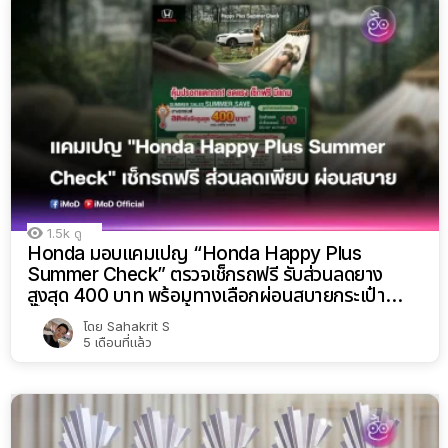
1.5k
ดู
Honda มอบแคมเปญ “Honda Happy Plus
Summer Check” ตรวจเช็กรถฟรี รับส่วนลดยาง
สูงสุด 400 บาท พร้อมทางเลือกผ่อนสบายกระเป๋า
ตั้งแต่ 1-31 มี.ค. 69 นี้
โดย
Sahakrit S
5 เดือนที่แล้ว