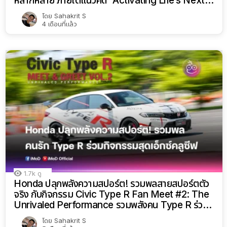
หลากหลาย ภายใต้แนวคิด “Activating Life’s Next
Move”
โดย
Sahakrit S
4 เดือนที่แล้ว
1.7k
ดู
Honda ปลุกพลังความสปอร์ต! รวมพลสายสปอร์ตตัว
จริง กับกิจกรรม Civic Type R Fan Meet #2: The
Unrivaled Performance รวมพลังคน Type R ร่วม
กิจกรรมสุดเอ็กซ์คลูซีฟ
โดย
Sahakrit S