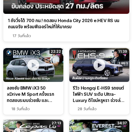
1 ถังวิ่งได้ 700 กม.! ทดสอบ Honda City 2026 e:HEV RS บน
ถนนจริง พร้อมฟีเจอร์ใหม่ที่ให้มาครบ
17 วันที่แล้ว
22:22
11:39
ลองขับ BMW iX3 50
รีวิว Hongqi E-HS9 รถยนต์
xDrive M Sport ครั้งแรก
ไฟฟ้า SUV ระดับ Ultra-
ทดสอบระบบช่วยขับ และ
Luxury ดีไซน์หรูหรา ช่วงล่าง
Performance แบบจัดเต็มใน
CDC นุ่มหนึบเหนือระดับ
18 วันที่แล้ว
28 วันที่แล้ว
สนาม
27:13
34:37