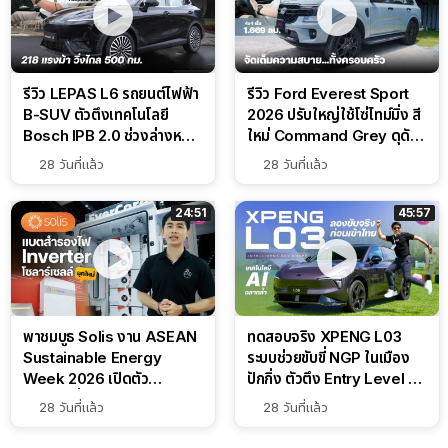
รีวิว LEPAS L6 รถยนต์ไฟฟ้า
รีวิว Ford Everest Sport
B-SUV ตัวตึงเทคโนโลยี
2026 ปรับใหญ่ใช้โซ่ไทม์มิ่ง สี
Bosch IPB 2.0 ช่วงล่างหนึบ
ใหม่ Command Grey ดุดัน
ลุ้นราคา 7 แสนต้น
สไตล์ครอบครัวสายลุย
28 วันที่แล้ว
28 วันที่แล้ว
24:51
45:57
พาชมบูธ Solis งาน ASEAN
ทดสอบจริง XPENG L03
Sustainable Energy
ระบบช่วยขับขี่ NGP ในเมือง
Week 2026 เปิดตัว
ปักกิ่ง ตัวตึง Entry Level ที่
แบตเตอรี่ IntelliHouse และ
ทำได้เกินตัว
28 วันที่แล้ว
28 วันที่แล้ว
EverCORE โซลูชัน ESS ครบ
วงจร