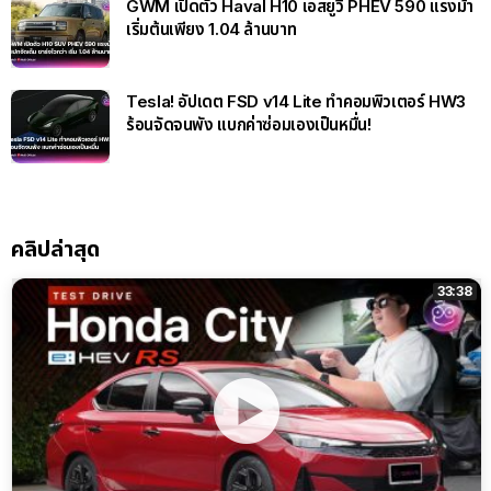
GWM เปิดตัว Haval H10 เอสยูวี PHEV 590 แรงม้า
เริ่มต้นเพียง 1.04 ล้านบาท
Tesla! อัปเดต FSD v14 Lite ทำคอมพิวเตอร์ HW3
ร้อนจัดจนพัง แบกค่าซ่อมเองเป็นหมื่น!
คลิปล่าสุด
33:38