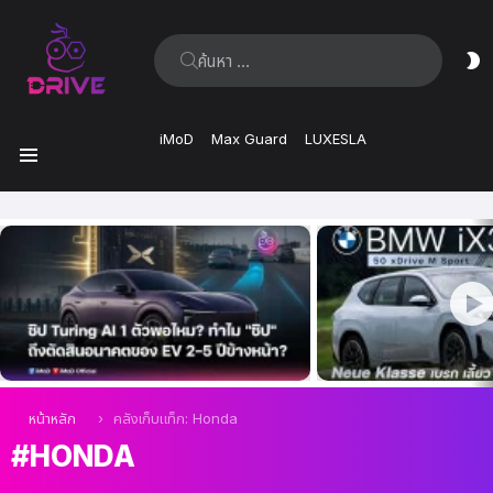
ค้นหา:
ส
ผิ
iMoD
Max Guard
LUXESLA
เมนู
เรื่อง
ล่าสุด
คุณอยู่ที่นี่:
หน้าหลัก
คลังเก็บแท็ก: Honda
HONDA