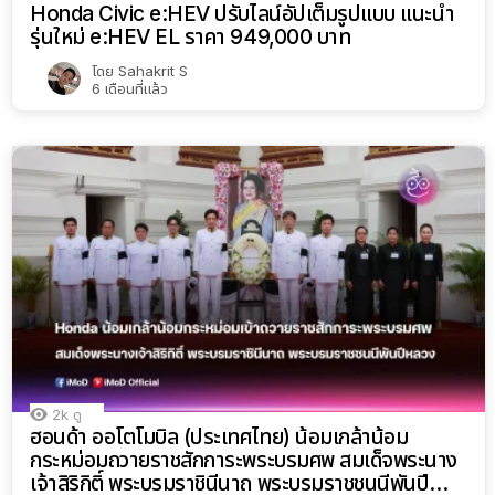
Honda Civic e:HEV ปรับไลน์อัปเต็มรูปแบบ แนะนำ
รุ่นใหม่ e:HEV EL ราคา 949,000 บาท
โดย
Sahakrit S
6 เดือนที่แล้ว
2k
ดู
ฮอนด้า ออโตโมบิล (ประเทศไทย) น้อมเกล้าน้อม
กระหม่อมถวายราชสักการะพระบรมศพ สมเด็จพระนาง
เจ้าสิริกิติ์ พระบรมราชินีนาถ พระบรมราชชนนีพันปี