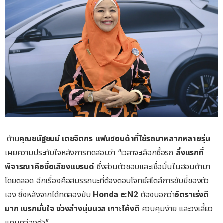
ด้าน
คุณชนัฐชนม์
เดชจิตกร
แฟนฮอนด้าที่ใช้รถมาหลากหลายรุ่น
เผยความประทับใจหลังการทดสอบว่า “เวลาจะเลือกซื้อรถ
สิ่งแรกที่
พิจารณาคือชื่อเสียงแบรนด์
ซึ่งส่วนตัวชอบและเชื่อมั่นในฮอนด้ามา
โดยตลอด อีกเรื่องคือสมรรถนะที่ต้องตอบโจทย์สไตล์การขับขี่ของตัว
เอง ซึ่งหลังจากได้ทดลองขับ
Honda e:N2
ต้องบอกว่า
อัตราเร่งดี
มาก
เบรกมั่นใจ
ช่วงล่างนุ่มนวล
เกาะโค้งดี
ควบคุมง่าย และวงเลี้ยว
แคบคล่องตัว”