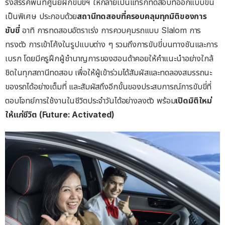
รังสรรค์พื้นที่ศูนย์ฝึกขับขี่ฯ ให้กลายเป็นแทร็กทดสอบที่ออกแบบขึ้น
เป็นพิเศษ ประกอบด้วย
สถานีทดสอบที่ครอบคลุมทุกมิติของการ
ขับขี่
อาทิ การทดสอบอัตราเร่ง การควบคุมรถแบบ Slalom การ
ทรงตัว การเข้าโค้งในรูปแบบต่าง ๆ รวมถึงการขับขี่บนทางชันและการ
เบรก โดยมีครูฝึกผู้ชำนาญการของฮอนด้าคอยให้คำแนะนำอย่างใกล้
ชิดในทุกสถานีทดสอบ เพื่อให้ผู้เข้าร่วมได้สัมผัสและทดลองสมรรถนะ
ของรถได้อย่างเต็มที่ และสัมผัสถึงอีกขั้นของประสบการณ์การขับขี่ที่
ตอบโจทย์การใช้งานในชีวิตประจำวันได้อย่างลงตัว พร้อม
เปิดมิติใหม่
ให้แก่ชีวิต
(Future: Activated)