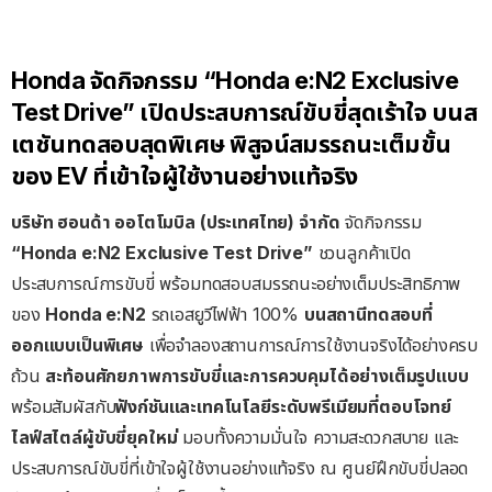
Honda จัดกิจกรรม “Honda e:N2 Exclusive
Test Drive”
เปิดประสบการณ์ขับขี่สุดเร้าใจ บนส
เตชันทดสอบสุดพิเศษ พิสูจน์สมรรถนะเต็มขั้น
ของ EV ที่เข้าใจผู้ใช้งานอย่างแท้จริง
บริษัท
ฮอนด้า
ออโตโมบิล
(
ประเทศไทย
)
จำกัด
จัดกิจกรรม
“Honda e:N2 Exclusive Test Drive”
ชวนลูกค้าเปิด
ประสบการณ์การขับขี่ พร้อมทดสอบสมรรถนะอย่างเต็มประสิทธิภาพ
ของ
Honda e:N2
รถเอสยูวีไฟฟ้า 100%
บนสถานีทดสอบที่
ออกแบบเป็นพิเศษ
เพื่อจำลองสถานการณ์การใช้งานจริงได้อย่างครบ
ถ้วน
สะท้อนศักยภาพการขับขี่และการควบคุมได้อย่างเต็มรูปแบบ
พร้อมสัมผัสกับ
ฟังก์ชันและเทคโนโลยีระดับพรีเมียมที่ตอบโจทย์
ไลฟ์สไตล์ผู้ขับขี่ยุคใหม่
มอบทั้งความมั่นใจ ความสะดวกสบาย และ
ประสบการณ์ขับขี่ที่เข้าใจผู้ใช้งานอย่างแท้จริง ณ ศูนย์ฝึกขับขี่ปลอด