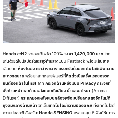
Honda e:N2
รถเอสยูวีไฟฟ้า 100%
ราคา
1,429,000
บาท
โดด
เด่นด้วยดีไซน์สปอร์ตเอสยูวีท้ายลาดแบบ Fastback พร้อมเส้นสาย
เฉียบคม
ห้องโดยสารกว้างขวาง
ครบครันด้วยเทคโนโลยีเพื่อความ
สะดวกสบาย
พร้อมหลากหลายฟีเจอร์ที่
ติดตั้งเป็นครั้งแรกของรถ
ยนต์ฮอนด้าในไทย
!
อาทิ
กระจกด้านหลังแบบ
Privacy
กระจกที่
นั่งด้านหน้าและด้านหลังแบบกันเสียง
น้ำหอมอโรมา
(Aroma
Diffuser)
กระจกมองหลังแบบกล้องพร้อมปรับลดแสงอัตโนมัติ
ถุงลมกลางด้านหน้า
จัดเต็ม
เทคโนโลยีความปลอดภัย
ทั้งเทคโนโลยี
ความปลอดภัยอัจฉริยะ
Honda SENSING
ครอบคลุม 6 ฟังก์ชันการ