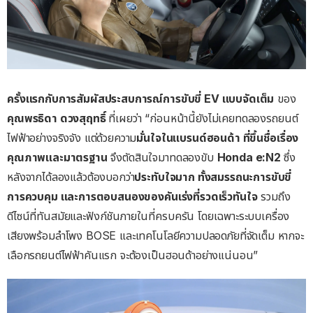
ครั้งแรกกับการสัมผัสประสบการณ์การขับขี่
EV
แบบจัดเต็ม
ของ
คุณพรธิดา
ดวงสุฤทธิ์
ที่เผยว่า “ก่อนหน้านี้ยังไม่เคยทดลองรถยนต์
ไฟฟ้าอย่างจริงจัง แต่ด้วยความ
มั่นใจในแบรนด์ฮอนด้า
ที่ขึ้นชื่อเรื่อง
คุณภาพและมาตรฐาน
จึงตัดสินใจมาทดลองขับ
Honda e:N2
ซึ่ง
หลังจากได้ลองแล้วต้องบอกว่า
ประทับใจมาก
ทั้งสมรรถนะการขับขี่
การควบคุม
และการตอบสนองของคันเร่งที่รวดเร็วทันใจ
รวมถึง
ดีไซน์ที่ทันสมัยและฟังก์ชันภายในที่ครบครัน โดยเฉพาะระบบเครื่อง
เสียงพร้อมลำโพง BOSE และเทคโนโลยีความปลอดภัยที่จัดเต็ม หากจะ
เลือกรถยนต์ไฟฟ้าคันแรก จะต้องเป็นฮอนด้าอย่างแน่นอน”