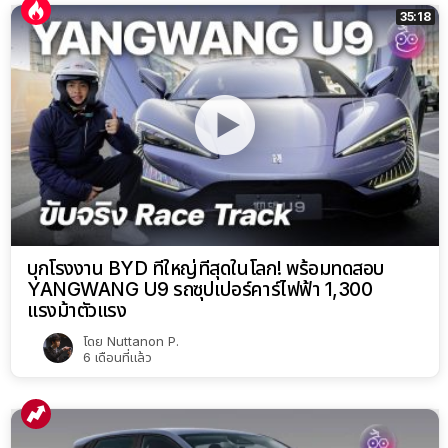
35:18
บุกโรงงาน BYD ที่ใหญ่ที่สุดในโลก! พร้อมทดสอบ
YANGWANG U9 รถซุปเปอร์คาร์ไฟฟ้า 1,300
แรงม้าตัวแรง
โดย
Nuttanon P.
6 เดือนที่แล้ว