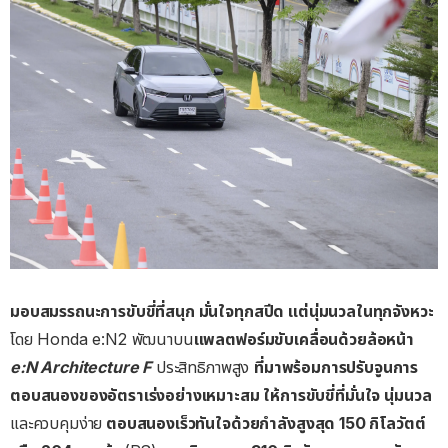
มอบสมรรถนะการขับขี่ที่สนุก
มั่นใจทุกสปีด
แต่นุ่มนวลในทุกจังหวะ
โดย Honda e:N2 พัฒนาบน
แพลตฟอร์มขับเคลื่อนด้วยล้อหน้า
e:N Architecture F
ประสิทธิภาพสูง
ที่มาพร้อมการปรับจูนการ
ตอบสนองของอัตราเร่งอย่างเหมาะสม
ให้การขับขี่ที่มั่นใจ
นุ่มนวล
และควบคุมง่าย
ตอบสนองเร็วทันใจด้วยกำลังสูงสุด
150
กิโลวัตต์