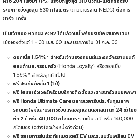
หรือ
204
แรงม้า
(PS)
แรงบิดสูงสุด
310
นิวตัน
–
เมตร
รองรับ
ระยะทางวิ่งสูงสุด
530
กิโลเมตร
(ตามมาตรฐาน NEDC)
ต่อการ
ชาร์จ
1
ครั้ง
เป็นเจ้าของ
Honda e:N2
ได้แล้ววันนี้
พร้อมรับข้อเสนอพิเศษ
!
เมื่อจองตั้งแต่ 1 – 30 มิ.ย. 69 และรับรถภายใน 31 ก.ค. 69
ดอกเบี้ย
1.54%*
สำหรับเจ้าของรถยนต์และรถจักรยานยนต์
ฮอนด้าและครอบครัว
(Honda Loyalty) หรือดอกเบี้ย
1.69%* สำหรับลูกค้าทั่วไป
ฟรี
ประกันภัยชั้น
1 (1
ปี
)
ฟรี
โฮมชาร์จเจอร์พร้อมบริการติดตั้งและสายชาร์จแบบพกพา
ฟรี
Honda Ultimate Care
ขยายเวลารับประกันคุณภาพ
รถยนต์ใหม่และบริการช่วยเหลือฉุกเฉินนอกสถานที่
24
ชั่วโมง
อีก
2
ปี
หรือ
40,000
กิโลเมตร
รวมเป็น 5 ปี หรือ 140,000
กิโลเมตร (อย่างใดอย่างหนึ่งถึงก่อน)
ฟรี
ขยายการรับประกันแบตเตอรี่
EV
และระบบขับเคลื่อน
EV