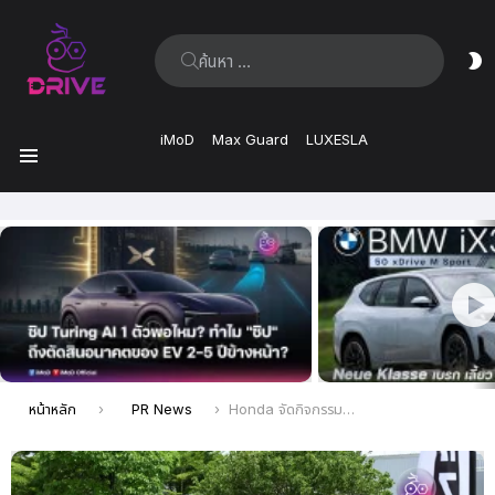
ค้นหา:
ส
ผิ
iMoD
Max Guard
LUXESLA
เมนู
เรื่อง
ล่าสุด
คุณอยู่ที่นี่:
หน้าหลัก
PR News
Honda จัดกิจกรรม “Honda e:N2 Exclusive Test Drive” เปิดประสบการณ์ขับขี่สุดเร้าใจ บนสเตชันทดสอบสุดพิเศษ พิสูจน์สมรรถนะเต็มขั้นของ EV ที่เข้าใจผู้ใช้งานอย่างแท้จริง