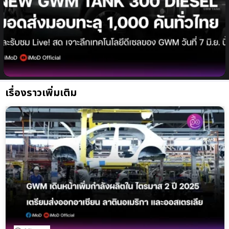
GWM จุดพลุฉลอง “NEW GWM TANK 300
DIESEL” กับยอดส่งมอบทะลุ 1,000 คันทั่วไทย และ
เตรียมรับชม Live! เจาะลึกเทคโนโลยีดีเซลของ GWM
ครั้งแรกในไทย ในงาน “GWM DIESEL TECH
NIGHT”
เรื่องราวเพิ่มเติม