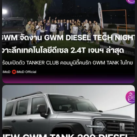
GWM จัดงาน “GWM DIESEL TECH NIGHT” เจาะ
ลึกเทคโนโลยีดีเซล 2.4T เจนฯ ล่าสุด พร้อมเปิดตัว
“TANKER CLUB” คอมมูนิตี้คนรัก GWM TANK ใน
ไทยอย่างเป็นทางการ