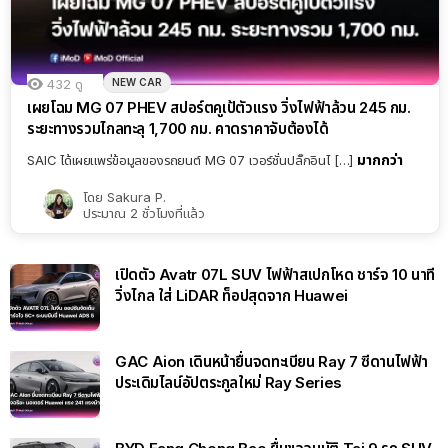
NEW CAR
432
ดู
เผยโฉม MG 07 PHEV สปอร์ตคูเป้ตัวแรง วิ่งไฟฟ้าล้วน 245 กม.
ระยะทางรวมไกลทะลุ 1,700 กม. คาดราคาจับต้องได้
มากกว่า
SAIC ได้เผยแพร่ข้อมูลของรถยนต์ MG 07 เวอร์ชั่นปลั๊กอินไ […]
โดย
Sakura P.
ประมาณ 2 ชั่วโมงที่แล้ว
เปิดตัว Avatr 07L SUV ไฟฟ้าสเปกโหด ชาร์จ 10 นาที
วิ่งไกล ใส่ LiDAR ท็อปสุดจาก Huawei
GAC Aion เดินหน้ายื่นจดทะเบียน Ray 7 ซีดานไฟฟ้า
ประเดิมไลน์อัปตระกูลใหม่ Ray Series