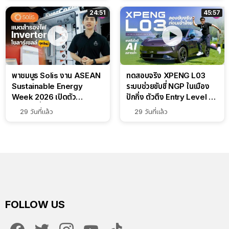
24:51
45:57
พาชมบูธ Solis งาน ASEAN
ทดสอบจริง XPENG L03
Sustainable Energy
ระบบช่วยขับขี่ NGP ในเมือง
Week 2026 เปิดตัว
ปักกิ่ง ตัวตึง Entry Level ที่
แบตเตอรี่ IntelliHouse และ
ทำได้เกินตัว
29 วันที่แล้ว
29 วันที่แล้ว
EverCORE โซลูชัน ESS ครบ
วงจร
FOLLOW US
facebook
twitter
instagram
youtube
tiktok