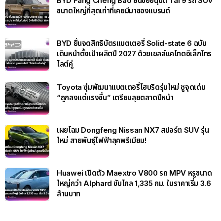
BYD Fang Cheng Bao ยื่นขออนุมัติ Tai 9 รถ SUV
ขนาดใหญ่ที่สุดเท่าที่เคยมีมาของแบรนด์
BYD ยื่นจดสิทธิบัตรแบตเตอรี่ Solid-state 6 ฉบับ
เดินหน้าตั้งเป้าผลิตปี 2027 ด้วยเซลล์แคโทดอิเล็กโทร
ไลต์คู่
Toyota ซุ่มพัฒนาแบตเตอรี่ไฮบริดรุ่นใหม่ ชูจุดเด่น
“ถูกลงแต่แรงขึ้น” เตรียมลุยตลาดปีหน้า
เผยโฉม Dongfeng Nissan NX7 สปอร์ต SUV รุ่น
ใหม่ สายพันธุ์ไฟฟ้าลุคพรีเมียม!
Huawei เปิดตัว Maextro V800 รถ MPV หรูขนาด
ใหญ่กว่า Alphard ขับไกล 1,335 กม. ในราคาเริ่ม 3.6
ล้านบาท