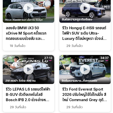
ลองขับ BMW iX3 50
รีวิว Hongqi E-HS9 รถยนต์
xDrive M Sport ครั้งแรก
ไฟฟ้า SUV ระดับ Ultra-
ทดสอบระบบช่วยขับ และ
Luxury ดีไซน์หรูหรา ช่วงล่าง
Performance แบบจัดเต็มใน
CDC นุ่มหนึบเหนือระดับ
19 วันที่แล้ว
29 วันที่แล้ว
สนาม
27:13
34:37
รีวิว LEPAS L6 รถยนต์ไฟฟ้า
รีวิว Ford Everest Sport
B-SUV ตัวตึงเทคโนโลยี
2026 ปรับใหญ่ใช้โซ่ไทม์มิ่ง สี
Bosch IPB 2.0 ช่วงล่างหนึบ
ใหม่ Command Grey ดุดัน
ลุ้นราคา 7 แสนต้น
สไตล์ครอบครัวสายลุย
29 วันที่แล้ว
29 วันที่แล้ว