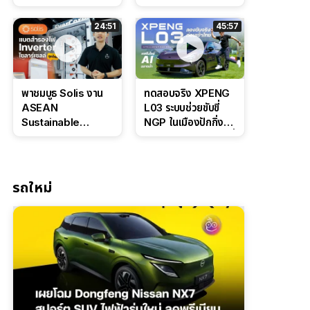
Bosch IPB 2.0 ช่วง
Command Grey
ล่างหนึบ ลุ้นราคา 7
ดุดันสไตล์ครอบครัว
24:51
45:57
แสนต้น
สายลุย
พาชมบูธ Solis งาน
ทดสอบจริง XPENG
ASEAN
L03 ระบบช่วยขับขี่
Sustainable
NGP ในเมืองปักกิ่ง
Energy Week
ตัวตึง Entry Level ที่
2026 เปิดตัว
ทำได้เกินตัว
แบตเตอรี่
IntelliHouse และ
รถใหม่
EverCORE โซลูชัน
ESS ครบวงจร