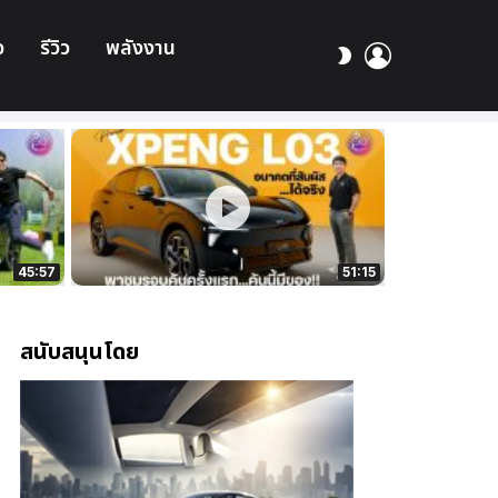
อ
รีวิว
พลังงาน
เข้า
สลับ
สู่
ผิว
ระบบ
45:57
51:15
สนับสนุนโดย