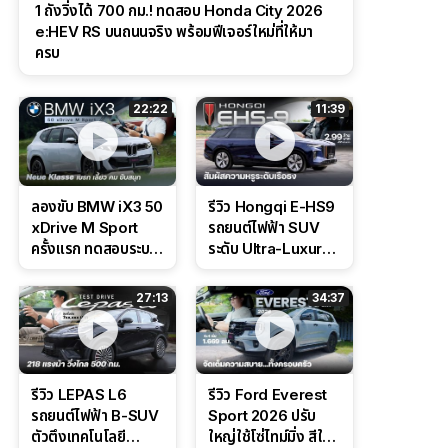
1 ถังวิ่งได้ 700 กม.! ทดสอบ Honda City 2026
e:HEV RS บนถนนจริง พร้อมฟีเจอร์ใหม่ที่ให้มา
ครบ
22:22
11:39
ลองขับ BMW iX3 50
รีวิว Hongqi E-HS9
xDrive M Sport
รถยนต์ไฟฟ้า SUV
ครั้งแรก ทดสอบระบบ
ระดับ Ultra-Luxury
ช่วยขับ และ
ดีไซน์หรูหรา ช่วงล่าง
Performance แบบ
CDC นุ่มหนึบเหนือ
27:13
34:37
จัดเต็มในสนาม
ระดับ
รีวิว LEPAS L6
รีวิว Ford Everest
รถยนต์ไฟฟ้า B-SUV
Sport 2026 ปรับ
ตัวตึงเทคโนโลยี
ใหญ่ใช้โซ่ไทม์มิ่ง สีใหม่