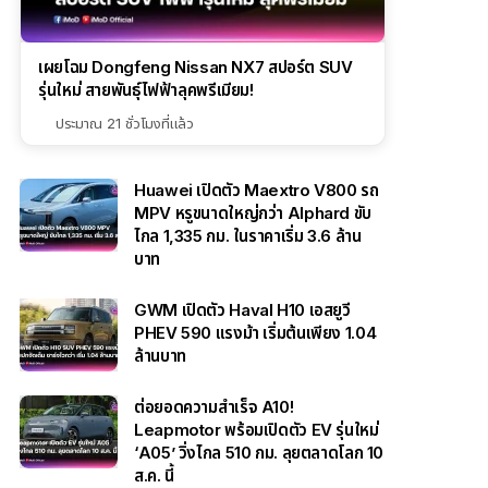
เผยโฉม Dongfeng Nissan NX7 สปอร์ต SUV
รุ่นใหม่ สายพันธุ์ไฟฟ้าลุคพรีเมียม!
ประมาณ 21 ชั่วโมงที่แล้ว
Huawei เปิดตัว Maextro V800 รถ
MPV หรูขนาดใหญ่กว่า Alphard ขับ
ไกล 1,335 กม. ในราคาเริ่ม 3.6 ล้าน
บาท
GWM เปิดตัว Haval H10 เอสยูวี
PHEV 590 แรงม้า เริ่มต้นเพียง 1.04
ล้านบาท
ต่อยอดความสำเร็จ A10!
Leapmotor พร้อมเปิดตัว EV รุ่นใหม่
‘A05’ วิ่งไกล 510 กม. ลุยตลาดโลก 10
ส.ค. นี้