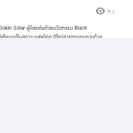
1k
ดู
Gokin Solar ผู้โดดเด่นด้วยนวัตกรรม Black
้ดีเยี่ยมแม้ในสภาวะแสงน้อย ดีไซน์สวยงามทนทานด้วย
็นทางการในเดือนกรกฎาคมนี้