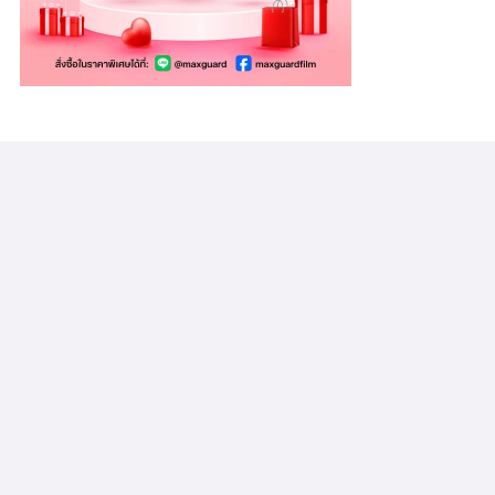
ข่าวล่าสุด
BYD ยื่นจดสิทธิบัตรแบตเตอรี่ Solid-state 6
ฉบับ เดินหน้าตั้งเป้าผลิตปี 2027 ด้วยเซลล์แคโทดอิ
เล็กโทรไลต์คู่