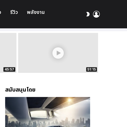
อ
รีวิว
พลังงาน
เข้า
สลับ
สู่
ผิว
ระบบ
45:57
51:15
สนับสนุนโดย