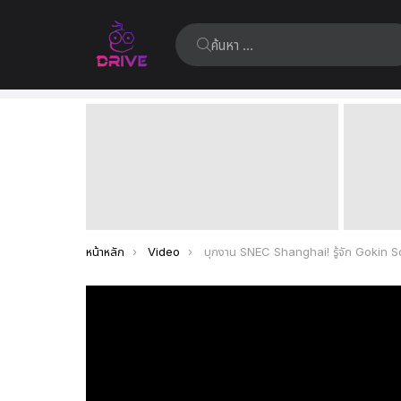
ค้นหา:
เรื่อง
ล่าสุด
คุณอยู่ที่นี่:
หน้าหลัก
Video
บุกงาน SNEC Shanghai! รู้จัก Gokin Solar ผู้ผลิตแผงโซลาร์เซลล์ยักษ์ใหญ่ระดับ