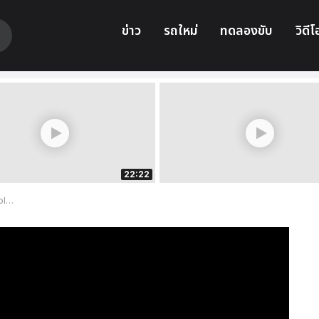
ข่าว
รถใหม่
ทดลองขับ
วิดีโ
22:22
โลก