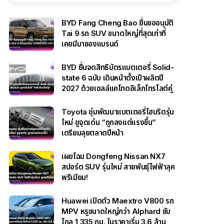
BYD Fang Cheng Bao ยื่นขออนุมัติ
Tai 9 รถ SUV ขนาดใหญ่ที่สุดเท่าที่
เคยมีมาของแบรนด์
BYD ยื่นจดสิทธิบัตรแบตเตอรี่ Solid-
state 6 ฉบับ เดินหน้าตั้งเป้าผลิตปี
2027 ด้วยเซลล์แคโทดอิเล็กโทรไลต์คู่
Toyota ซุ่มพัฒนาแบตเตอรี่ไฮบริดรุ่น
ใหม่ ชูจุดเด่น “ถูกลงแต่แรงขึ้น”
เตรียมลุยตลาดปีหน้า
เผยโฉม Dongfeng Nissan NX7
สปอร์ต SUV รุ่นใหม่ สายพันธุ์ไฟฟ้าลุค
พรีเมียม!
Huawei เปิดตัว Maextro V800 รถ
MPV หรูขนาดใหญ่กว่า Alphard ขับ
ไกล 1,335 กม. ในราคาเริ่ม 3.6 ล้าน