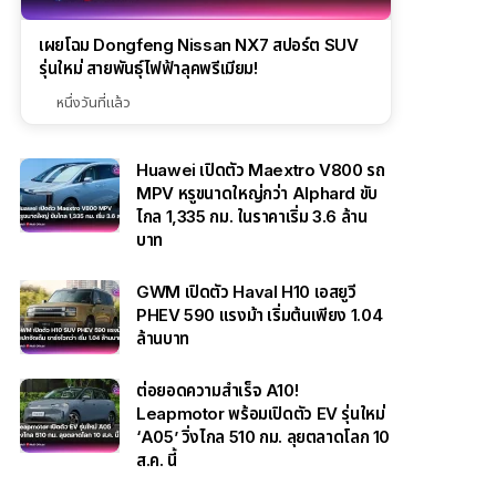
เผยโฉม Dongfeng Nissan NX7 สปอร์ต SUV
รุ่นใหม่ สายพันธุ์ไฟฟ้าลุคพรีเมียม!
หนึ่งวันที่แล้ว
Huawei เปิดตัว Maextro V800 รถ
MPV หรูขนาดใหญ่กว่า Alphard ขับ
ไกล 1,335 กม. ในราคาเริ่ม 3.6 ล้าน
บาท
GWM เปิดตัว Haval H10 เอสยูวี
PHEV 590 แรงม้า เริ่มต้นเพียง 1.04
ล้านบาท
ต่อยอดความสำเร็จ A10!
Leapmotor พร้อมเปิดตัว EV รุ่นใหม่
‘A05’ วิ่งไกล 510 กม. ลุยตลาดโลก 10
ส.ค. นี้