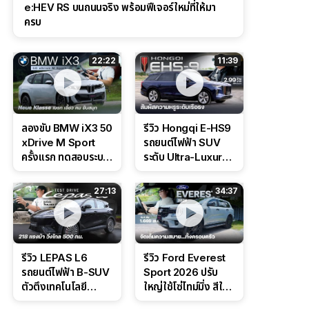
e:HEV RS บนถนนจริง พร้อมฟีเจอร์ใหม่ที่ให้มา
ครบ
22:22
11:39
ลองขับ BMW iX3 50
รีวิว Hongqi E-HS9
xDrive M Sport
รถยนต์ไฟฟ้า SUV
ครั้งแรก ทดสอบระบบ
ระดับ Ultra-Luxury
ช่วยขับ และ
ดีไซน์หรูหรา ช่วงล่าง
Performance แบบ
CDC นุ่มหนึบเหนือ
27:13
34:37
จัดเต็มในสนาม
ระดับ
รีวิว LEPAS L6
รีวิว Ford Everest
รถยนต์ไฟฟ้า B-SUV
Sport 2026 ปรับ
ตัวตึงเทคโนโลยี
ใหญ่ใช้โซ่ไทม์มิ่ง สีใหม่
Bosch IPB 2.0 ช่วง
Command Grey