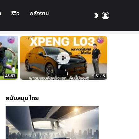
อ
รีวิว
พลังงาน
เข้า
สลับ
สู่
ผิว
ระบบ
45:57
51:15
สนับสนุนโดย