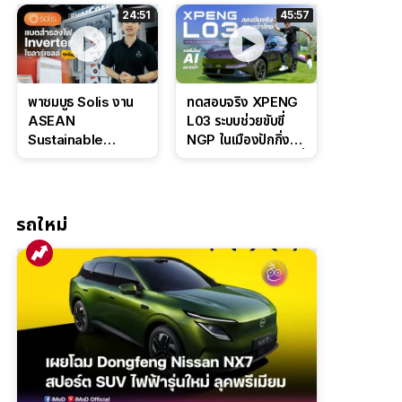
ล่างหนึบ ลุ้นราคา 7
ดุดันสไตล์ครอบครัว
24:51
45:57
แสนต้น
สายลุย
พาชมบูธ Solis งาน
ทดสอบจริง XPENG
ASEAN
L03 ระบบช่วยขับขี่
Sustainable
NGP ในเมืองปักกิ่ง
Energy Week
ตัวตึง Entry Level ที่
2026 เปิดตัว
ทำได้เกินตัว
แบตเตอรี่
IntelliHouse และ
รถใหม่
EverCORE โซลูชัน
ESS ครบวงจร