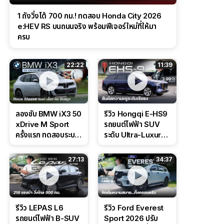
1 ถังวิ่งได้ 700 กม.! ทดสอบ Honda City 2026
e:HEV RS บนถนนจริง พร้อมฟีเจอร์ใหม่ที่ให้มา
ครบ
22:22
11:39
ลองขับ BMW iX3 50
รีวิว Hongqi E-HS9
xDrive M Sport
รถยนต์ไฟฟ้า SUV
ครั้งแรก ทดสอบระบบ
ระดับ Ultra-Luxury
ช่วยขับ และ
ดีไซน์หรูหรา ช่วงล่าง
Performance แบบ
CDC นุ่มหนึบเหนือ
27:13
34:37
จัดเต็มในสนาม
ระดับ
รีวิว LEPAS L6
รีวิว Ford Everest
รถยนต์ไฟฟ้า B-SUV
Sport 2026 ปรับ