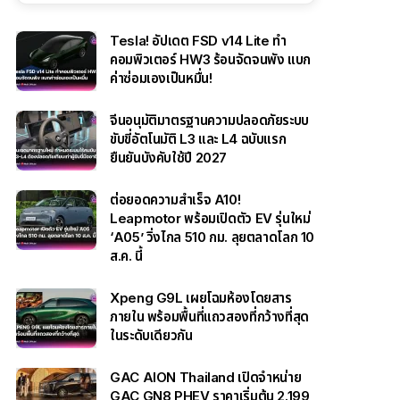
Tesla! อัปเดต FSD v14 Lite ทำ
คอมพิวเตอร์ HW3 ร้อนจัดจนพัง แบก
ค่าซ่อมเองเป็นหมื่น!
จีนอนุมัติมาตรฐานความปลอดภัยระบบ
ขับขี่อัตโนมัติ L3 และ L4 ฉบับแรก
ยืนยันบังคับใช้ปี 2027
ต่อยอดความสำเร็จ A10!
Leapmotor พร้อมเปิดตัว EV รุ่นใหม่
‘A05’ วิ่งไกล 510 กม. ลุยตลาดโลก 10
ส.ค. นี้
Xpeng G9L เผยโฉมห้องโดยสาร
ภายใน พร้อมพื้นที่แถวสองที่กว้างที่สุด
ในระดับเดียวกัน
GAC AION Thailand เปิดจำหน่าย
GAC GN8 PHEV ราคาเริ่มต้น 2.199