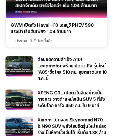
GWM เปิดตัว Haval H10 เอสยูวี PHEV 590
แรงม้า เริ่มต้นเพียง 1.04 ล้านบาท
ประมาณ 3 ชั่วโมงที่แล้ว
ต่อยอดความสำเร็จ A10!
Leapmotor พร้อมเปิดตัว EV รุ่นใหม่
‘A05’ วิ่งไกล 510 กม. ลุยตลาดโลก 10
ส.ค. นี้
XPENG G9L เปิดตัวในจีนอย่างเป็น
ทางการ วางตำแหน่งเป็น SUV 5 ที่นั่ง
ระดับโลก ชาร์จ 450 กม. ใน 9 นาที
Xiaomi เปิดจอง Skynomad N70
& N90 SUV พลังไฮบริดรุ่นใหม่ แปลง
ร่างเป็นห้องนั่งเล่นได้ เริ่มต้น 1.38 ล้าน