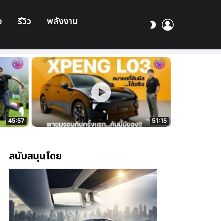
อ
รีวิว
พลังงาน
เข้า
สลับ
สู่
ผิว
ระบบ
45:57
51:15
สนับสนุนโดย