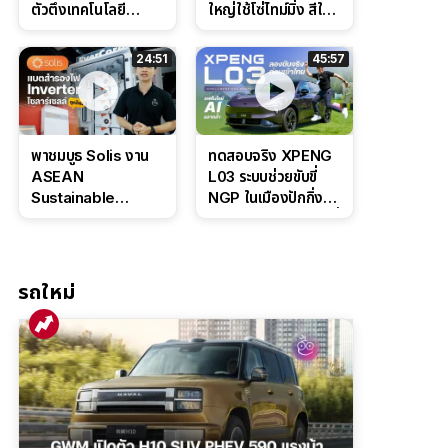
ตัวตึงเทคโนโลยี
ใหญ่ใช้โซ่ไทม์มิ่ง สีใหม่
Bosch IPB 2.0 ช่วง
Command Grey
ล่างหนึบ ลุ้นราคา 7
ดุดันสไตล์ครอบครัว
24:51
45:57
แสนต้น
สายลุย
พาชมบูธ Solis งาน
ทดสอบจริง XPENG
ASEAN
L03 ระบบช่วยขับขี่
Sustainable
NGP ในเมืองปักกิ่ง
Energy Week
ตัวตึง Entry Level ที่
2026 เปิดตัว
ทำได้เกินตัว
แบตเตอรี่
IntelliHouse และ
รถใหม่
EverCORE โซลูชัน
ESS ครบวงจร