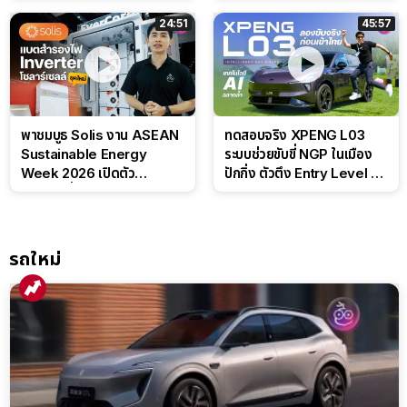
24:51
45:57
พาชมบูธ Solis งาน ASEAN
ทดสอบจริง XPENG L03
Sustainable Energy
ระบบช่วยขับขี่ NGP ในเมือง
Week 2026 เปิดตัว
ปักกิ่ง ตัวตึง Entry Level ที่
แบตเตอรี่ IntelliHouse และ
ทำได้เกินตัว
EverCORE โซลูชัน ESS ครบ
วงจร
รถใหม่