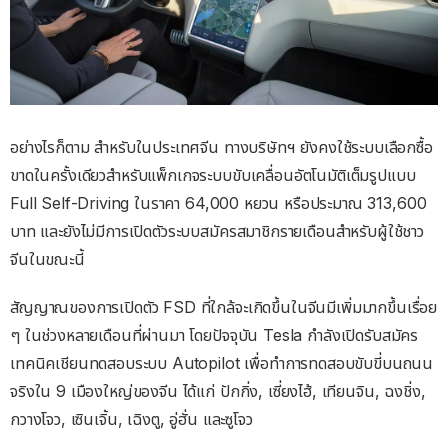
อย่างไรก็ตาม สำหรับในประเทศจีน ทางบริษัทฯ ยังคงใช้ระบบเลือกซื้อ
ขาดในครั้งเดียวสำหรับแพ็กเกจระบบขับเคลื่อนอัตโนมัติเต็มรูปแบบ
Full Self-Driving ในราคา 64,000 หยวน หรือประมาณ 313,600
บาท และยังไม่มีการเปิดตัวระบบสมัครสมาชิกรายเดือนสำหรับผู้ใช้ชาว
จีนในขณะนี้
สัญญาณของการเปิดตัว FSD ที่ใกล้จะเกิดขึ้นในจีนมีเพิ่มมากขึ้นเรื่อย
ๆ ในช่วงหลายเดือนที่ผ่านมา โดยปัจจุบัน Tesla กำลังเปิดรับสมัคร
เทคนิคเชียนทดสอบระบบ Autopilot เพื่อทำการทดสอบขับขี่บนถนน
จริงใน 9 เมืองใหญ่ของจีน ได้แก่ ปักกิ่ง, เซี่ยงไฮ้, เทียนจิน, ฉงชิ่ง,
กวางโจว, เซินเจิ้น, เฉิงตู, อู่ฮั่น และซูโจว