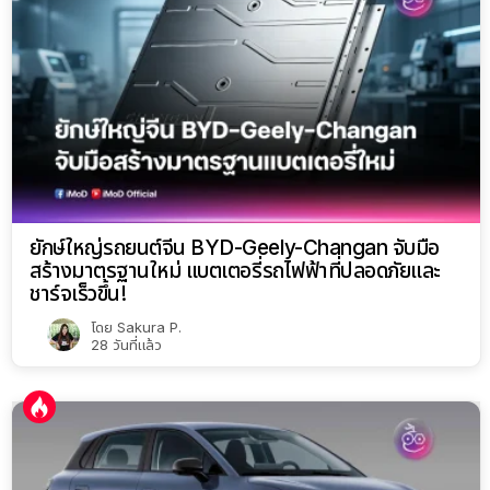
ยักษ์ใหญ่รถยนต์จีน BYD-Geely-Changan จับมือ
สร้างมาตรฐานใหม่ แบตเตอรี่รถไฟฟ้าที่ปลอดภัยและ
ชาร์จเร็วขึ้น!
โดย
Sakura P.
28 วันที่แล้ว