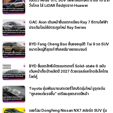
เปิดตัว Avatr 07L SUV ไฟฟ้าสเปกโหด ชาร์จ 10 นาที
วิ่งไกล ใส่ LiDAR ท็อปสุดจาก Huawei
GAC Aion เดินหน้ายื่นจดทะเบียน Ray 7 ซีดานไฟฟ้า
ประเดิมไลน์อัปตระกูลใหม่ Ray Series
BYD Fang Cheng Bao ยื่นขออนุมัติ Tai 9 รถ SUV
ขนาดใหญ่ที่สุดเท่าที่เคยมีมาของแบรนด์
BYD ยื่นจดสิทธิบัตรแบตเตอรี่ Solid-state 6 ฉบับ
เดินหน้าตั้งเป้าผลิตปี 2027 ด้วยเซลล์แคโทดอิเล็กโทร
ไลต์คู่
Toyota ซุ่มพัฒนาแบตเตอรี่ไฮบริดรุ่นใหม่ ชูจุดเด่น
“ถูกลงแต่แรงขึ้น” เตรียมลุยตลาดปีหน้า
เผยโฉม Dongfeng Nissan NX7 สปอร์ต SUV รุ่น