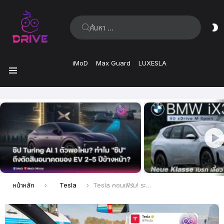
ค้นหา:
ส
ผิ
iMoD
Max Guard
LUXESLA
เมนู
เรื่อง
ล่าสุด
คุณอยู่ที่นี่:
หน้าหลัก
Tesla
Tesla คอนเฟิร์ม! ระบบขับขี่อัตโนมัติ FSD เตรียมบุกตลาดจีน คาดอนุมัติเป็นทางการไตรมาส 3 นี้