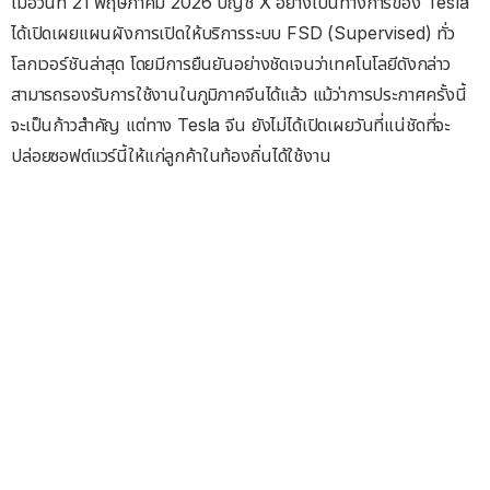
เมื่อวันที่ 21 พฤษภาคม 2026 บัญชี X อย่างเป็นทางการของ Tesla
ได้เปิดเผยแผนผังการเปิดให้บริการระบบ FSD (Supervised) ทั่ว
โลกเวอร์ชันล่าสุด โดยมีการยืนยันอย่างชัดเจนว่าเทคโนโลยีดังกล่าว
สามารถรองรับการใช้งานในภูมิภาคจีนได้แล้ว แม้ว่าการประกาศครั้งนี้
จะเป็นก้าวสำคัญ แต่ทาง Tesla จีน ยังไม่ได้เปิดเผยวันที่แน่ชัดที่จะ
ปล่อยซอฟต์แวร์นี้ให้แก่ลูกค้าในท้องถิ่นได้ใช้งาน