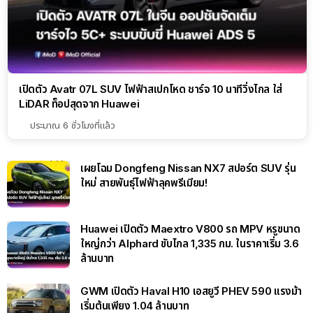
เปิดตัว Avatr 07L SUV ไฟฟ้าสเปกโหด ชาร์จ 10 นาทีวิ่งไกล ใส่
LiDAR ท็อปสุดจาก Huawei
ประมาณ 6 ชั่วโมงที่แล้ว
เผยโฉม Dongfeng Nissan NX7 สปอร์ต SUV รุ่น
ใหม่ สายพันธุ์ไฟฟ้าลุคพรีเมียม!
Huawei เปิดตัว Maextro V800 รถ MPV หรูขนาด
ใหญ่กว่า Alphard ขับไกล 1,335 กม. ในราคาเริ่ม 3.6
ล้านบาท
GWM เปิดตัว Haval H10 เอสยูวี PHEV 590 แรงม้า
เริ่มต้นเพียง 1.04 ล้านบาท