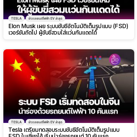
TESLA
ข่าวรถยนต์ไฟฟ้า EV ล่าสุด
Elon Musk เผย ระบบขับขี่อัตโนมัติเต็มรูปแบบ (FSD)
เวอร์ชันถัดไป ผู้ขับขี่สวมใส่แว่นกันแดดได้
TESLA
ข่าวรถยนต์ไฟฟ้า EV ล่าสุด
Tesla เตรียมทดสอบระบบขับขี่อัตโนมัติเต็มรูปแบบ
FSD ในเซี่ยงไฮ้ เริ่มนำร่องรถยนต์ 10 คันแรก