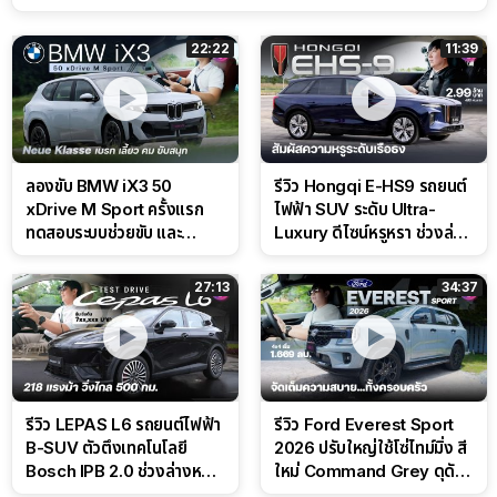
22:22
11:39
ลองขับ BMW iX3 50
รีวิว Hongqi E-HS9 รถยนต์
xDrive M Sport ครั้งแรก
ไฟฟ้า SUV ระดับ Ultra-
ทดสอบระบบช่วยขับ และ
Luxury ดีไซน์หรูหรา ช่วงล่าง
Performance แบบจัดเต็มใน
CDC นุ่มหนึบเหนือระดับ
สนาม
27:13
34:37
รีวิว LEPAS L6 รถยนต์ไฟฟ้า
รีวิว Ford Everest Sport
B-SUV ตัวตึงเทคโนโลยี
2026 ปรับใหญ่ใช้โซ่ไทม์มิ่ง สี
Bosch IPB 2.0 ช่วงล่างหนึบ
ใหม่ Command Grey ดุดัน
ลุ้นราคา 7 แสนต้น
สไตล์ครอบครัวสายลุย