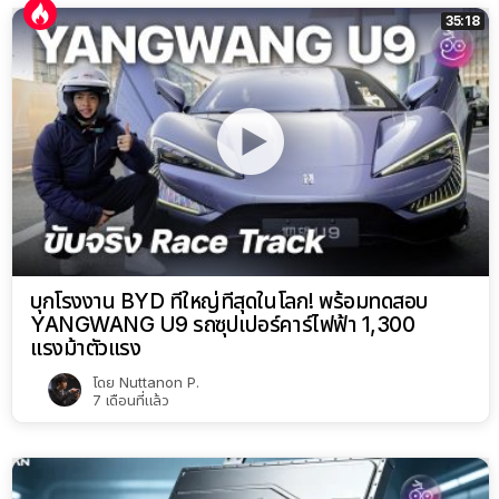
35:18
บุกโรงงาน BYD ที่ใหญ่ที่สุดในโลก! พร้อมทดสอบ
YANGWANG U9 รถซุปเปอร์คาร์ไฟฟ้า 1,300
แรงม้าตัวแรง
โดย
Nuttanon P.
7 เดือนที่แล้ว