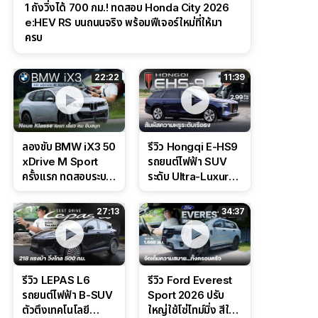
1 ถังวิ่งได้ 700 กม.! ทดสอบ Honda City 2026
e:HEV RS บนถนนจริง พร้อมฟีเจอร์ใหม่ที่ให้มา
ครบ
22:22
11:39
ลองขับ BMW iX3 50
รีวิว Hongqi E-HS9
xDrive M Sport
รถยนต์ไฟฟ้า SUV
ครั้งแรก ทดสอบระบบ
ระดับ Ultra-Luxury
ช่วยขับ และ
ดีไซน์หรูหรา ช่วงล่าง
Performance แบบ
CDC นุ่มหนึบเหนือ
27:13
34:37
จัดเต็มในสนาม
ระดับ
รีวิว LEPAS L6
รีวิว Ford Everest
รถยนต์ไฟฟ้า B-SUV
Sport 2026 ปรับ
ตัวตึงเทคโนโลยี
ใหญ่ใช้โซ่ไทม์มิ่ง สีใหม่