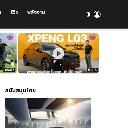
อ
รีวิว
พลังงาน
เข้า
สลับ
สู่
ผิว
ระบบ
45:57
51:15
สนับสนุนโดย