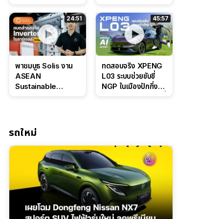
Bosch IPB 2.0 ช่วง
Command Grey
ล่างหนึบ ลุ้นราคา 7
ดุดันสไตล์ครอบครัว
24:51
45:57
แสนต้น
สายลุย
พาชมบูธ Solis งาน
ทดสอบจริง XPENG
ASEAN
L03 ระบบช่วยขับขี่
Sustainable
NGP ในเมืองปักกิ่ง
Energy Week
ตัวตึง Entry Level ที่
2026 เปิดตัว
ทำได้เกินตัว
แบตเตอรี่
IntelliHouse และ
รถใหม่
EverCORE โซลูชัน
ESS ครบวงจร