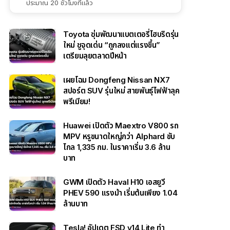
ประมาณ 20 ชั่วโมงที่แล้ว
Toyota ซุ่มพัฒนาแบตเตอรี่ไฮบริดรุ่น
ใหม่ ชูจุดเด่น “ถูกลงแต่แรงขึ้น”
เตรียมลุยตลาดปีหน้า
เผยโฉม Dongfeng Nissan NX7
สปอร์ต SUV รุ่นใหม่ สายพันธุ์ไฟฟ้าลุค
พรีเมียม!
Huawei เปิดตัว Maextro V800 รถ
MPV หรูขนาดใหญ่กว่า Alphard ขับ
ไกล 1,335 กม. ในราคาเริ่ม 3.6 ล้าน
บาท
GWM เปิดตัว Haval H10 เอสยูวี
PHEV 590 แรงม้า เริ่มต้นเพียง 1.04
ล้านบาท
Tesla! อัปเดต FSD v14 Lite ทำ