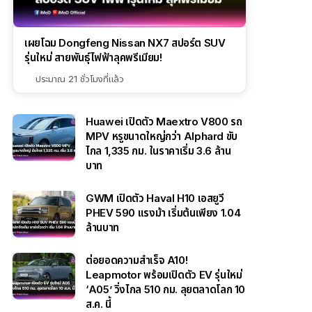
เผยโฉม Dongfeng Nissan NX7 สปอร์ต SUV
รุ่นใหม่ สายพันธุ์ไฟฟ้าลุคพรีเมียม!
ประมาณ 21 ชั่วโมงที่แล้ว
Huawei เปิดตัว Maextro V800 รถ
MPV หรูขนาดใหญ่กว่า Alphard ขับ
ไกล 1,335 กม. ในราคาเริ่ม 3.6 ล้าน
บาท
GWM เปิดตัว Haval H10 เอสยูวี
PHEV 590 แรงม้า เริ่มต้นเพียง 1.04
ล้านบาท
ต่อยอดความสำเร็จ A10!
Leapmotor พร้อมเปิดตัว EV รุ่นใหม่
‘A05’ วิ่งไกล 510 กม. ลุยตลาดโลก 10
ส.ค. นี้