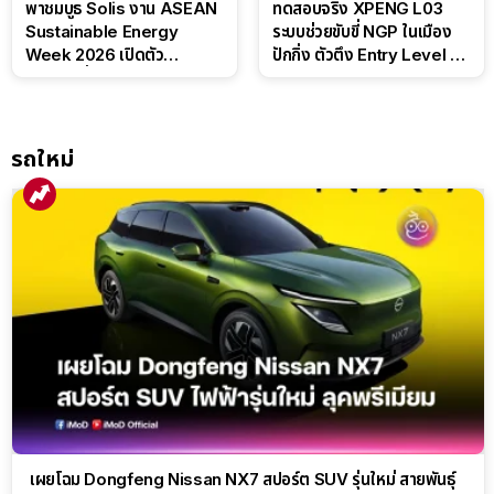
พาชมบูธ Solis งาน ASEAN
ทดสอบจริง XPENG L03
Sustainable Energy
ระบบช่วยขับขี่ NGP ในเมือง
Week 2026 เปิดตัว
ปักกิ่ง ตัวตึง Entry Level ที่
แบตเตอรี่ IntelliHouse และ
ทำได้เกินตัว
EverCORE โซลูชัน ESS ครบ
วงจร
รถใหม่
เผยโฉม Dongfeng Nissan NX7 สปอร์ต SUV รุ่นใหม่ สายพันธุ์