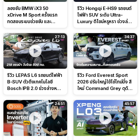
ลองขับ BMW iX3 50
รีวิว Hongqi E-HS9 รถยนต์
xDrive M Sport ครั้งแรก
ไฟฟ้า SUV ระดับ Ultra-
ทดสอบระบบช่วยขับ และ
Luxury ดีไซน์หรูหรา ช่วงล่าง
Performance แบบจัดเต็มใน
CDC นุ่มหนึบเหนือระดับ
สนาม
27:13
34:37
รีวิว LEPAS L6 รถยนต์ไฟฟ้า
รีวิว Ford Everest Sport
B-SUV ตัวตึงเทคโนโลยี
2026 ปรับใหญ่ใช้โซ่ไทม์มิ่ง สี
Bosch IPB 2.0 ช่วงล่างหนึบ
ใหม่ Command Grey ดุดัน
ลุ้นราคา 7 แสนต้น
สไตล์ครอบครัวสายลุย
24:51
45:57