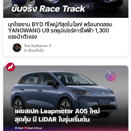
บุกโรงงาน BYD ที่ใหญ่ที่สุดในโลก! พร้อมทดสอบ
YANGWANG U9 รถซุปเปอร์คาร์ไฟฟ้า 1,300
แรงม้าตัวแรง
โดย
Nuttanon P.
6 เดือนที่แล้ว