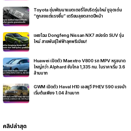
Toyota ซุ่มพัฒนาแบตเตอรี่ไฮบริดรุ่นใหม่ ชูจุดเด่น
“ถูกลงแต่แรงขึ้น” เตรียมลุยตลาดปีหน้า
เผยโฉม Dongfeng Nissan NX7 สปอร์ต SUV รุ่น
ใหม่ สายพันธุ์ไฟฟ้าลุคพรีเมียม!
Huawei เปิดตัว Maextro V800 รถ MPV หรูขนาด
ใหญ่กว่า Alphard ขับไกล 1,335 กม. ในราคาเริ่ม 3.6
ล้านบาท
GWM เปิดตัว Haval H10 เอสยูวี PHEV 590 แรงม้า
เริ่มต้นเพียง 1.04 ล้านบาท
คลิปล่าสุด