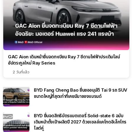
GAC Aion เดินหน้ายื่นจดทะเบียน Ray 7 ซีดานไฟฟ้าประเดิมไลน์
อัปตระกูลใหม่ Ray Series
2 วันที่แล้ว
BYD Fang Cheng Bao ยื่นขออนุมัติ Tai 9 รถ SUV
ขนาดใหญ่ที่สุดเท่าที่เคยมีมาของแบรนด์
BYD ยื่นจดสิทธิบัตรแบตเตอรี่ Solid-state 6 ฉบับ
เดินหน้าตั้งเป้าผลิตปี 2027 ด้วยเซลล์แคโทดอิเล็กโทร
ไลต์คู่