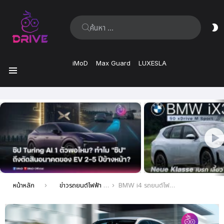
ค้นหา:
ส
ผิ
iMoD
Max Guard
LUXESLA
เมนู
เรื่อง
ล่าสุด
คุณอยู่ที่นี่:
หน้าหลัก
ข่าวรถยนต์ไฟฟ้า EV ล่าสุด
BMW i4 รถยนต์ไฟฟ้าที่ราคาเช่าซื้อถูกที่สุดในไลน์อัพไฟฟ้าของแบรนด์ที่อเมริกา