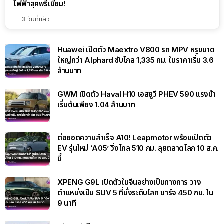
ไฟฟ้าลุคพรีเมียม!
3 วันที่แล้ว
Huawei เปิดตัว Maextro V800 รถ MPV หรูขนาด
ใหญ่กว่า Alphard ขับไกล 1,335 กม. ในราคาเริ่ม 3.6
ล้านบาท
GWM เปิดตัว Haval H10 เอสยูวี PHEV 590 แรงม้า
เริ่มต้นเพียง 1.04 ล้านบาท
ต่อยอดความสำเร็จ A10! Leapmotor พร้อมเปิดตัว
EV รุ่นใหม่ ‘A05’ วิ่งไกล 510 กม. ลุยตลาดโลก 10 ส.ค.
นี้
XPENG G9L เปิดตัวในจีนอย่างเป็นทางการ วาง
ตำแหน่งเป็น SUV 5 ที่นั่งระดับโลก ชาร์จ 450 กม. ใน
9 นาที