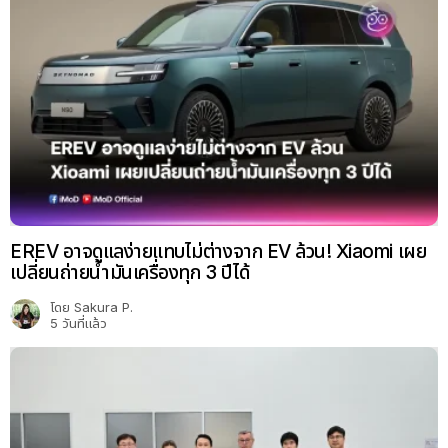
EREV อาจดูแลง่ายแทบไม่ต่างจาก EV ล้วน! Xiaomi เผย
เปลี่ยนถ่ายน้ำมันเครื่องทุก 3 ปีได้
โดย
Sakura P.
5 วันที่แล้ว