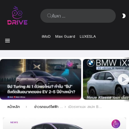
ค้นหา:
ส
ผิ
iMoD
Max Guard
LUXESLA
เมนู
เรื่อง
ล่าสุด
คุณอยู่ที่นี่:
หน้าหลัก
ข่าวรถยนต์ไฟฟ้า EV ล่าสุด
เปิดราคาและ สเปค BYD Dolphin ในยุโรป เริ่มต้น €29,990 มาพร้อมกับ 4 รุ่นย่อย