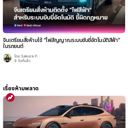
จีนเตรียมสั่งห้ามใช้ “ไฟสัญญาณระบบขับขี่อัตโนมัติสีฟ้า”
ในรถยนต์
โดย
Sakura P.
9 วันที่แล้ว
เรื่องห้ามพลาด