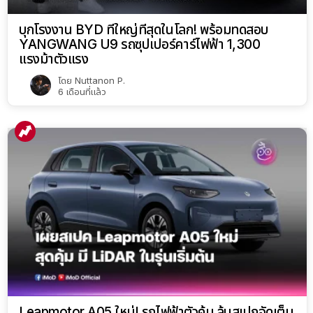
บุกโรงงาน BYD ที่ใหญ่ที่สุดในโลก! พร้อมทดสอบ
YANGWANG U9 รถซุปเปอร์คาร์ไฟฟ้า 1,300
แรงม้าตัวแรง
โดย
Nuttanon P.
6 เดือนที่แล้ว
Leapmotor A05 ใหม่! รถไฟฟ้าตัวคุ้ม ลุ้นสเปกจัดเต็ม