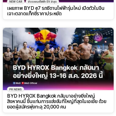
NEW CAR
ข่าวรถยนต์ไฟฟ้า EV ล่าสุด
เผยภาพ BYD e7 รถซีดานไฟฟ้ารุ่นใหม่ เปิดตัวในจีน
เจาะตลาดแท็กซี่ราคาประหยัด
PR NEWS
BYD HYROX Bangkok กลับมาอย่างยิ่งใหญ่
สิงหาคมนี้ ขึ้นแท่นการแข่งขันที่ใหญ่ที่สุดในเอเชีย ด้วย
ยอดผู้สมัครพุ่งทะลุ 20,000 คน