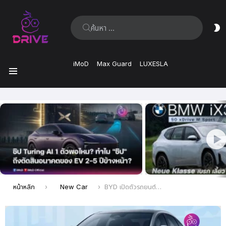
ค้นหา:
ส
ผิ
iMoD
Max Guard
LUXESLA
เมนู
เรื่อง
ล่าสุด
คุณอยู่ที่นี่:
หน้าหลัก
New Car
BYD เปิดตัวรถยนต์ไฟฟ้า e7 รุ่นใหม่ ในจีน วิ่งได้ไกล 520 กม. ราคาเริ่มต้นประมาณ 530,000 บาท เน้นบริการแท็กซี่