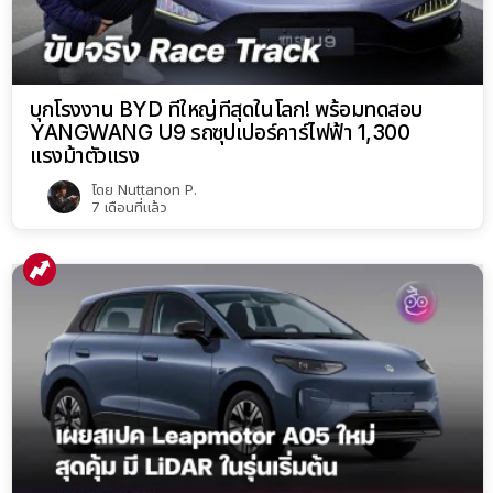
บุกโรงงาน BYD ที่ใหญ่ที่สุดในโลก! พร้อมทดสอบ
YANGWANG U9 รถซุปเปอร์คาร์ไฟฟ้า 1,300
แรงม้าตัวแรง
โดย
Nuttanon P.
7 เดือนที่แล้ว