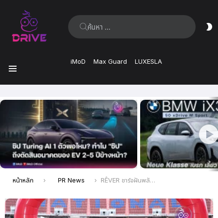
ค้นหา:
ส
ผิ
iMoD
Max Guard
LUXESLA
เมนู
เรื่อง
ล่าสุด
คุณอยู่ที่นี่:
หน้าหลัก
PR News
RÊVER ชาร์จฝันพลังบอลไทยกับ Football Clinic BYD Drive the Dream พร้อมส่งต่อพลังแห่งอนาคตฟุตบอล ให้เยาวชนไทย