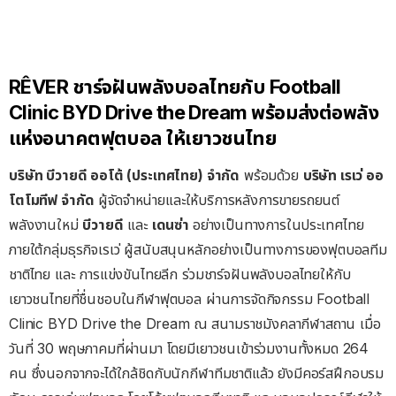
RÊVER ชาร์จฝันพลังบอลไทยกับ Football
Clinic BYD Drive the Dream พร้อมส่งต่อพลัง
แห่งอนาคตฟุตบอล ให้เยาวชนไทย
บริษัท
บีวายดี
ออโต้
(
ประเทศไทย
)
จำกัด
พร้อมด้วย
บริษัท
เรเว่
ออ
โตโมทีฟ
จำกัด
ผู้จัดจำหน่ายและให้บริการหลังการขายรถยนต์
พลังงานใหม่
บีวายดี
และ
เดนซ่า
อย่างเป็นทางการในประเทศไทย
ภายใต้กลุ่มธุรกิจเรเว่ ผู้สนับสนุนหลักอย่างเป็นทางการของฟุตบอลทีม
ชาติไทย และ การแข่งขันไทยลีก ร่วมชาร์จฝันพลังบอลไทยให้กับ
เยาวชนไทยที่ชื่นชอบในกีฬาฟุตบอล ผ่านการจัดกิจกรรม Football
Clinic BYD Drive the Dream ณ สนามราชมังคลากีฬาสถาน เมื่อ
วันที่ 30 พฤษภาคมที่ผ่านมา โดยมีเยาวชนเข้าร่วมงานทั้งหมด 264
คน ซึ่งนอกจากจะได้ใกล้ชิดกับนักกีฬาทีมชาติแล้ว ยังมีคอร์สฝึกอบรม