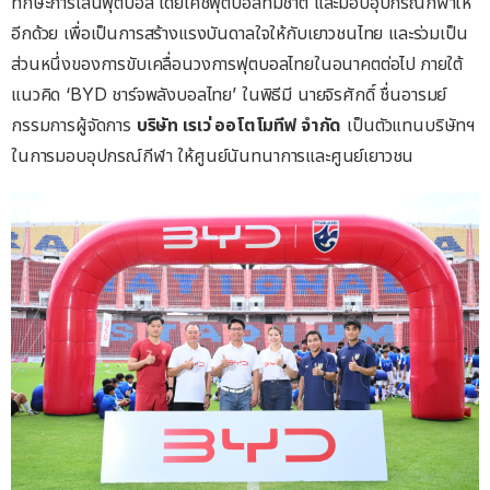
ทักษะการเล่นฟุตบอล โดยโค้ชฟุตบอลทีมชาติ และมอบอุปกรณ์กีฬาให้
อีกด้วย เพื่อเป็นการสร้างแรงบันดาลใจให้กับเยาวชนไทย และร่วมเป็น
ส่วนหนึ่งของการขับเคลื่อนวงการฟุตบอลไทยในอนาคตต่อไป ภายใต้
แนวคิด ‘BYD ชาร์จพลังบอลไทย’
ในพิธีมี นายจิรศักดิ์ ชื่นอารมย์
กรรมการผู้จัดการ
บริษัท
เรเว่
ออโตโมทีฟ
จำกัด
เป็นตัวแทนบริษัทฯ
ในการมอบอุปกรณ์กีฬา ให้ศูนย์นันทนาการและศูนย์เยาวชน