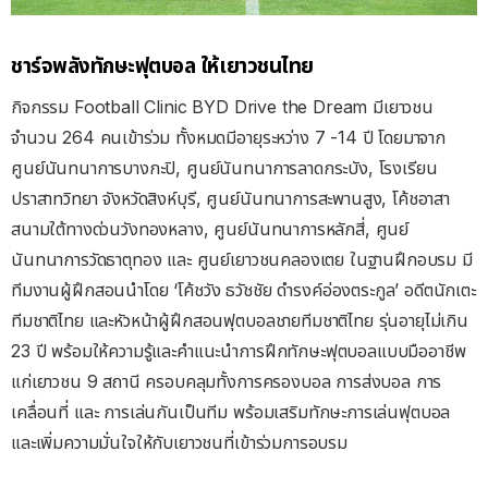
ชาร์จพลังทักษะฟุตบอล
ให้เยาวชนไทย
กิจกรรม Football Clinic BYD Drive the Dream มีเยาวชน
จำนวน 264 คนเข้าร่วม ทั้งหมดมีอายุระหว่าง 7 -14 ปี โดยมาจาก
ศูนย์นันทนาการบางกะปิ, ศูนย์นันทนาการลาดกระบัง, โรงเรียน
ปราสาทวิทยา จังหวัดสิงห์บุรี, ศูนย์นันทนาการสะพานสูง, โค้ชอาสา
สนามใต้ทางด่วนวังทองหลาง, ศูนย์นันทนาการหลักสี่, ศูนย์
นันทนาการวัดธาตุทอง และ ศูนย์เยาวชนคลองเตย ในฐานฝึกอบรม มี
ทีมงานผู้ฝึกสอนนำโดย ‘โค้ชวัง ธวัชชัย ดำรงค์อ่องตระกูล’ อดีตนักเตะ
ทีมชาติไทย และหัวหน้าผู้ฝึกสอนฟุตบอลชายทีมชาติไทย รุ่นอายุไม่เกิน
23 ปี พร้อมให้ความรู้และคำแนะนำการฝึกทักษะฟุตบอลแบบมืออาชีพ
แก่เยาวชน 9 สถานี ครอบคลุมทั้งการครองบอล การส่งบอล การ
เคลื่อนที่ และ การเล่นกันเป็นทีม พร้อมเสริมทักษะการเล่นฟุตบอล
และเพิ่มความมั่นใจให้กับเยาวชนที่เข้าร่วมการอบรม