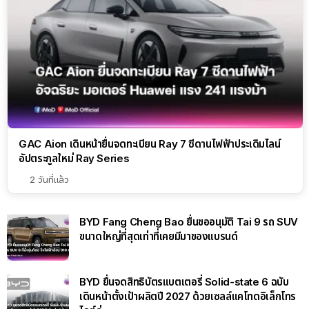
GAC Aion เดินหน้ายื่นจดทะเบียน Ray 7 ซีดานไฟฟ้าประเดิมไลน์
อัปตระกูลใหม่ Ray Series
2 วันที่แล้ว
BYD Fang Cheng Bao ยื่นขออนุมัติ Tai 9 รถ SUV
ขนาดใหญ่ที่สุดเท่าที่เคยมีมาของแบรนด์
BYD ยื่นจดสิทธิบัตรแบตเตอรี่ Solid-state 6 ฉบับ
เดินหน้าตั้งเป้าผลิตปี 2027 ด้วยเซลล์แคโทดอิเล็กโทร