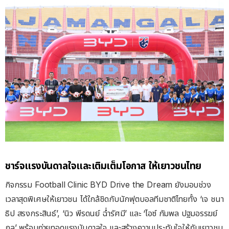
ชาร์จแรงบันดาลใจและเติมเต็มโอกาส
ให้เยาวชนไทย
กิจกรรม Football Clinic BYD Drive the Dream ยังมอบช่วง
เวลาสุดพิเศษให้เยาวชน ได้ใกล้ชิดกับนักฟุตบอลทีมชาติไทยทั้ง ‘เจ ชนา
ธิป สรงกระสินธ์’, ‘นิว พีรดนย์ ฉ่ำรัศมี’ และ ‘ไอซ์ กัมพล ปฐมอรรฆย์
กุล’ พร้อมถ่ายทอดแรงบันดาลใจ และสร้างความประทับใจให้กับเยาวชน