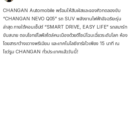
CHANGAN Automobile พร้อมให้สัมผัสและจองคิวทดลองขับ
“CHANGAN NEVO Q05” รถ SUV พลังงานไฟฟ้าอัจฉริยะรุ่น
ล่าสุด ภายใต้คอนเซ็ปต์ “SMART DRIVE, EASY LIFE” รถสมาร์ท
ขับสบาย ตอบโจทย์ไลฟ์สไตล์คนเมืองด้วยดีไซน์โฉบเฉี่ยวระดับโลก ห้อง
โดยสารกว้างขวางพรีเมียม และเทคโนโลยีชาร์จไวเพียง 15 นาที ณ
โชว์รูม CHANGAN ทั่วประเทศแล้ววันนี้!