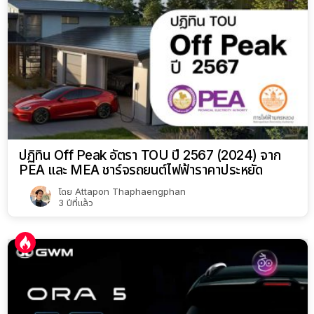
ปฏิทิน Off Peak อัตรา TOU ปี 2567 (2024) จาก
PEA และ MEA ชาร์จรถยนต์ไฟฟ้าราคาประหยัด
โดย
Attapon Thaphaengphan
3 ปีที่แล้ว