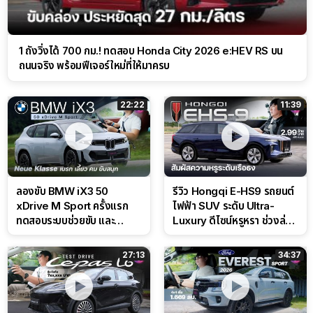
1 ถังวิ่งได้ 700 กม.! ทดสอบ Honda City 2026 e:HEV RS บน
ถนนจริง พร้อมฟีเจอร์ใหม่ที่ให้มาครบ
22:22
11:39
ลองขับ BMW iX3 50
รีวิว Hongqi E-HS9 รถยนต์
xDrive M Sport ครั้งแรก
ไฟฟ้า SUV ระดับ Ultra-
ทดสอบระบบช่วยขับ และ
Luxury ดีไซน์หรูหรา ช่วงล่าง
Performance แบบจัดเต็มใน
CDC นุ่มหนึบเหนือระดับ
สนาม
27:13
34:37