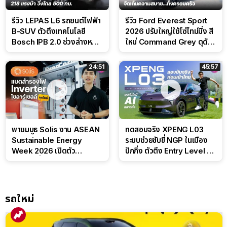
รีวิว LEPAS L6 รถยนต์ไฟฟ้า
รีวิว Ford Everest Sport
B-SUV ตัวตึงเทคโนโลยี
2026 ปรับใหญ่ใช้โซ่ไทม์มิ่ง สี
Bosch IPB 2.0 ช่วงล่างหนึบ
ใหม่ Command Grey ดุดัน
ลุ้นราคา 7 แสนต้น
สไตล์ครอบครัวสายลุย
24:51
45:57
พาชมบูธ Solis งาน ASEAN
ทดสอบจริง XPENG L03
Sustainable Energy
ระบบช่วยขับขี่ NGP ในเมือง
Week 2026 เปิดตัว
ปักกิ่ง ตัวตึง Entry Level ที่
แบตเตอรี่ IntelliHouse และ
ทำได้เกินตัว
EverCORE โซลูชัน ESS ครบ
วงจร
รถใหม่