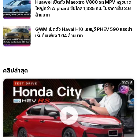
Huawei เปิดตัว Maextro V800 รถ MPV หรูขนาด
ใหญ่กว่า Alphard ขับไกล 1,335 กม. ในราคาเริ่ม 3.6
ล้านบาท
GWM เปิดตัว Haval H10 เอสยูวี PHEV 590 แรงม้า
เริ่มต้นเพียง 1.04 ล้านบาท
คลิปล่าสุด
33:38