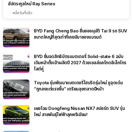
อัปตระกูลใหม่ Ray Series
หนึ่งวันที่แล้ว
BYD Fang Cheng Bao ยื่นขออนุมัติ Tai 9 รถ SUV
ขนาดใหญ่ที่สุดเท่าที่เคยมีมาของแบรนด์
BYD ยื่นจดสิทธิบัตรแบตเตอรี่ Solid-state 6 ฉบับ
เดินหน้าตั้งเป้าผลิตปี 2027 ด้วยเซลล์แคโทดอิเล็กโทร
ไลต์คู่
Toyota ซุ่มพัฒนาแบตเตอรี่ไฮบริดรุ่นใหม่ ชูจุดเด่น
“ถูกลงแต่แรงขึ้น” เตรียมลุยตลาดปีหน้า
เผยโฉม Dongfeng Nissan NX7 สปอร์ต SUV รุ่น
ใหม่ สายพันธุ์ไฟฟ้าลุคพรีเมียม!