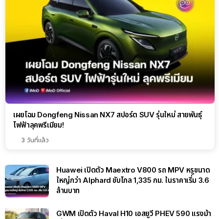
เผยโฉม Dongfeng Nissan NX7 สปอร์ต SUV รุ่นใหม่ สายพันธุ์
ไฟฟ้าลุคพรีเมียม!
3 วันที่แล้ว
Huawei เปิดตัว Maextro V800 รถ MPV หรูขนาด
ใหญ่กว่า Alphard ขับไกล 1,335 กม. ในราคาเริ่ม 3.6
ล้านบาท
GWM เปิดตัว Haval H10 เอสยูวี PHEV 590 แรงม้า