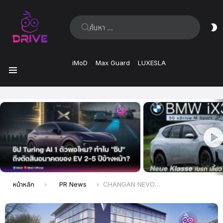
ค้นหา:
ส
ผิ
iMoD
Max Guard
LUXESLA
เมนู
เรื่อง
ล่าสุด
คุณอยู่ที่นี่:
หน้าหลัก
PR News
CHANGAN NEVO Q05 พร้อมให้สัมผัสจริงและจองคิวทดลองขับได้แล้ววันนี้ ที่โชว์รูมตัวแทนจำหน่าย CHANGAN ทั่วประเทศ