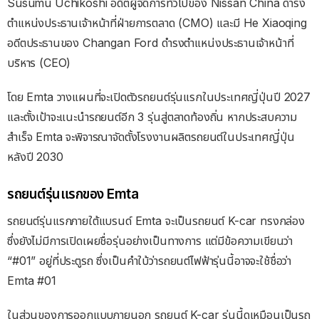
Susumu Uchikoshi อดีตผู้จัดการทั่วไปของ Nissan China ดำรง
ตำแหน่งประธานเจ้าหน้าที่ฝ่ายการตลาด (CMO) และมี He Xiaoqing
อดีตประธานของ Changan Ford ดำรงตำแหน่งประธานเจ้าหน้าที่
บริหาร (CEO)
โดย Emta วางแผนที่จะเปิดตัวรถยนต์รุ่นแรกในประเทศญี่ปุ่นปี 2027
และตั้งเป้าจะแนะนำรถยนต์อีก 3 รุ่นสู่ตลาดท้องถิ่น หากประสบความ
สำเร็จ Emta จะพิจารณาจัดตั้งโรงงานผลิตรถยนต์ในประเทศญี่ปุ่น
หลังปี 2030
รถยนต์รุ่นแรกของ Emta
รถยนต์รุ่นแรกภายใต้แบรนด์ Emta จะเป็นรถยนต์ K-car ทรงกล่อง
ซึ่งยังไม่มีการเปิดเผยชื่อรุ่นอย่างเป็นทางการ แต่มีข้อความเขียนว่า
“#01” อยู่ที่ประตูรถ ซึ่งเป็นคำใบ้ว่ารถยนต์ไฟฟ้ารุ่นนี้อาจจะใช้ชื่อว่า
Emta #01
ในส่วนของการออกแบบภายนอก รถยนต์ K-car รุ่นนี้ดูเหมือนเป็นรถ