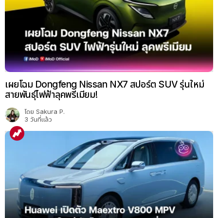
เผยโฉม Dongfeng Nissan NX7 สปอร์ต SUV รุ่นใหม่
สายพันธุ์ไฟฟ้าลุคพรีเมียม!
โดย
Sakura P.
3 วันที่แล้ว