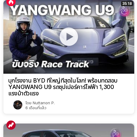
35:18
บุกโรงงาน BYD ที่ใหญ่ที่สุดในโลก! พร้อมทดสอบ
YANGWANG U9 รถซุปเปอร์คาร์ไฟฟ้า 1,300
แรงม้าตัวแรง
โดย
Nuttanon P.
6 เดือนที่แล้ว