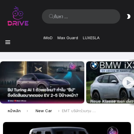
ค้นหา:
ส
ผิ
iMoD
Max Guard
LUXESLA
เมนู
เรื่อง
ล่าสุด
คุณอยู่ที่นี่:
หน้าหลัก
New Car
EMT บริษัทร่วมทุน Chery ตั้งแบรนด์ Emta เตรียมส่งรถไฟฟ้า K-car บุกญี่ปุ่นท้าชน BYD