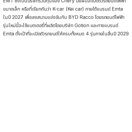
EMT ซึ่งเป็นบริษัทร่วมทุนของ Chery มีแผนจะเปิดตัวรถยนต์ไฟฟ้า
ขนาดเล็ก หรือที่เรียกกันว่า K-car (Kei car) ภายใต้แบรนด์ Emta
ในปี 2027 เพื่อลงสนามแข่งขันกับ BYD Racco โดยรถยนต์ไฟฟ้า
รุ่นใหม่นี้จะใช้แบตเตอรี่ที่ผลิตโดยบริษัท Gotion และทางแบรนด์
Emta ตั้งเป้าที่จะเปิดตัวรถยนต์ให้ครบทั้งหมด 4 รุ่นภายในสิ้นปี 2029