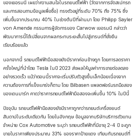
ของเยอรมนี เผยว่าความสนใจในรถยนต์ไฟฟ้า (วัดจากการจัดสเปกรถ
และการสอบถามข้อมูลเพื่อซื้อ) ทรงตัวอยู่ที่ระดับ 70% ถึง 75% ซึ่ง
เพิ่มขึ้นจากประมาณ 40% ในช่วงต้นปีที่ผ่านมา โดย Philipp Sayler
von Amende กรรมการผู้จัดการของ Carwow เยอรมนี กล่าวว่า
พัฒนาการนี้ได้เปลี่ยนจากผลกระทบระยะสั้นไปสู่เทรนด์ที่ยั่งยืน
เรียบร้อยแล้ว
นอกจากนี้ รถยนต์ไฟฟ้ามือสองยังมีราคาค่อนข้างถูก โดยการลดราคา
ครั้งใหญ่ที่นำโดย Tesla ในปี 2023 ส่งผลให้มูลค่าการขายต่อลดลง
อย่างรวดเร็ว แม้ว่าตอนนี้ราคาจะเริ่มปรับตัวสูงขึ้นเล็กน้อยเนื่องจาก
ความต้องการที่แข็งแกร่งก็ตาม โดย Bilbasen แพลตฟอร์มรถมือสอง
ของเดนมาร์ก คาดว่าราคารถยนต์ไฟฟ้ามือสองจะเพิ่มขึ้น 10% ในปีนี้
ปัจจุบัน รถยนต์ไฟฟ้ามือสองยังมีราคาถูกกว่ารถยนต์เครื่องยนต์
สันดาปในระดับเดียวกัน โดยในอังกฤษ ข้อมูลจากบริษัทบริการตัวแทน
จำหน่าย Cox Automotive ระบุว่า รถยนต์ไฟฟ้าที่มีอายุ 2-4 ปี จะถูก
ขายในราคาเพียงประมาณ 33% ของราคาป้ายแดง เทียบกับรถยนต์ที่