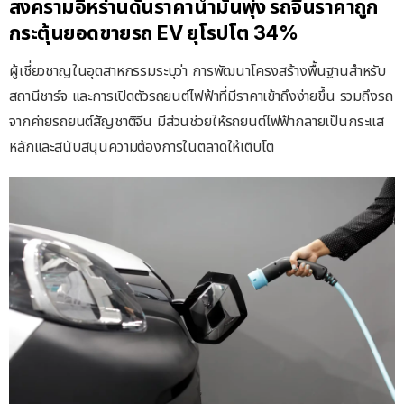
สงครามอิหร่านดันราคาน้ำมันพุ่ง รถจีนราคาถูก
กระตุ้นยอดขายรถ EV ยุโรปโต 34%
ผู้เชี่ยวชาญในอุตสาหกรรมระบุว่า การพัฒนาโครงสร้างพื้นฐานสำหรับ
สถานีชาร์จ และการเปิดตัวรถยนต์ไฟฟ้าที่มีราคาเข้าถึงง่ายขึ้น รวมถึงรถ
จากค่ายรถยนต์สัญชาติจีน มีส่วนช่วยให้รถยนต์ไฟฟ้ากลายเป็นกระแส
หลักและสนับสนุนความต้องการในตลาดให้เติบโต