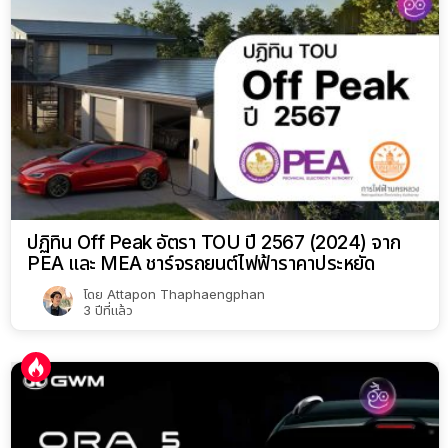
ปฏิทิน Off Peak อัตรา TOU ปี 2567 (2024) จาก
PEA และ MEA ชาร์จรถยนต์ไฟฟ้าราคาประหยัด
โดย
Attapon Thaphaengphan
3 ปีที่แล้ว