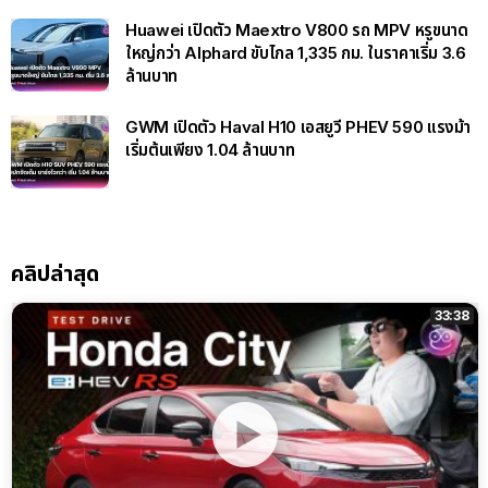
Huawei เปิดตัว Maextro V800 รถ MPV หรูขนาด
ใหญ่กว่า Alphard ขับไกล 1,335 กม. ในราคาเริ่ม 3.6
ล้านบาท
GWM เปิดตัว Haval H10 เอสยูวี PHEV 590 แรงม้า
เริ่มต้นเพียง 1.04 ล้านบาท
คลิปล่าสุด
33:38