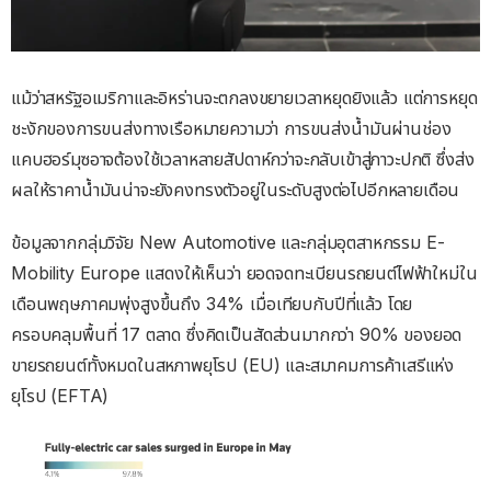
แม้ว่าสหรัฐอเมริกาและอิหร่านจะตกลงขยายเวลาหยุดยิงแล้ว แต่การหยุด
ชะงักของการขนส่งทางเรือหมายความว่า การขนส่งน้ำมันผ่านช่อง
แคบฮอร์มุซอาจต้องใช้เวลาหลายสัปดาห์กว่าจะกลับเข้าสู่ภาวะปกติ ซึ่งส่ง
ผลให้ราคาน้ำมันน่าจะยังคงทรงตัวอยู่ในระดับสูงต่อไปอีกหลายเดือน
ข้อมูลจากกลุ่มวิจัย New Automotive และกลุ่มอุตสาหกรรม E-
Mobility Europe แสดงให้เห็นว่า ยอดจดทะเบียนรถยนต์ไฟฟ้าใหม่ใน
เดือนพฤษภาคมพุ่งสูงขึ้นถึง 34% เมื่อเทียบกับปีที่แล้ว โดย
ครอบคลุมพื้นที่ 17 ตลาด ซึ่งคิดเป็นสัดส่วนมากกว่า 90% ของยอด
ขายรถยนต์ทั้งหมดในสหภาพยุโรป (EU) และสมาคมการค้าเสรีแห่ง
ยุโรป (EFTA)