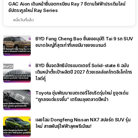
GAC Aion เดินหน้ายื่นจดทะเบียน Ray 7 ซีดานไฟฟ้าประเดิมไลน์
อัปตระกูลใหม่ Ray Series
หนึ่งวันที่แล้ว
BYD Fang Cheng Bao ยื่นขออนุมัติ Tai 9 รถ SUV
ขนาดใหญ่ที่สุดเท่าที่เคยมีมาของแบรนด์
BYD ยื่นจดสิทธิบัตรแบตเตอรี่ Solid-state 6 ฉบับ
เดินหน้าตั้งเป้าผลิตปี 2027 ด้วยเซลล์แคโทดอิเล็กโทร
ไลต์คู่
Toyota ซุ่มพัฒนาแบตเตอรี่ไฮบริดรุ่นใหม่ ชูจุดเด่น
“ถูกลงแต่แรงขึ้น” เตรียมลุยตลาดปีหน้า
เผยโฉม Dongfeng Nissan NX7 สปอร์ต SUV รุ่น
ใหม่ สายพันธุ์ไฟฟ้าลุคพรีเมียม!