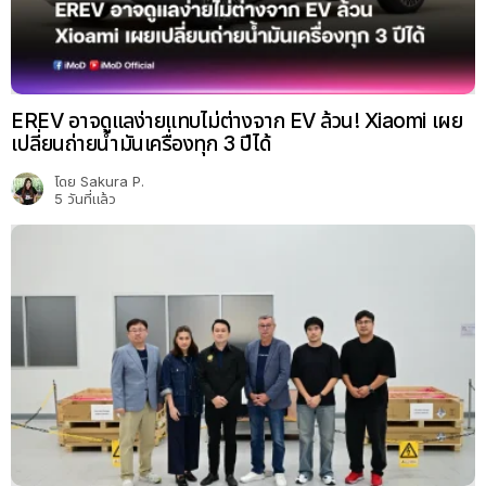
EREV อาจดูแลง่ายแทบไม่ต่างจาก EV ล้วน! Xiaomi เผย
เปลี่ยนถ่ายน้ำมันเครื่องทุก 3 ปีได้
โดย
Sakura P.
5 วันที่แล้ว