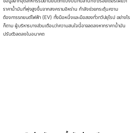
ข้อมูลจากอุตสาหกรรมยานยนต์ที่แบ่งปันกับสำนักข่าวรอยเตอร์เผยว่า
ราคาน้ำมันที่พุ่งสูงขึ้นจากสงครามอิหร่าน กำลังช่วยกระตุ้นความ
ต้องการรถยนต์ไฟฟ้า (EV) ทั้งมือหนึ่งและมือสองทั่วทวีปยุโรป อย่างไร
ก็ตาม ผู้บริหารบางส่วนเตือนว่าความสนใจนี้อาจลดลงหากราคาน้ำมัน
ปรับตัวลดลงในอนาคต