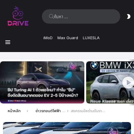
ค้นหา:
ส
ผิ
iMoD
Max Guard
LUXESLA
เมนู
เรื่อง
ล่าสุด
คุณอยู่ที่นี่:
หน้าหลัก
ข่าวรถยนต์ไฟฟ้า EV ล่าสุด
สงครามอิหร่านดันราคาน้ำมันพุ่ง รถจีนราคาถูก กระตุ้นยอดขายรถ EV ยุโรปโต 34%