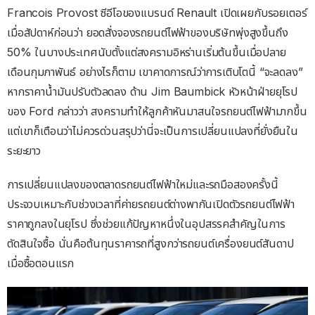
Francois Provost ซีอีโอของแบรนด์ Renault เปิดเผยกับรอยเตอร์
เมื่อสัปดาห์ก่อนว่า ยอดสั่งจองรถยนต์ไฟฟ้าของบริษัทพุ่งสูงขึ้นถึง
50% ในบางประเทศนับตั้งแต่สงครามอิหร่านเริ่มต้นขึ้นเมื่อปลาย
เดือนกุมภาพันธ์ อย่างไรก็ตาม เขาคาดการณ์ว่าการเติบโตนี้ “จะลดลง”
หากราคาน้ำมันปรับตัวลดลง ด้าน Jim Baumbick หัวหน้าฝ่ายยุโรป
ของ Ford กล่าวว่า สงครามทำให้ลูกค้าหันมาสนใจรถยนต์ไฟฟ้ามากขึ้น
แต่เขาก็เตือนว่าไม่ควรด่วนสรุปว่านี่จะเป็นการเปลี่ยนแปลงที่ยั่งยืนใน
ระยะยาว
การเปลี่ยนแปลงของตลาดรถยนต์ไฟฟ้าใหม่และรถมือสองครั้งนี้
ประจวบเหมาะกับช่วงเวลาที่ค่ายรถยนต์ต่างพากันเปิดตัวรถยนต์ไฟฟ้า
ราคาถูกลงในยุโรป ซึ่งช่วยแก้ปัญหาหนึ่งในอุปสรรคสำคัญในการ
ตัดสินใจซื้อ นั่นคือต้นทุนราคารถที่สูงกว่ารถยนต์เครื่องยนต์สันดาป
เมื่อซื้อตอนแรก