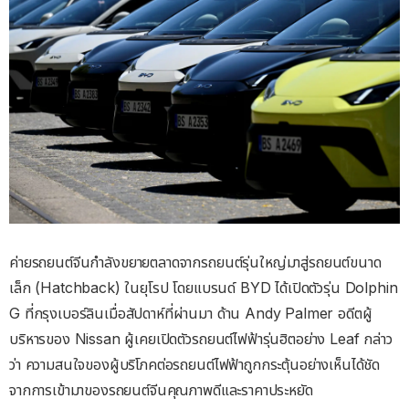
ค่ายรถยนต์จีนกำลังขยายตลาดจากรถยนต์รุ่นใหญ่มาสู่รถยนต์ขนาด
เล็ก (Hatchback) ในยุโรป โดยแบรนด์ BYD ได้เปิดตัวรุ่น Dolphin
G ที่กรุงเบอร์ลินเมื่อสัปดาห์ที่ผ่านมา ด้าน Andy Palmer อดีตผู้
บริหารของ Nissan ผู้เคยเปิดตัวรถยนต์ไฟฟ้ารุ่นฮิตอย่าง Leaf กล่าว
ว่า ความสนใจของผู้บริโภคต่อรถยนต์ไฟฟ้าถูกกระตุ้นอย่างเห็นได้ชัด
จากการเข้ามาของรถยนต์จีนคุณภาพดีและราคาประหยัด