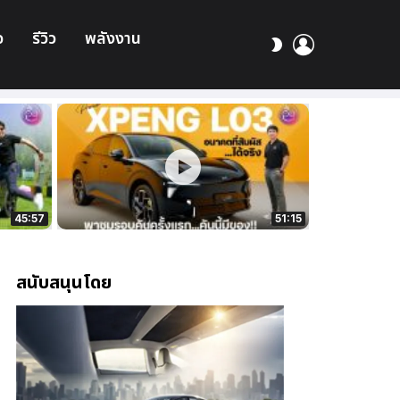
อ
รีวิว
พลังงาน
เข้า
สลับ
สู่
ผิว
ระบบ
45:57
51:15
สนับสนุนโดย