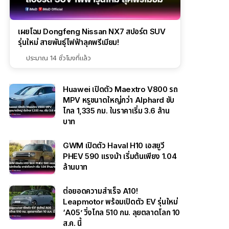
เผยโฉม Dongfeng Nissan NX7 สปอร์ต SUV
รุ่นใหม่ สายพันธุ์ไฟฟ้าลุคพรีเมียม!
ประมาณ 14 ชั่วโมงที่แล้ว
Huawei เปิดตัว Maextro V800 รถ
MPV หรูขนาดใหญ่กว่า Alphard ขับ
ไกล 1,335 กม. ในราคาเริ่ม 3.6 ล้าน
บาท
GWM เปิดตัว Haval H10 เอสยูวี
PHEV 590 แรงม้า เริ่มต้นเพียง 1.04
ล้านบาท
ต่อยอดความสำเร็จ A10!
Leapmotor พร้อมเปิดตัว EV รุ่นใหม่
‘A05’ วิ่งไกล 510 กม. ลุยตลาดโลก 10
ส.ค. นี้