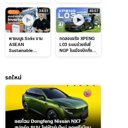
Bosch IPB 2.0 ช่วง
Command Grey
ล่างหนึบ ลุ้นราคา 7
ดุดันสไตล์ครอบครัว
24:51
45:57
แสนต้น
สายลุย
พาชมบูธ Solis งาน
ทดสอบจริง XPENG
ASEAN
L03 ระบบช่วยขับขี่
Sustainable
NGP ในเมืองปักกิ่ง
Energy Week
ตัวตึง Entry Level ที่
2026 เปิดตัว
ทำได้เกินตัว
แบตเตอรี่
IntelliHouse และ
รถใหม่
EverCORE โซลูชัน
ESS ครบวงจร