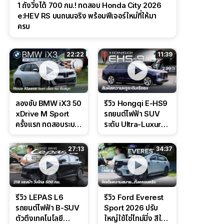
1 ถังวิ่งได้ 700 กม.! ทดสอบ Honda City 2026
e:HEV RS บนถนนจริง พร้อมฟีเจอร์ใหม่ที่ให้มา
ครบ
22:22
11:39
ลองขับ BMW iX3 50
รีวิว Hongqi E-HS9
xDrive M Sport
รถยนต์ไฟฟ้า SUV
ครั้งแรก ทดสอบระบบ
ระดับ Ultra-Luxury
ช่วยขับ และ
ดีไซน์หรูหรา ช่วงล่าง
Performance แบบ
CDC นุ่มหนึบเหนือ
27:13
34:37
จัดเต็มในสนาม
ระดับ
รีวิว LEPAS L6
รีวิว Ford Everest
รถยนต์ไฟฟ้า B-SUV
Sport 2026 ปรับ
ตัวตึงเทคโนโลยี
ใหญ่ใช้โซ่ไทม์มิ่ง สีใหม่