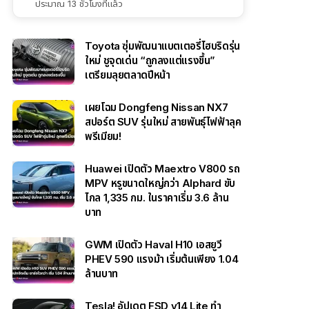
ประมาณ 13 ชั่วโมงที่แล้ว
Toyota ซุ่มพัฒนาแบตเตอรี่ไฮบริดรุ่น
ใหม่ ชูจุดเด่น “ถูกลงแต่แรงขึ้น”
เตรียมลุยตลาดปีหน้า
เผยโฉม Dongfeng Nissan NX7
สปอร์ต SUV รุ่นใหม่ สายพันธุ์ไฟฟ้าลุค
พรีเมียม!
Huawei เปิดตัว Maextro V800 รถ
MPV หรูขนาดใหญ่กว่า Alphard ขับ
ไกล 1,335 กม. ในราคาเริ่ม 3.6 ล้าน
บาท
GWM เปิดตัว Haval H10 เอสยูวี
PHEV 590 แรงม้า เริ่มต้นเพียง 1.04
ล้านบาท
Tesla! อัปเดต FSD v14 Lite ทำ