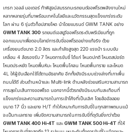
เกรท วอลล์ มอเตอร์ ท้าพิสูจน์สมรรถนะรถยนต์ออฟโรดพลังงานใหม่
หลากหลายรุ่นที่มาพร้อมเทคโนโลยีและนวัตกรรมสุดแข็งแกร่งระดับ
โลก ผ่าน 6 รุ่นตัวท็อปสายโหด นำโดยแบรนด์ GWM TANK อย่าง
GWM TANK 300
รถยนต์เอสยูวีออฟโรดระดับพรีเมียมที่ถูก
ออกแบบมาเพื่อตอบโจทย์การขับขี่ออฟโรดอย่างแท้จริง ด้วย
เครื่องยนต์ขนาด 2.0 ลิตร และกำลังสูงสุด 220 แรงม้า ระบบขับ
เคลื่อน 4 ล้อรองรับ 7 โหมดการขับขี่ ได้แก่ โหมดปกติ โหมดสปอร์ต
โหมดประหยัด โหมดพื้นหิมะ โหมดพื้นโคลน โหมดพื้นทราย และโหมด
4L ให้ผู้ขับเลือกใช้ได้ตามอัธยาศัย อีกทั้งยังมีระบบช่วงล่างที่เกาะพื้น
ถนนได้ดี ส่วนด้านหน้าและ Multi-link ด้านหลังช่วยเสริมความสามารถ
การลุยในเส้นทางออฟโรด นอกจากนี้ตัวรถยังมีระบบกันสะเทือนที่
แข็งแกร่งและความสามารถในการเข้าโค้งที่เป็นเลิศ โดยล้ออัลลอย
ขนาด 17 นิ้ว และยาง H/T ทำให้เหมาะกับการขับขี่ในทุกสภาพถนนแม้
จะเป็นทะเลทราย เพิ่มขีดความสามารถในการขับขี่ที่ดุดันยิ่งกว่าด้วย
GWM TANK 400 Hi-4T
และ
GWM TANK 500 Hi-4T
ที่ให้
โหมดการขับขี่สูงสุดถึง 12 รูปแบบ เหมาะกับทั้งการขับขี่ในเมืองและ