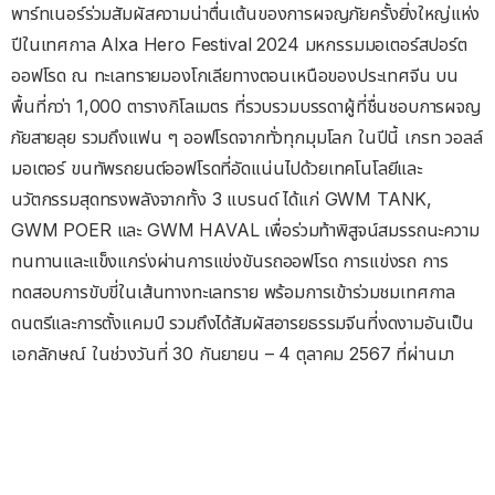
พาร์ทเนอร์ร่วมสัมผัสความน่าตื่นเต้นของการผจญภัยครั้งยิ่งใหญ่แห่ง
ปีในเทศกาล Alxa Hero Festival 2024 มหกรรมมอเตอร์สปอร์ต
ออฟโรด ณ ทะเลทรายมองโกเลียทางตอนเหนือของประเทศจีน บน
พื้นที่กว่า 1,000 ตารางกิโลเมตร ที่รวบรวมบรรดาผู้ที่ชื่นชอบการผจญ
ภัยสายลุย รวมถึงแฟน ๆ ออฟโรดจากทั่วทุกมุมโลก ในปีนี้ เกรท วอลล์
มอเตอร์ ขนทัพรถยนต์ออฟโรดที่อัดแน่นไปด้วยเทคโนโลยีและ
นวัตกรรมสุดทรงพลังจากทั้ง 3 แบรนด์ ได้แก่ GWM TANK,
GWM POER และ GWM HAVAL เพื่อร่วมท้าพิสูจน์สมรรถนะความ
ทนทานและแข็งแกร่งผ่านการแข่งขันรถออฟโรด การแข่งรถ การ
ทดสอบการขับขี่ในเส้นทางทะเลทราย พร้อมการเข้าร่วมชมเทศกาล
ดนตรีและการตั้งแคมป์ รวมถึงได้สัมผัสอารยธรรมจีนที่งดงามอันเป็น
เอกลักษณ์ ในช่วงวันที่ 30 กันยายน – 4 ตุลาคม 2567 ที่ผ่านมา