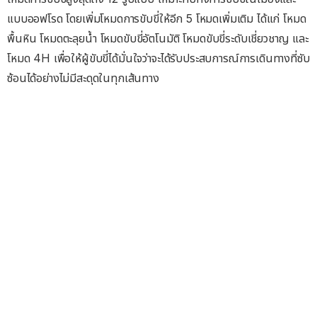
แบบออฟโรด โดยเพิ่มโหมดการขับขี่ให้อีก 5 โหมดเพิ่มเติม ได้แก่ โหมด
พื้นหิน โหมดตะลุยน้ำ โหมดขับขี่อัตโนมัติ โหมดขับขี่ระดับเชี่ยวชาญ และ
โหมด 4H เพื่อให้ผู้ขับขี่ได้มั่นใจว่าจะได้รับประสบการณ์การเดินทางที่ซับ
ซ้อนได้อย่างไม่มีสะดุดในทุกเส้นทาง