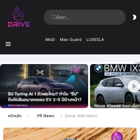
ค้นหา:
ส
ผิ
iMoD
Max Guard
LUXESLA
เมนู
เรื่อง
ล่าสุด
คุณอยู่ที่นี่:
หน้าหลัก
PR News
Great Wall Motor จัดกิจกรรม “GWM Alxa Hero Festival 2024” นำ GWM TANK, GWM POER และ GWM HAVAL พิชิตประสบการณ์สุดท้าทายบนทะเลทรายมองโกเลีย ในมหกรรมมอเตอร์สปอร์ตออฟโรดระดับโลก