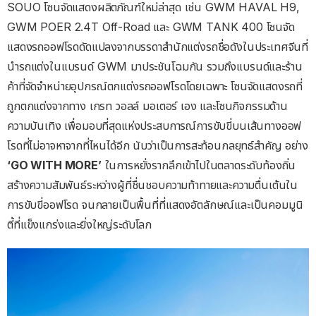
SOUO โซนจัดแสดงผลิตภัณฑ์ใหม่ล่าสุด เช่น GWM HAVAL H9,
GWM POER 2.4T Off-Road และ GWM TANK 400 โซนจัด
แสดงรถออฟโรดดัดแปลงจากบรรดาสำนักแต่งรถชื่อดังในประเทศจีนที่
นำรถแต่งในแบรนด์ GWM มาประชันโฉมกัน รวมถึงแบรนด์และร้าน
ค้าที่จัดจำหน่ายอุปกรณ์ตกแต่งรถออฟโรดโดยเฉพาะ โซนจัดแสดงรถที่
ถูกตกแต่งจากทาง เกรท วอลล์ มอเตอร์ เอง และโซนกิจกรรมด้าน
ความบันเทิง เพื่อมอบที่สุดแห่งประสบการณ์การขับขี่บนเส้นทางออฟ
โรดที่ไม่อาจหาจากที่ไหนได้อีก นับว่าเป็นการสะท้อนกลยุทธ์สำคัญ อย่าง
‘GO WITH MORE’
ในการหยั่งรากลึกเข้าไปในตลาดระดับท้องถิ่น
สร้างความสัมพันธ์ระหว่างผู้ที่ชื่นชอบความท้าทายและความตื่นเต้นใน
การขับขี่ออฟโรด จนกลายเป็นพื้นที่ที่แสดงอัตลักษณ์และเป็นคอมมูนิ
ตี้ที่แข็งแกร่งและยิ่งใหญ่ระดับโลก