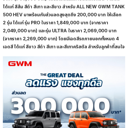
ได้แก่
สีส้ม
สีดำ
สีเทา
และสีขาว
สำหรับ
ALL NEW GWM TANK
500 HEV
มาพร้อมกับส่วนลดสูงสุดถึง
200,000
บาท
ให้เลือก
2
รุ่น
ได้แก่
รุ่น
PRO
ในราคา
1,849,000
บาท
(
จากราคา
2,049,000
บาท
)
และรุ่น
ULTRA
ในราคา
2,069,000
บาท
(
จากราคา
2,269,000
บาท
)
โดยมีเฉดสีรถภายนอกทั้งหมด
4
เฉดสี
ได้แก่
สีขาว
สีดำ
สีเทา
และสีเทาคริสตัล
สำหรับลูกค้าที่สนใจ