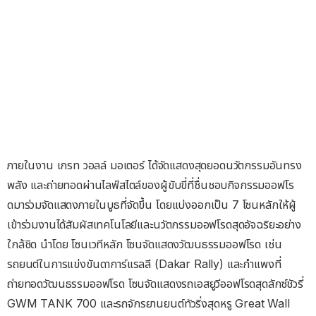
ภายในงาน เกรท วอลล์ มอเตอร์ ได้จัดแสดงสุดยอดนวัตกรรมอันทรง
พลัง และถ่ายทอดผ่านไลฟ์สไตล์ของผู้ขับขี่ที่ชื่นชอบกิจกรรมออฟโร
ดมาร่วมจัดแสดงภายในบูธที่จัดขึ้น โดยแบ่งออกเป็น 7 โซนหลักให้ผู้
เข้าร่วมงานได้สัมผัสเทคโนโลยีและนวัตกรรมออฟโรดสุดอัจฉริยะอย่าง
ใกล้ชิด นำโดย โซนเวทีหลัก โซนจัดแสดงวัฒนธรรมออฟโรด เช่น
รถยนต์ในการแข่งขันดาการ์แรลลี (Dakar Rally) และกำแพงที่
ถ่ายทอดวัฒนธรรมออฟโรด โซนจัดแสดงรถเอสยูวีออฟโรดสุดลักซ์ชัวรี่
GWM TANK 700 และรถจักรยานยนต์ทัวริ่งสุดหรู Great Wall