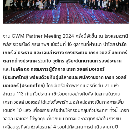
งาน GWM Partner Meeting 2024 ครั้งนี้จัดขึ้น ณ โรงแรมอวานี
พลัส ริเวอร์ไซด์ กรุงเทพฯ เมื่อวันที่ 16 ตุลาคมที่ผ่านมา นำโดย
ปาร์ค
เกอร์
ฉี
ประธาน
และ
เจมส์
หยาง
รองประธาน
เกรท
วอลล์
มอเตอร์
ตลาดต่างประเทศ
ร่วมกับ
วุฒิกร
สุริยะฉันทนานนท์
รองประธาน
และ
ไมเคิล
ฉง
กรรมการผู้จัดการ
เกรท
วอลล์
มอเตอร์
(
ประเทศไทย
)
พร้อมด้วยทีมผู้บริหารและพนักงานจาก
เกรท
วอลล์
มอเตอร์
(
ประเทศไทย
)
โดยมีเครือข่ายพาร์ทเนอร์ทั้งสิ้น 71 แห่ง
จำนวน 113 ท่านทั่วประเทศเข้าร่วมงานอย่างคับคั่ง โดยภายในงาน
เกรท วอลล์ มอเตอร์ ได้แต่งตั้งพาร์ทเนอร์ใหม่อย่างเป็นทางการเพิ่ม
เติมอีก 10 แห่ง เพื่อขยายเครือข่ายให้ครอบคลุมทั่วประเทศ ทั้งนี้ เกรท
วอลล์ มอเตอร์ ได้พูดคุยเกี่ยวกับแนวทางและกลยุทธ์หลักในการขับ
เคลื่อนธุรกิจในช่วงไตรมาส 4 รวมไปถึงแผนการดำเนินงานในปี