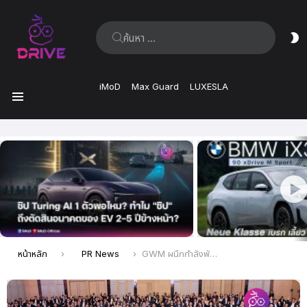
ค้นหา:
ส
ผิ
iMoD
Max Guard
LUXESLA
เมนู
เรื่อง
ล่าสุด
คุณอยู่ที่นี่:
หน้าหลัก
PR News
GWM ผนึกกำลังพันธมิตรในงาน GWM Partner Meeting 2024 เร่งเครื่องเดินหน้าสู่อนาคต ชู 3 กลยุทธ์สำคัญภายใต้แนวคิด Unity to Greatness สร้างการเติบโตก้าวเข้าสู่ปีที่ 4 อย่างแข็งแกร่งและมั่นคง