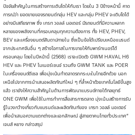
ปัจจัยสำคัญในการสร้างการเติบโตให้กับเรา โดยใน 3 ปีข้างหน้านี้ คาด
การณ์ว่า ยอดขายของรถยนต์กลุ่ม HEV และกลุ่ม PHEV จะเติบโตได้
อย่างมีเสถียรภาพ ซึ่ง เกรท วอลล์ มอเตอร์ มีรถยนต์ที่มีความหลาก
หลายของพลังงานที่ครอบคลุมทุกความต้องการ ทั้ง HEV, PHEV,
BEV และเครื่องยนตต์สันดาปภายใน ซึ่งเป็นข้อได้เปรียบเหนือแบรนด์
จากประเทศจีนอื่น ๆ สร้างโอกาสในการขายให้กับพาร์ทเนอร์ได้
ครอบคลุม โดยในปีหน้านี้ (2568) เราจะเปิดตัว GWM HAVAL H6
HEV และ PHEV ไมเนอร์เชนจ์ รวมถึง GWM TANK และ POER
ในเครื่องยนต์ดีเซล เพื่อมุ่งเน้นทำตลาดรถกระบะในไทยอีกด้วย นอก
เหนือไปจากการนำเสนอผลิตภัณฑ์ใหม่ ๆ ที่ล้ำหน้าด้วยเทคโนโลยีขั้นสูง
แล้ว เรายังให้ความสำคัญในด้านการพัฒนาแบรนด์ภายใต้กลยุทธ์
ONE GWM เพื่อใช้ในการทำการสื่อสารการตลาด มุ่งเน้นสร้างการรับ
รู้ในวงกว้างเกี่ยวกับแบรนด์และผลิตภัณฑ์ของ เกรท วอลล์ มอเตอร์
เพื่อนำเสนอความแตกต่างและเอกลักษณ์ สู่สายตาคนไทยทั่วประเทศ”
เจมส์ หยาง กล่าวสรุป