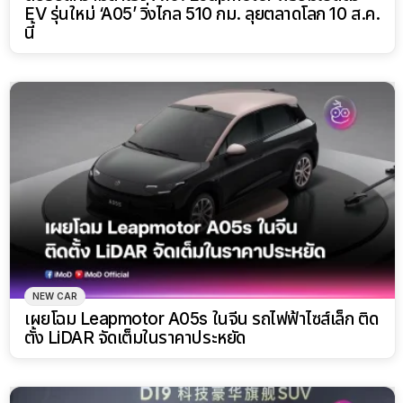
EV รุ่นใหม่ ‘A05’ วิ่งไกล 510 กม. ลุยตลาดโลก 10 ส.ค.
นี้
NEW CAR
เผยโฉม Leapmotor A05s ในจีน รถไฟฟ้าไซส์เล็ก ติด
ตั้ง LiDAR จัดเต็มในราคาประหยัด