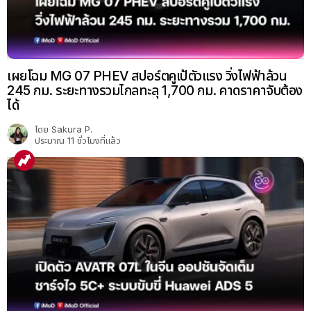
เผยโฉม MG 07 PHEV สปอร์ตคูเป้ตัวแรง วิ่งไฟฟ้าล้วน
245 กม. ระยะทางรวมไกลทะลุ 1,700 กม. คาดราคาจับต้อง
ได้
โดย
Sakura P.
ประมาณ 11 ชั่วโมงที่แล้ว