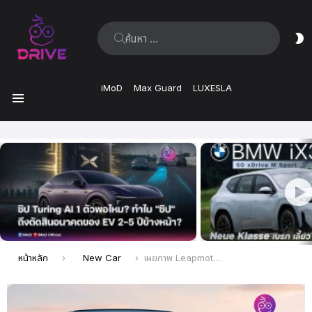
ค้นหา:
ส
ผิ
iMoD
Max Guard
LUXESLA
เมนู
เรื่อง
ล่าสุด
คุณอยู่ที่นี่:
หน้าหลัก
New Car
เผยภาพ Leapmotor D16 SUV ขนาดใหญ่ อย่างเป็นทางการในจีน คาดเริ่มต้น 1.34 ล้านบาท