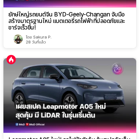
ยักษ์ใหญ่รถยนต์จีน BYD-Geely-Changan จับมือ
สร้างมาตรฐานใหม่ แบตเตอรี่รถไฟฟ้าที่ปลอดภัยและ
ชาร์จเร็วขึ้น!
โดย
Sakura P.
28 วันที่แล้ว