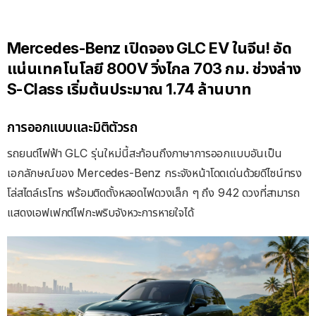
Mercedes-Benz เปิดจอง GLC EV ในจีน! อัด
แน่นเทคโนโลยี 800V วิ่งไกล 703 กม. ช่วงล่าง
S-Class เริ่มต้นประมาณ 1.74 ล้านบาท
การออกแบบและมิติตัวรถ
รถยนต์ไฟฟ้า GLC รุ่นใหม่นี้สะท้อนถึงภาษาการออกแบบอันเป็น
เอกลักษณ์ของ Mercedes-Benz กระจังหน้าโดดเด่นด้วยดีไซน์ทรง
โล่สไตล์เรโทร พร้อมติดตั้งหลอดไฟดวงเล็ก ๆ ถึง 942 ดวงที่สามารถ
แสดงเอฟเฟกต์ไฟกะพริบจังหวะการหายใจได้