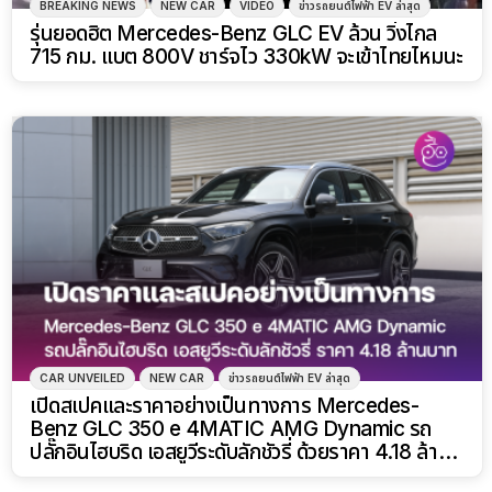
BREAKING NEWS
NEW CAR
VIDEO
ข่าวรถยนต์ไฟฟ้า EV ล่าสุด
รุ่นยอดฮิต Mercedes-Benz GLC EV ล้วน วิ่งไกล
715 กม. แบต 800V ชาร์จไว 330kW จะเข้าไทยไหมนะ
CAR UNVEILED
NEW CAR
ข่าวรถยนต์ไฟฟ้า EV ล่าสุด
เปิดสเปคและราคาอย่างเป็นทางการ Mercedes-
Benz GLC 350 e 4MATIC AMG Dynamic รถ
ปลั๊กอินไฮบริด เอสยูวีระดับลักชัวรี่ ด้วยราคา 4.18 ล้าน
บาท