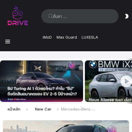
ค้นหา:
ส
ผิ
iMoD
Max Guard
LUXESLA
เมนู
เรื่อง
ล่าสุด
คุณอยู่ที่นี่:
หน้าหลัก
New Car
Mercedes-Benz เปิดจอง GLC EV ในจีน! อัดแน่นเทคโนโลยี 800V วิ่งไกล 703 กม. ช่วงล่าง S-Class เริ่มต้นประมาณ 1.74 ล้านบาท