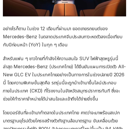
อย่างไรก็ตาม ในช่วง 12 เดือนที่ผ่านมา ยอดขายรถยนต์ของ
Mercedes-Benz ในตลาดประเทศจีนประสบภาวะหดตัวลงเมื่อเทียบ
กับปีก่อนหน้า (YoY) ในทุก ๆ เดือน
สำหรับแฟน ๆ ชาวไทยที่กำลังให้ความสนใจ SUV ไฟฟ้าสุดหรูรุ่นนี้
ล่าสุด Mercedes-Benz (ประเทศไทย) ได้ยืนยันแผนการเปิดตัว All-
New GLC EV ในประเทศไทยอย่างเป็นทางการในช่วงปลายปี 2026
นี้ โดยความพิเศษขั้นสุดคือ รถรุ่นนี้จะถูกนำเข้ามาขึ้นไลน์ประกอบ
ภายในประเทศ (CKD) ที่โรงงานในจังหวัดสมุทรปราการทันที ซึ่งจะ
ช่วยให้ทำราคาจำหน่ายได้น่าสนใจและเข้าถึงได้ง่ายยิ่งขึ้น
โดยเวอร์ชันที่จะเข้ามาทำตลาดในประเทศไทย คาดว่าจะมาพร้อมสเปก
มาตรฐานยุโรปด้วยโครงสร้างตัวถังฐานล้อมาตรฐาน ขับเคลื่อนด้วย
สถาปัตยกรรมไฟฟ้า 800V อัปเกรดแบตเตอรี่ใหญ่ขึ้นเป็น 94 kWh