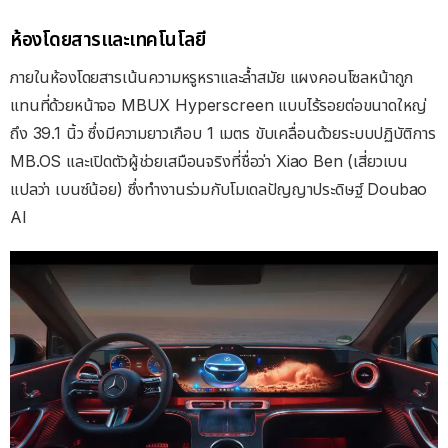
ห้องโดยสารและเทคโนโลยี
ภายในห้องโดยสารเน้นความหรูหราและล้ำสมัย แผงคอนโซลหน้าถูก
แทนที่ด้วยหน้าจอ MBUX Hyperscreen แบบไร้รอยต่อขนาดใหญ่
ถึง 39.1 นิ้ว ซึ่งมีความยาวเกือบ 1 เมตร ขับเคลื่อนด้วยระบบปฏิบัติการ
MB.OS และเปิดตัวผู้ช่วยเสมือนจริงที่ชื่อว่า Xiao Ben (เสี่ยวเบน
แปลว่า เบนซ์น้อย) ซึ่งทำงานร่วมกับโมเดลปัญญาประดิษฐ์ Doubao
AI