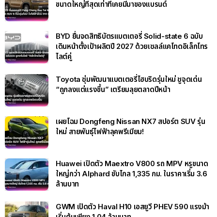
ขนาดใหญ่ที่สุดเท่าที่เคยมีมาของแบรนด์
BYD ยื่นจดสิทธิบัตรแบตเตอรี่ Solid-state 6 ฉบับ
เดินหน้าตั้งเป้าผลิตปี 2027 ด้วยเซลล์แคโทดอิเล็กโทร
ไลต์คู่
Toyota ซุ่มพัฒนาแบตเตอรี่ไฮบริดรุ่นใหม่ ชูจุดเด่น
“ถูกลงแต่แรงขึ้น” เตรียมลุยตลาดปีหน้า
เผยโฉม Dongfeng Nissan NX7 สปอร์ต SUV รุ่น
ใหม่ สายพันธุ์ไฟฟ้าลุคพรีเมียม!
Huawei เปิดตัว Maextro V800 รถ MPV หรูขนาด
ใหญ่กว่า Alphard ขับไกล 1,335 กม. ในราคาเริ่ม 3.6
ล้านบาท
GWM เปิดตัว Haval H10 เอสยูวี PHEV 590 แรงม้า
เริ่มต้นเพียง 1.04 ล้านบาท