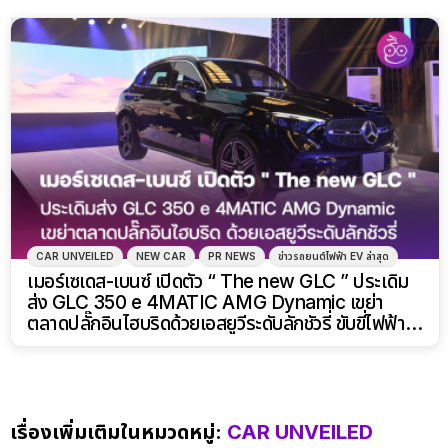
CAR UNVEILED
NEW CAR
PR NEWS
ข่าวรถยนต์ไฟฟ้า EV ล่าสุด
เมอร์เซเดส-เบนซ์ เปิดตัว “ The new GLC ” ประเดิม
ส่ง GLC 350 e 4MATIC AMG Dynamic เขย่า
ตลาดปลั๊กอินไฮบริดด้วยเอสยูวีระดับลักชัวรี่ ขับขี่ไฟฟ้าได้
ไกล 120 กิโลเมตร
เรื่องเพิ่มเติมในหมวดหมู่:
CAR UNVEILED