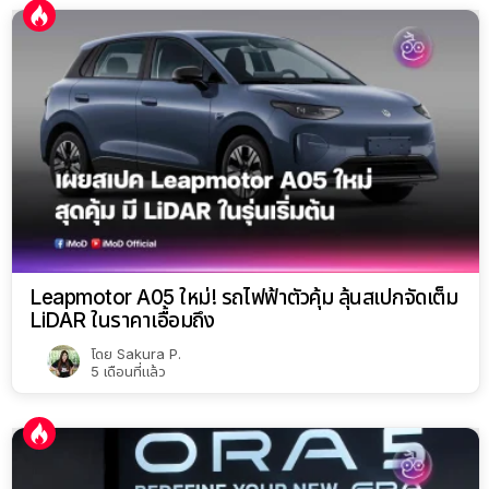
Leapmotor A05 ใหม่! รถไฟฟ้าตัวคุ้ม ลุ้นสเปกจัดเต็ม
LiDAR ในราคาเอื้อมถึง
โดย
Sakura P.
5 เดือนที่แล้ว