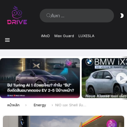
ค้นหา:
ส
ผิ
iMoD
Max Guard
LUXESLA
เมนู
เรื่อง
ล่าสุด
คุณอยู่ที่นี่:
หน้าหลัก
Energy
NIO และ Shell จับมือร่วมกันเปิดสถานีสลับเปลี่ยนแบตเตอรี่แห่งแรก ในยุโรป