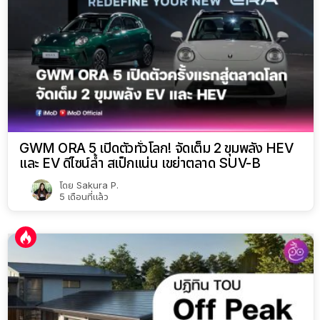
GWM ORA 5 เปิดตัวทั่วโลก! จัดเต็ม 2 ขุมพลัง HEV
และ EV ดีไซน์ล้ำ สเป็กแน่น เขย่าตลาด SUV-B
โดย
Sakura P.
5 เดือนที่แล้ว