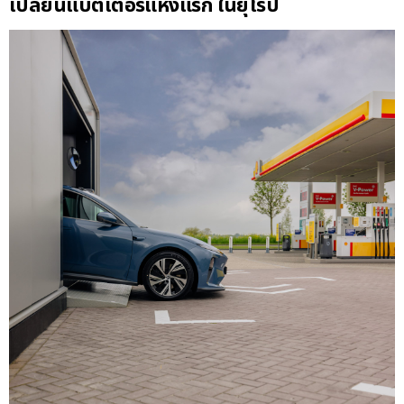
เปลี่ยนแบตเตอรี่แห่งแรก ในยุโรป