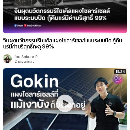
จีนผุดนวัตกรรมรีไซเคิลแผงโซลาร์เซลล์แบบระบบปิด กู้คืน
แร่มีค่าบริสุทธิ์ทะลุ 99%
โดย
Sakura P.
2 เดือนที่แล้ว
15:24