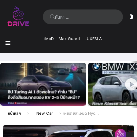
ค้นหา:
ส
ผิ
iMoD
Max Guard
LUXESLA
เมนู
เรื่อง
ล่าสุด
คุณอยู่ที่นี่:
หน้าหลัก
New Car
เผยรายละเอียด Hycan V09 MPV ไฟฟ้า 100% สามารถวิ่งได้ระยะทาง 750 กม. ซึ่งเป็นคู่แข่งกับ BYD Denza D9