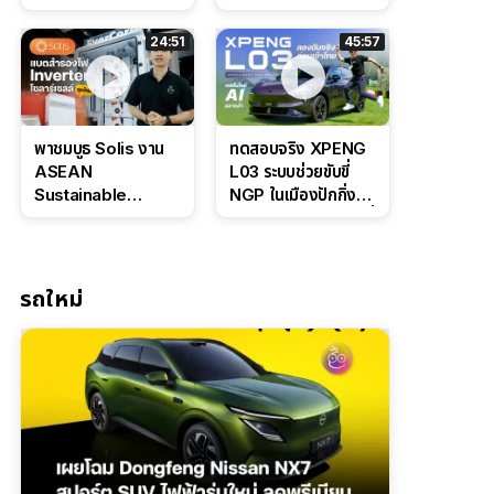
Bosch IPB 2.0 ช่วง
Command Grey
ล่างหนึบ ลุ้นราคา 7
ดุดันสไตล์ครอบครัว
24:51
45:57
แสนต้น
สายลุย
พาชมบูธ Solis งาน
ทดสอบจริง XPENG
ASEAN
L03 ระบบช่วยขับขี่
Sustainable
NGP ในเมืองปักกิ่ง
Energy Week
ตัวตึง Entry Level ที่
2026 เปิดตัว
ทำได้เกินตัว
แบตเตอรี่
IntelliHouse และ
รถใหม่
EverCORE โซลูชัน
ESS ครบวงจร