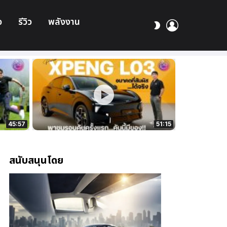
อ
รีวิว
พลังงาน
เข้า
สลับ
สู่
ผิว
ระบบ
45:57
51:15
สนับสนุนโดย