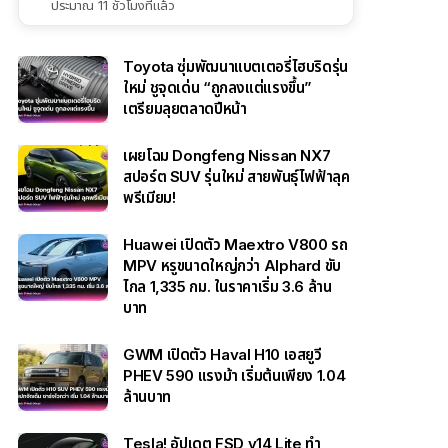
ประมาณ 11 ชั่วโมงที่แล้ว
Toyota ซุ่มพัฒนาแบตเตอรี่ไฮบริดรุ่น
ใหม่ ชูจุดเด่น “ถูกลงแต่แรงขึ้น”
เตรียมลุยตลาดปีหน้า
เผยโฉม Dongfeng Nissan NX7
สปอร์ต SUV รุ่นใหม่ สายพันธุ์ไฟฟ้าลุค
พรีเมียม!
Huawei เปิดตัว Maextro V800 รถ
MPV หรูขนาดใหญ่กว่า Alphard ขับ
ไกล 1,335 กม. ในราคาเริ่ม 3.6 ล้าน
บาท
GWM เปิดตัว Haval H10 เอสยูวี
PHEV 590 แรงม้า เริ่มต้นเพียง 1.04
ล้านบาท
Tesla! อัปเดต FSD v14 Lite ทำ