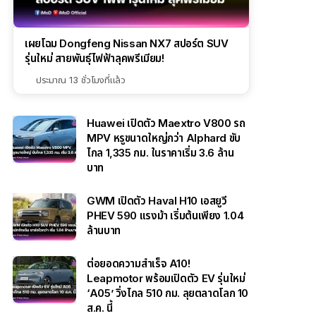
เผยโฉม Dongfeng Nissan NX7 สปอร์ต SUV
รุ่นใหม่ สายพันธุ์ไฟฟ้าลุคพรีเมียม!
ประมาณ 13 ชั่วโมงที่แล้ว
Huawei เปิดตัว Maextro V800 รถ
MPV หรูขนาดใหญ่กว่า Alphard ขับ
ไกล 1,335 กม. ในราคาเริ่ม 3.6 ล้าน
บาท
GWM เปิดตัว Haval H10 เอสยูวี
PHEV 590 แรงม้า เริ่มต้นเพียง 1.04
ล้านบาท
ต่อยอดความสำเร็จ A10!
Leapmotor พร้อมเปิดตัว EV รุ่นใหม่
‘A05’ วิ่งไกล 510 กม. ลุยตลาดโลก 10
ส.ค. นี้