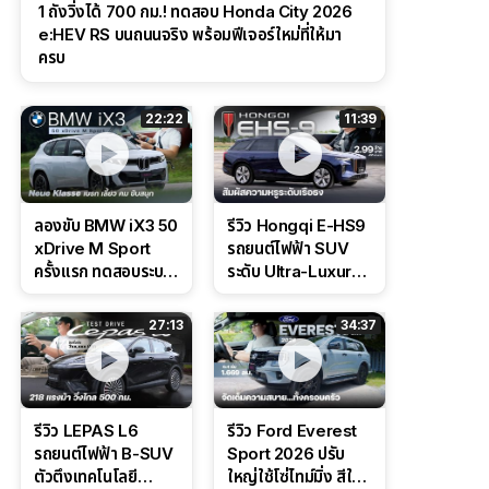
1 ถังวิ่งได้ 700 กม.! ทดสอบ Honda City 2026
e:HEV RS บนถนนจริง พร้อมฟีเจอร์ใหม่ที่ให้มา
ครบ
22:22
11:39
ลองขับ BMW iX3 50
รีวิว Hongqi E-HS9
xDrive M Sport
รถยนต์ไฟฟ้า SUV
ครั้งแรก ทดสอบระบบ
ระดับ Ultra-Luxury
ช่วยขับ และ
ดีไซน์หรูหรา ช่วงล่าง
Performance แบบ
CDC นุ่มหนึบเหนือ
27:13
34:37
จัดเต็มในสนาม
ระดับ
รีวิว LEPAS L6
รีวิว Ford Everest
รถยนต์ไฟฟ้า B-SUV
Sport 2026 ปรับ
ตัวตึงเทคโนโลยี
ใหญ่ใช้โซ่ไทม์มิ่ง สีใหม่