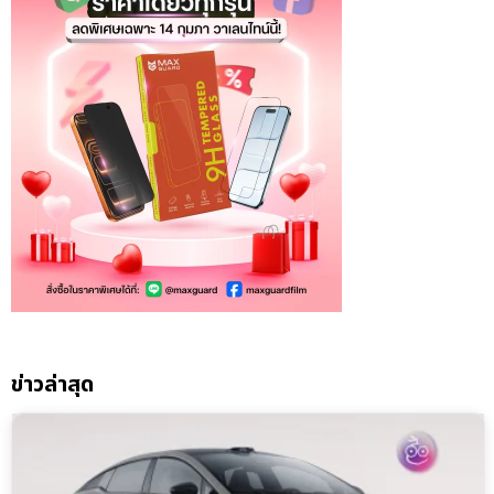
ข่าวล่าสุด