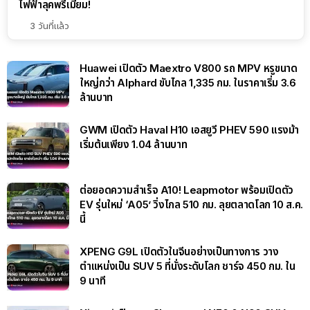
ไฟฟ้าลุคพรีเมียม!
3 วันที่แล้ว
Huawei เปิดตัว Maextro V800 รถ MPV หรูขนาด
ใหญ่กว่า Alphard ขับไกล 1,335 กม. ในราคาเริ่ม 3.6
ล้านบาท
GWM เปิดตัว Haval H10 เอสยูวี PHEV 590 แรงม้า
เริ่มต้นเพียง 1.04 ล้านบาท
ต่อยอดความสำเร็จ A10! Leapmotor พร้อมเปิดตัว
EV รุ่นใหม่ ‘A05’ วิ่งไกล 510 กม. ลุยตลาดโลก 10 ส.ค.
นี้
XPENG G9L เปิดตัวในจีนอย่างเป็นทางการ วาง
ตำแหน่งเป็น SUV 5 ที่นั่งระดับโลก ชาร์จ 450 กม. ใน
9 นาที