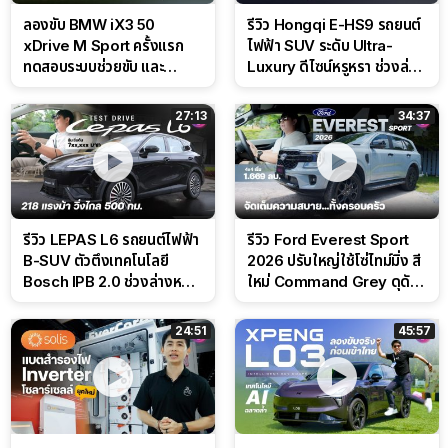
ลองขับ BMW iX3 50
รีวิว Hongqi E-HS9 รถยนต์
xDrive M Sport ครั้งแรก
ไฟฟ้า SUV ระดับ Ultra-
ทดสอบระบบช่วยขับ และ
Luxury ดีไซน์หรูหรา ช่วงล่าง
Performance แบบจัดเต็มใน
CDC นุ่มหนึบเหนือระดับ
สนาม
27:13
34:37
รีวิว LEPAS L6 รถยนต์ไฟฟ้า
รีวิว Ford Everest Sport
B-SUV ตัวตึงเทคโนโลยี
2026 ปรับใหญ่ใช้โซ่ไทม์มิ่ง สี
Bosch IPB 2.0 ช่วงล่างหนึบ
ใหม่ Command Grey ดุดัน
ลุ้นราคา 7 แสนต้น
สไตล์ครอบครัวสายลุย
24:51
45:57