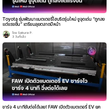
Toyota ซุ่มพัฒนาแบตเตอรี่ไฮบริดรุ่นใหม่ ชูจุดเด่น “ถูกลง
แต่แรงขึ้น” เตรียมลุยตลาดปีหน้า
โดย
Sakura P.
3 วันที่แล้ว
ชาร์จ 4 นาทีขับต่อได้เลย! FAW เปิดตัวแบตเตอรี่ EV ยุค