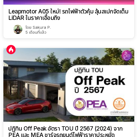
Leapmotor A05 ใหม่! รถไฟฟ้าตัวคุ้ม ลุ้นสเปกจัดเต็ม
LiDAR ในราคาเอื้อมถึง
โดย
Sakura P.
5 เดือนที่แล้ว
ปฏิทิน Off Peak อัตรา TOU ปี 2567 (2024) จาก
PEA และ MEA ชาร์จรถยนต์ไฟฟ้าราคาประหยัด