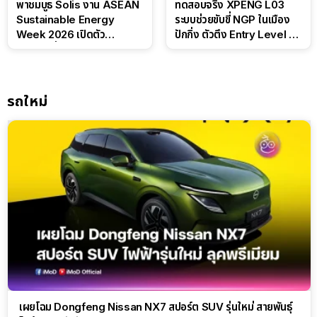
พาชมบูธ Solis งาน ASEAN
ทดสอบจริง XPENG L03
Sustainable Energy
ระบบช่วยขับขี่ NGP ในเมือง
Week 2026 เปิดตัว
ปักกิ่ง ตัวตึง Entry Level ที่
แบตเตอรี่ IntelliHouse และ
ทำได้เกินตัว
EverCORE โซลูชัน ESS ครบ
วงจร
รถใหม่
เผยโฉม Dongfeng Nissan NX7 สปอร์ต SUV รุ่นใหม่ สายพันธุ์