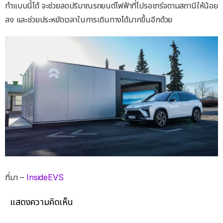
ทำแบบนี้ได้ จะช่วยลดปริมาณรถยนต์ไฟฟ้าที่ไปรอชาร์จตามสถานีให้น้อย
ลง และช่วยประหยัดเวลาในการเดินทางได้มากขึ้นอีกด้วย
ที่มา –
InsideEVS
แสดงความคิดเห็น